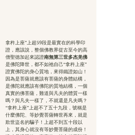
拿杵上座”上超59段是最實在的科學印
證，應該說，整個佛教界從古至今的高
僧聖德加起來認證
南無第三世多杰羌佛
是佛陀降世，都不如祂自己“拿杵上座”
證實佛陀的身心質地，來得鐵證如山！
因為是菩薩就應該有菩薩的身體結構，
是佛陀就應該有佛陀的質地結構，一個
真實的佛菩薩，難道與凡夫的體質一樣
嗎？與凡夫一樣了，不就還是凡夫嗎？
“拿杵上座”上超不了五十九段，號稱是
什麼佛陀、等妙覺菩薩轉世再來，就是
欺世盜名的騙子！上超不到五十段以
上，其身心就沒有等妙覺菩薩的成份！