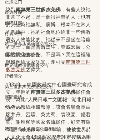
正法之門
說到
南無第三世多杰羌佛
，有些人說祂
經典教義
非常了不起，是一個很神奇的人；也有
佛降甘露
的人認為祂無私、廣博，根本不在常人
的潮流中，祂的社會地位絕非一些佛教
行者法語
著名人物能比的。祂從來不是坐在暗處
第三世多杰羌佛辦公室公告
的隱士，而是普濟眾生，聲威宏廣，公
開透明化的佛陀。不是嗎？我在這裡隨
世界佛教總部公告
舉幾例給大家認知，即可見
南無第三世
世界佛教僧尼總會公告
多杰羌佛
之偉大。
行者簡介
1987年，中國教科文中心國畫研究會成
第三世多杰羌佛正法受用
立，年輕的
南無第三世多杰羌佛
擔任會
新聞彙總
長，為此“人民日報”“文匯報”“湖北日報”
等各大報紙相繼報導，該會名譽會長由
YouTube
廖井丹、呂驥、吳丈蜀、袁曉園、錢君
韻雕
匋、謝稚柳等國家名流擔任，顧問有羅
第三世多杰羌佛文化藝術館
章龍、臧克家等。27年前，祂被世界詩
人文化大會48國專家學者評定授稱為唯
H.H.第三世多杰羌佛詩詞歌賦