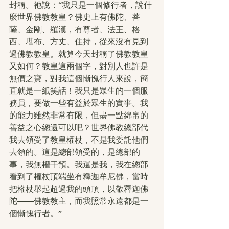
封稱。祂說：“我只是一個修行者，說什
麼世界佛教教皇？佛史上有佛陀、菩
薩、金剛、羅漢，有尊者、法王、格
西、堪布、方丈、住持，從來沒有見到
過佛教教皇。就算今天封稱了佛教教皇
又如何？教皇這兩個字，對別人也許是
無價之寶，對我這個慚愧行人來說，簡
直就是一紙笑話！我只是眾生的一個服
務員，要做一些有益於眾生的實事。我
的能力雖然非常有限，但盡一點綿帛的
善益之心總還可以吧？世界佛教總部代
我去領受了教皇權杖，不是我委託他們
去領的。這是總部領受的，是總部的
事，我無權干預。我還是我，我在總部
看到了權杖頂端坐有釋迦牟尼佛，當時
把權杖舉起超過我的頭頂，以敬釋迦佛
陀——佛教教主，而我照常永遠都是一
個慚愧行者。”