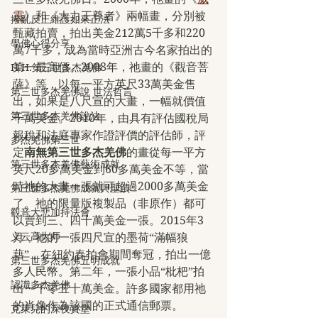
震
》和《大力王尊者》兩幅畫，分別被
撥亂反正維護如來正法
甄藏拍賣，拍出美金212萬5千多和220
學佛心得分享
萬7千多，成為當時亞洲古今名家拍出的
第一最高價。2008年，祂畫的《觀音菩
H.H.第三世多杰羌佛
薩》等，以每一平方英尺33萬美金售
第三世多杰羌佛說 世法哲言
出，如果是八尺宣的大畫，一幅就價值
第三世多杰羌佛說法
千萬美金。2010年，由具有評估國稅局
報稅和法庭專家作證評價的評估師，評
多杰羌佛第三世
定
南無第三世多杰羌佛
的畫從每一平方
第三世多杰羌佛藝術成就
英尺20多萬美金到60多萬美金不等，當
時祂的大畫一張就可超過2000多萬美金
第三世多杰羌佛成就與聖蹟
了。祂的限量版複製品（非原作）都可
觀音大悲加持法會
以賣到三、四十萬美金一張。2015年3
义云高大师
月，祂的一張四尺宣的墨荷“滿幅狼
藉”，在紐約春拍會期間奪冠，拍出一億
第三世多杰羌佛五明成就
多人民幣。第二年，一張小品“枇杷”拍
認識多杰羌佛
出一千零五十萬美金。許多國家都用祂
的肖像作為該國的正式通信郵票。
克萊兒的深夜實堂