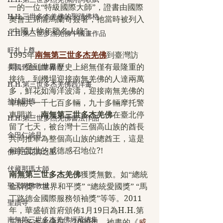
一的一位“特級國際大師”，證書由國際
H.H.三世多杰羌佛的聖蹟佛格
奧會主席薩馬蘭奇簽署，祂當時被列入
“中國人物年鑒名人錄”。
H.H.第三世多杰羌佛中國畫作品
旺扎上尊
1995年
南無第三世多杰羌佛
到臺灣訪
問，受到世界歷史上絕無僅有最隆重的
美國舊金山華藏寺
接待，到機場迎接南無羌佛的人達兩萬
H.H.第三世多杰羌佛西洋畫
多，鮮花如海洋波濤，迎接南無羌佛的
拉珍聖德
車輛共一千七百多輛，九十多輛摩托警
車開道。
南無第三世多杰羌佛
在臺北停
H.H.第三世多杰羌佛書法作品
留了七天，被台灣十三個高山族的酋長
金巴仁波且
共同推舉為整個高山族的總酋王，這是
何等驚世的威德感召地位?!
佛母玉花壽之王
伏藏那瑪大師
南無第三世多杰羌佛
獲獎無數。如“總統
聖天湖佛教城
金牌獎” “世界和平獎” “總統愛國獎” “馬
丁路德金國際服務領袖獎”等等。2011
聖蹟寺
年，華盛頓首府頒佈1月19日為H.H.第
南無第三世多杰羌佛經藏總集
三世多杰羌佛日。2000年，祂畫的《
威