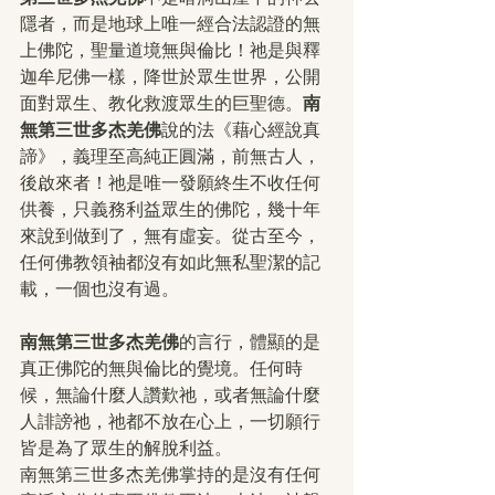
隱者，而是地球上唯一經合法認證的無
上佛陀，聖量道境無與倫比！祂是與釋
迦牟尼佛一樣，降世於眾生世界，公開
面對眾生、教化救渡眾生的巨聖德。
南
無第三世多杰羌佛
說的法《藉心經說真
諦》，義理至高純正圓滿，前無古人，
後啟來者！祂是唯一發願終生不收任何
供養，只義務利益眾生的佛陀，幾十年
來說到做到了，無有虛妄。從古至今，
任何佛教領袖都沒有如此無私聖潔的記
載，一個也沒有過。
南無第三世多杰羌佛
的言行，體顯的是
真正佛陀的無與倫比的覺境。任何時
候，無論什麼人讚歎祂，或者無論什麼
人誹謗祂，祂都不放在心上，一切願行
皆是為了眾生的解脫利益。
南無第三世多杰羌佛掌持的是沒有任何