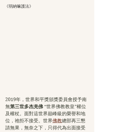
《弱納嘛護法》
2019年，世界和平獎頒獎委員會授予南
無
第三世多杰羌佛
 “世界佛教教皇”權位
及權杖。面對這世界巔峰級的榮譽和地
位，祂拒不接受。世界
佛教
總部再三懇
請無果，無奈之下，只得代為出面接受