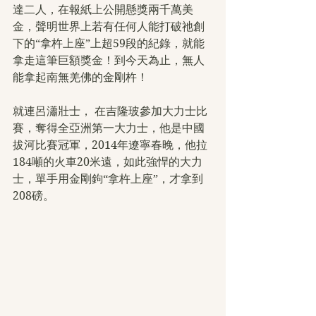
達二人，在報紙上公開懸獎兩千萬美
金，聲明世界上若有任何人能打破祂創
下的“拿杵上座”上超59段的紀錄，就能
拿走這筆巨額獎金！到今天為止，無人
能拿起南無羌佛的金剛杵！
就連呂瀟壯士， 在吉隆玻參加大力士比
賽，奪得全亞洲第一大力士，他是中國
拔河比賽冠軍，2014年遼寧春晚，他拉
184噸的火車20米遠，如此強悍的大力
士，單手用金剛鉤“拿杵上座”，才拿到
208磅。　