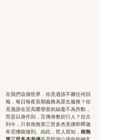
在我們這個世界，你見過誰不圖任何回
報，每日每夜長期義務為眾生服務？你
見過誰在至高榮譽面前絲毫不為所動，
而是以身作則，言傳身教於行人？自古
到今，只有南無第三世多杰羌佛和釋迦
牟尼佛能做到。由此，世人當知，
南無
第三世多杰羌佛
不是暗洞山崖中的神玄