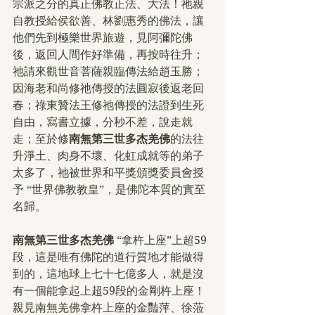
宗派之分的真正佛教正法、大法！祂親
自教授給侯欲善、林劉惠秀的佛法，讓
他們先到極樂世界旅遊，見阿彌陀佛
後，返回人間作好準備，再按時往升；
祂請來觀世音菩薩親臨傳法給趙玉勝；
因海老和尚修祂傳授的法圓寂後返老回
春；祿東贊法王修祂傳授的法證到生死
自由，寫書立據，分秒不差，說走就
走；至於修
南無第三世多杰羌佛
的法往
升淨土、肉身不壞、化虹成就等的弟子
太多了，祂被世界和平獎頒獎委員會授
予 “世界佛教教皇”，是佛陀本質的實至
名歸。　　
南無第三世多杰羌佛
 “拿杵上座”上超59
段，這是唯有佛陀的道行質地才能做得
到的，這地球上七十七億多人，就是沒
有一個能拿起上超59段的金剛杵上座！
親見南無羌佛拿杵上座的金豔萍、徐蒞