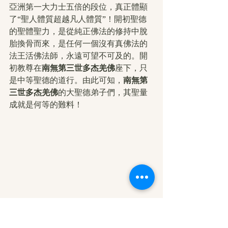
亞洲第一大力士五倍的段位，真正體顯
了“聖人體質超越凡人體質”！開初聖德
的聖體聖力，是從純正佛法的修持中脫
胎換骨而來，是任何一個沒有真佛法的
法王活佛法師，永遠可望不可及的。開
初教尊在
南無第三世多杰羌佛
座下，只
是中等聖德的道行。由此可知，
南無第
三世多杰羌佛
的大聖德弟子們，其聖量
成就是何等的難料！