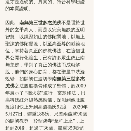
這才是過硬的、真實的、符合科學驗證
的本質證明。
因此，
南無第三世多杰羌佛
不是隱於世
外的玄乎高人，而是以完美無缺的五明
智慧，以鐵證如山的佛陀質地，以無上
聖潔的佛陀覺境，以至高至尊的威德地
位，掌持著真正的佛教佛法，在這個世
界公開行化渡生，已有許多眾生依止南
無羌佛，學到了真正的佛法而成就解
脫，他們的身心筋骨，都在聖量中洗滌
蛻變！如開初仁波切學
南無第三世多杰
羌佛
之法脫胎換骨修成了聖體，於2009
年展示了 “拙火定”道行，當眾修法，用
高科技紅外線熱感應儀，探測到他肚腹
溫度很快上升到高溫攝氏92度！ 2020年
5月27日，體重188磅、只差兩歲就90歲
的開初教尊，於聖跡寺“拿杵上座”，上
超到20段，超過了36歲、體重350磅的