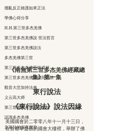
撥亂反正維護如來正法
學佛心得分享
H.H.第三世多杰羌佛
第三世多杰羌佛說 世法哲言
第三世多杰羌佛說法
多杰羌佛第三世
第三世多杰羌佛藝術成就
《南無第三世多杰羌佛經藏總
集》第一集
第三世多杰羌佛成就與聖蹟
觀音大悲加持法會
東行說法
义云高大师
《東行說法》說法因緣
第三世多杰羌佛五明成就
認識多杰羌佛
美國國會於二零零八年十一月十三日，
克萊兒的深夜實堂
在首都華盛頓的國會大樓裡，舉辦了佛