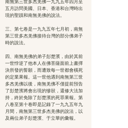
南無第三世多杰羌佛一九九五年四月至
五月訪問美國、日本、香港和台灣時出
現的聖蹟和南無羌佛的說法。
三、第七卷是一九九五年七月初，南無
第三世多杰羌佛接待台灣的部分佛弟子
時的說法。
四、南無羌佛的弟子彭楚濱，由於其前
一世悖逆了他本人在佛菩薩面前上書擇
決所發的誓願，而遭致每一世都會橫死
的定業果報。這一世他遇到南無第三世
多杰羌佛以後，南無羌佛不僅提前預告
了彭楚濱將會出現的慘狀，還修大法加
持，終於免除了彭楚濱的死罪果報。第
八卷至第十卷即是記錄了一九九五年九
月間，南無第三世多杰羌佛的說法，以
及兩位弟子彭楚濱、于立華的彙報。