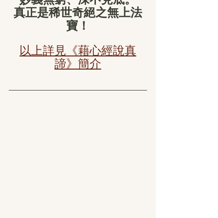
真正是稀世奇絕之無上法
寶！
以上詳見​《藉心經說真
諦》簡介