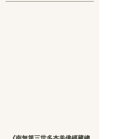
《南無第三世多杰羌佛經藏總