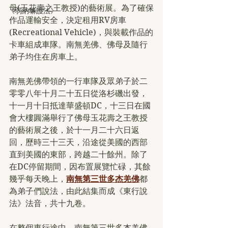
母(玉花壽之王教授)的藝術展。為了確保
《弱納嘛護法》
作品運輸安全，決定租用RV房車
(Recreational Vehicle)，與裝載作品的
卡車組成車隊。南無羌佛、佛母及隨行
弟子均住在房車上。
南無羌佛帶領的一行車隊及眾弟子於二
零零八年十月二十五日從洛杉磯出發，
十一月十日抵達華盛頓DC，十三日在國
會大樓圓滿舉行了佛母玉花壽之王教授
的藝術展之後，於十一月二十六日返
回，歷時三十三天，沿途從美國的西部
直到美國的東部，跨越二十餘州。除了
在DC停留期間，因布置展覽忙碌，其餘
幾乎每天晚上，
南無第三世多杰羌佛
都
為弟子們說法，由此結集而成《東行說
法》法音，共十九卷。
在整個東行途中，南無第三世多杰羌佛