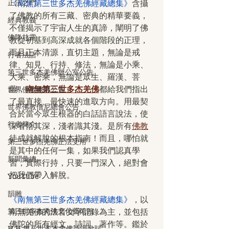
正法之門
《南無第三世多杰羌佛經藏總集》
含攝
了佛教的所有三藏、密典的精華要義，
經典教義
不僅揭示了宇宙人生的真諦，闡明了佛
佛降甘露
教從初基到高深成就各個階段的正理，
而且正本清源，直切主題，無論是戒
行者法語
律、知見、行持、修法，無論是小乘、
第三世多杰羌佛辦公室公告
大乘、密乘，無論是眾生、羅漢、菩
薩，
南無第三世多杰羌佛
都給我們指出
世界佛教總部公告
了最直接、最快速的進取方向。用最契
世界佛教僧尼總會公告
合於當今眾生根器的白話語言說法，使
行者簡介
深者悟其深，淺者識其淺。是所有
佛教
徒成就解脫的根本指南！而且，哪怕就
第三世多杰羌佛正法受用
是其中的任何一集，如果我們認真學
新聞彙總
習，實際行持，只要一門深入，絕對會
把我們帶入解脫。
YouTube
韻雕
《南無第三世多杰羌佛經藏總集》
，以
第三世多杰羌佛文化藝術館
南無羌佛的法音文字記錄為主，並包括
佛陀的所有經文、詩詞、著作等。鑑於
H.H.第三世多杰羌佛詩詞歌賦