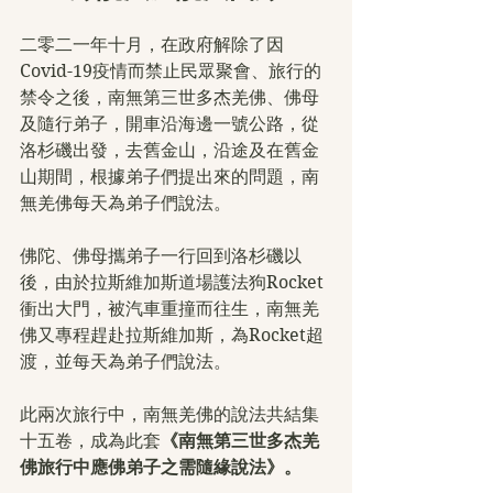
二零二一年十月，在政府解除了因
Covid-19疫情而禁止民眾聚會、旅行的
禁令之後，南無第三世多杰羌佛、佛母
及隨行弟子，開車沿海邊一號公路，從
洛杉磯出發，去舊金山，沿途及在舊金
山期間，根據弟子們提出來的問題，南
無羌佛每天為弟子們說法。
佛陀、佛母攜弟子一行回到洛杉磯以
後，由於拉斯維加斯道場護法狗Rocket
衝出大門，被汽車重撞而往生，南無羌
佛又專程趕赴拉斯維加斯，為Rocket超
渡，並每天為弟子們說法。
此兩次旅行中，南無羌佛的說法共結集
十五卷，成為此套
《南無第三世多杰羌
佛旅行中應佛弟子之需隨緣說法》。