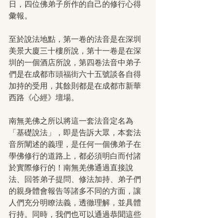
日，四位佛弟子所作的自己的修行心得
彙報。
至於說法地點，第一卷的法音是在深圳
美景大廈三十樓所說，第十一卷是在深
圳的一個酒店所說，第四卷法音中弟子
們是在成都市頭福街六十五號談各自得
加持的受用，其餘則都是在成都市新華
西路《心經》壇場。
南無羌佛之所以將這一套法音定名為
「基礎說法」，即是告訴大眾，本套法
音所闡述的義理，是任何一個佛弟子在
學佛修行的道路上，都必須明白而付諸
於實際修行的！南無羌佛通過直接說
法、回答弟子提問、修法加持、弟子們
的親身體會報告等諸多不同的方面，讓
人們充分明瞭法義，透徹理解，並具體
行持。同時，我們也可以通過恭聞這些