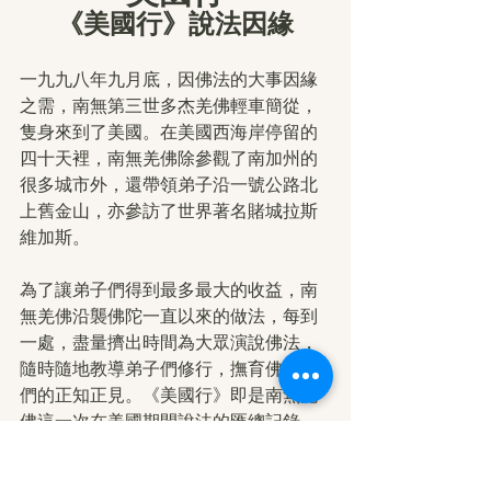
《美國行》說法因緣
一九九八年九月底，因佛法的大事因緣
之需，南無第三世多杰羌佛輕車簡從，
隻身來到了美國。在美國西海岸停留的
四十天裡，南無羌佛除參觀了南加州的
很多城市外，還帶領弟子沿一號公路北
上舊金山，亦參訪了世界著名賭城拉斯
維加斯。
為了讓弟子們得到最多最大的收益，南
無羌佛沿襲佛陀一直以來的做法，每到
一處，盡量擠出時間為大眾演說佛法，
隨時隨地教導弟子們修行，撫育佛弟子
們的正知正見。《美國行》即是南無羌
佛這一次在美國期間說法的匯總記錄。
透過這些法音的標題，人們也就可以看
出，南無羌佛在洛杉磯、拉斯維加斯、