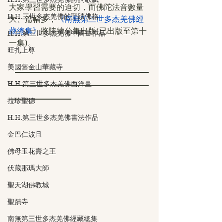
大家學習需要的迫切，而佛陀法音數量
H.H.三世多杰羌佛的聖蹟佛格
大、篇幅多，
《南無第三世多杰羌佛經
藏總集》
將陸續分集出版(已出版至第十
H.H.第三世多杰羌佛中國畫作品
一集)。
旺扎上尊
美國舊金山華藏寺
H.H.第三世多杰羌佛西洋畫
拉珍聖德
H.H.第三世多杰羌佛書法作品
金巴仁波且
佛母玉花壽之王
伏藏那瑪大師
聖天湖佛教城
聖蹟寺
南無第三世多杰羌佛經藏總集