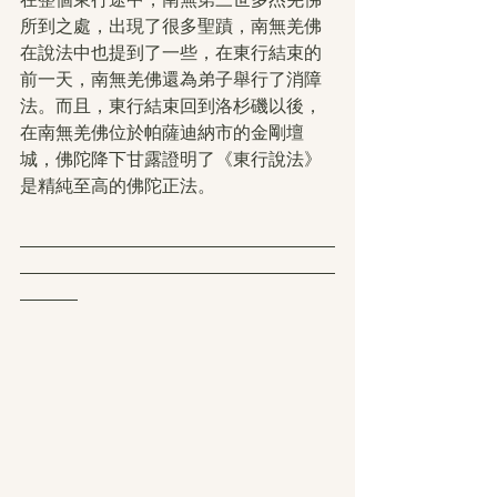
所到之處，出現了很多聖蹟，南無羌佛
在說法中也提到了一些，在東行結束的
前一天，南無羌佛還為弟子舉行了消障
法。而且，東行結束回到洛杉磯以後，
在南無羌佛位於帕薩迪納市的金剛壇
城，佛陀降下甘露證明了《東行說法》
是精純至高的佛陀正法。