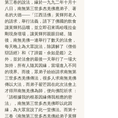
第三卷的說法，緣於一九九二年十月十
八日，南無第三世多杰羌佛應弟子、著
名的大德——「江西活佛」黃輝邦老人
的請求，舉行法義，請下了佛國的飲食
讓黃輝邦品嚐，並立即召來瑪哈嘎拉金
剛現身壇場，讓黃輝邦親眼目睹。隨
後，南無羌佛一連舉行了數天的法會，
每天晚上為大眾說法，除講解了《僧俗
辯語經》和《了諦篇・余如是鑑》之
外，並於法會的最後一天舉行了一場大
加持，所有人隨其因緣，當場進入不同
的境界。而後，眾弟子紛紛請求南無第
三世多杰羌佛傳法，很多人求南無羌佛
傳以大法，而弟子翟芒因在此次法會上
才得拜南無羌佛為師，便向佛陀祈求 ：
「請根據我的根基因緣傳我相應的密
法」，南無第三世多杰羌佛即以此因
緣，為大眾宣說了此一堂佛法。而第十
三卷《南無第三世多杰羌佛給弟子黃輝