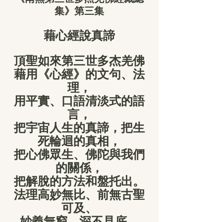
集》第三集
藉心經說真諦
頂聖如來第三世多杰羌佛
藉用《心經》的文句、法
理，
用平實、口語清淡式的語
言，
把宇宙人生的真諦，把生
死輪迴的真相，
把心佛眾生、佛陀與我們
的關係，
把解脫的方法和盤托出。
法理高妙無比、前無古聖
可及、
妙義無窮、深不見底。