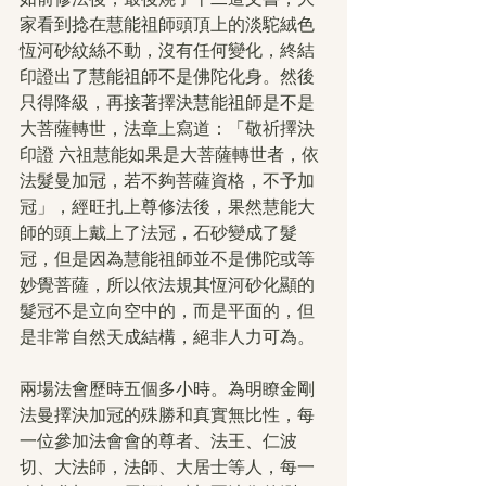
家看到捻在慧能祖師頭頂上的淡駝絨色
恆河砂紋絲不動，沒有任何變化，終結
印證出了慧能祖師不是佛陀化身。然後
只得降級，再接著擇決慧能祖師是不是
大菩薩轉世，法章上寫道：「敬祈擇決
印證 六祖慧能如果是大菩薩轉世者，依
法髮曼加冠，若不夠菩薩資格，不予加
冠」，經旺扎上尊修法後，果然慧能大
師的頭上戴上了法冠，石砂變成了髮
冠，但是因為慧能祖師並不是佛陀或等
妙覺菩薩，所以依法規其恆河砂化顯的
髮冠不是立向空中的，而是平面的，但
是非常自然天成結構，絕非人力可為。
兩場法會歷時五個多小時。為明瞭金剛
法曼擇決加冠的殊勝和真實無比性，每
一位參加法會會的尊者、法王、仁波
切、大法師，法師、大居士等人，每一