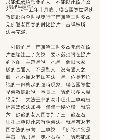
只能低價給想要的人，不能以此照片盈
《弱納嘛護法》
利。二○一五年十月底，聯合國際世界佛
教總部向全世界發行了南無第三世多杰
羌佛還老回春的對比照片，吉祥殊勝，
法喜充滿。
　可惜的是，南無第三世多杰羌佛在照
片底端注上了文說，要求必須附在照片
的下面，主題是說，祂是一個跟大家一
樣的普通人，不是聖人，沒有過人之
處，祂不懂返老回春法，是一位長老給
祂的一劑藥起的臨時現象。聯合國際世
界佛教總部說，事實上，我們很多人親
眼見到，大法王中的泰斗旺扎上尊就曾
經當眾修法加持，僅僅十幾分鐘，就讓
六十餘歲的老人回春到了三十歲左右，
旺扎上尊以此來證明佛法裡就是有返老
回春法的事實，上尊說：「佛陀師父是
宇宙，我只是一塊小石粒子，我都能加