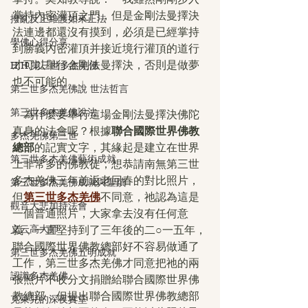
掌持內密灌頂之門，但是金剛法曼擇決
撥亂反正維護如來正法
法連邊都還沒有摸到，必須是已經掌持
學佛心得分享
到勝義內密灌頂并接近境行灌頂的道行
才可以舉行金剛法曼擇決，否則是做夢
H.H.第三世多杰羌佛
也不可能的。」
第三世多杰羌佛說 世法哲言
第三世多杰羌佛說法
　為什麼要舉行這場金剛法曼擇決佛陀
真身的法會呢？根據
聯合國際世界佛教
多杰羌佛第三世
總部
的記實文字，其緣起是建立在世界
第三世多杰羌佛藝術成就
上非常多的佛教徒，想恭請南無第三世
多杰羌佛三年前返老回春的對比照片，
第三世多杰羌佛成就與聖蹟
但
第三世多杰羌佛
不同意，祂認為這是
觀音大悲加持法會
一個普通照片，大家拿去沒有任何意
义云高大师
義，一直堅持到了三年後的二○一五年，
聯合國際世界佛教總部好不容易做通了
第三世多杰羌佛五明成就
工作，第三世多杰羌佛才同意把祂的兩
認識多杰羌佛
張照片不收分文捐贈給聯合國際世界佛
教總部，但提出聯合國際世界佛教總部
克萊兒的深夜實堂