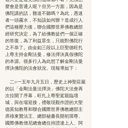
麼會是普通人呢？但另一方面，因為是
佛陀講的話，難道不聽嗎？為此，愚迷
者一頭霧水，不知該如何辦？造成行人
們這種壓力後，聯合國際世界佛教總部
經研究決定，為了給佛教徒們一個正確
的答復，為了利益眾生，只能對佛陀行
之不恭了。由金釦三段以上巨聖德旺扎
上尊主持金剛法曼，修法擇決真假佛陀
的本源。很多行人為此想了解金剛法曼
擇決佛陀的法會狀況。現報導如下：
　二○一五年九月五日，歷史上神聖莊嚴
的以「金剛法曼法擇決」佛陀大法會再
次拉開了序幕，旺扎上尊聖駕親臨壇
城，與在場迎接，禮敬現觀作證的大聖
德莫知教尊和聯合國際世界佛教總部主
席祿東贊法王、總部秘書長開初孺尊、
國際佛教僧尼總會總住持證達上人、阿