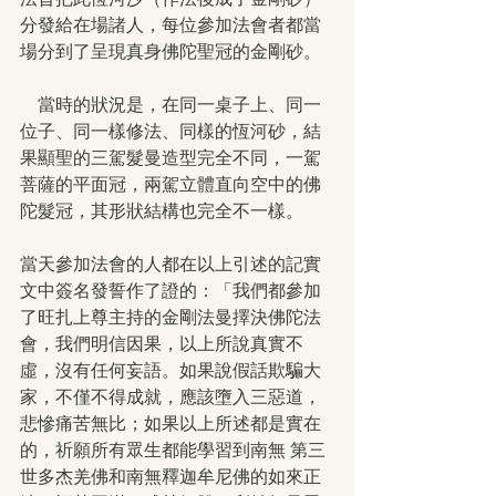
分發給在場諸人，每位參加法會者都當
場分到了呈現真身佛陀聖冠的金剛砂。
　當時的狀況是，在同一桌子上、同一
位子、同一樣修法、同樣的恆河砂，結
果顯聖的三駕髮曼造型完全不同，一駕
菩薩的平面冠，兩駕立體直向空中的佛
陀髮冠，其形狀結構也完全不一樣。
當天參加法會的人都在以上引述的記實
文中簽名發誓作了證的：「我們都參加
了旺扎上尊主持的金剛法曼擇決佛陀法
會，我們明信因果，以上所說真實不
虛，沒有任何妄語。如果說假話欺騙大
家，不僅不得成就，應該墮入三惡道，
悲慘痛苦無比；如果以上所述都是實在
的，祈願所有眾生都能學習到南無 第三
世多杰羌佛和南無釋迦牟尼佛的如來正