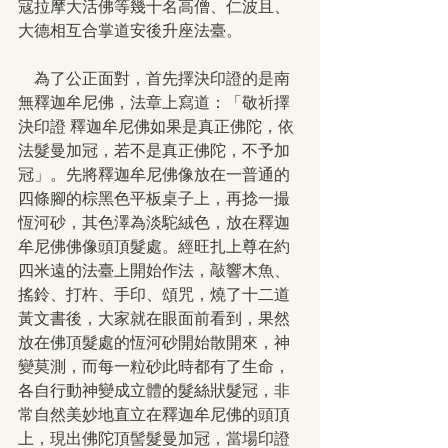
寇拉摩大活佛等幾十名高僧、仁波且、
大德相互合掌道安後升座法臺。
　為了公正面對，首先擇決印證的是南
無釋迦牟尼佛，法章上寫道：「敬祈擇
決印證 釋迦牟尼佛如果是真正佛陀，依
法髮曼加冠，若不是真正佛陀，不予加
冠」。先將釋迦牟尼佛像放在一普通的
四條腳的棕黑色平板桌子上，再捻一撮
恆河砂，其色澤為淡駝絨色，放在釋迦
牟尼佛佛像頭頂髮處。經旺扎上尊在約
四米遠的法臺上開始作法，敲響木魚、
搖鈴、打杵、手印、頌咒，燒了十二道
黃文書後，大家就在眼面前看到，果然
放在佛頂髮處的恆河砂開始散開來，神
變莫測，而每一粒砂此時都有了生命，
各自行動神變成立體的髮絲狀髮冠，非
常自然美妙地直立在釋迦牟尼佛的頭頂
上，現出佛陀頂髻髮曼加冠，當場印證