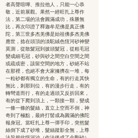
者高聲喧嘩、推拉他人，只能一心恭
敬，近前展觀。果然一經旺扎上尊作
法，第二場的法會圓滿成功，殊勝無
比，再次印證了釋迦牟尼佛是真正佛
陀，第三世多杰羌佛是始祖佛多杰羌佛
應世，捻在頭頂的淡駝絨色恆河砂神變
莫測，從散髮冠到披頭髮冠，從粗毛冠
變成細毛冠，砂與砂之間空白空間之間
或疏或密，該留空間的地方，砂絕不站
在那裡，也絕不會大家擁擠在一堆，每
一粒砂都有獨立的生命，有的行走其快
無比，剎那到位，有的漫步行走，有的
轉彎道而行，有的走過頭又反折回來，
有的從下爬到頂上，一顆接一顆，變成
一條一條的髮絲，直立上空而不倒，神
奇到了極點，最終打髻成為圓滿的佛陀
報身冠。當旺扎上尊一彈手印，突然髮
絲倒下成了砂堆，髮絲蹤影全無，上尊
法旨把此恆河沙（作法後成了金剛砂）