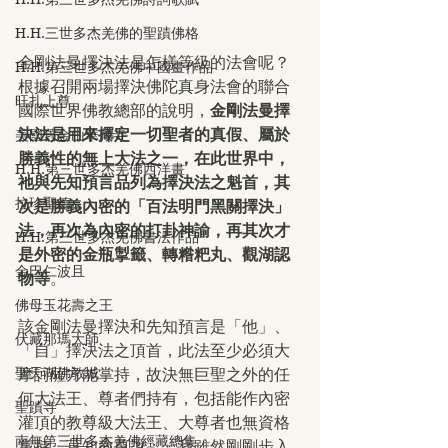
H.H.三世多杰羌佛的聖蹟佛格
金剛法曼擇決法是怎樣等級的法會呢？
H.H.第三世多杰羌佛中國畫作品
根據召開兩場擇決佛陀真身法會的聯合
旺扎上尊
國際世界佛教總部的說明，
金剛法曼擇
決法是用來擇定一切聖者的真假、屬於
美國舊金山華藏寺
勝義性的無上大法之一，在此世界中，
H.H.第三世多杰羌佛西洋畫
祂與先知預言品列為擇決法之魁首，其
拉珍聖德
次是勝義內密的「百法明門黑關擇決」
法，再次為內密的打卦神諭，再其次才
H.H.第三世多杰羌佛書法作品
是外密的金瓶掣籤、轉糌粑丸、觀湖認
金巴仁波且
物等
。
佛母玉花壽之王
該金剛法曼擇決和先知預言是「他」、
伏藏那瑪大師
「自」擇決法之頂首，此法至少必須大
聖天湖佛教城
摩訶薩方能掌持，故決無巨聖之外的任
何大法王、尊者們持有，包括能作內密
聖蹟寺
灌頂的教尊級大法王、大尊者也無資格
南無第三世多杰羌佛經藏總集
掌持。莫知教尊說：「我雖然剛剛步入