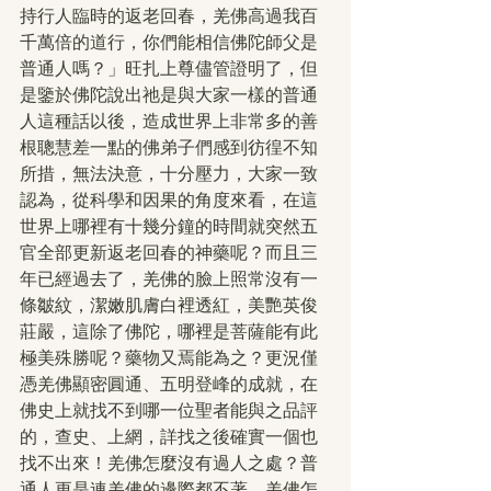
持行人臨時的返老回春，羌佛高過我百
千萬倍的道行，你們能相信佛陀師父是
普通人嗎？」旺扎上尊儘管證明了，但
是鑒於佛陀說出祂是與大家一樣的普通
人這種話以後，造成世界上非常多的善
根聰慧差一點的佛弟子們感到彷徨不知
所措，無法決意，十分壓力，大家一致
認為，從科學和因果的角度來看，在這
世界上哪裡有十幾分鐘的時間就突然五
官全部更新返老回春的神藥呢？而且三
年已經過去了，羌佛的臉上照常沒有一
條皺紋，潔嫩肌膚白裡透紅，美艷英俊
莊嚴，這除了佛陀，哪裡是菩薩能有此
極美殊勝呢？藥物又焉能為之？更況僅
憑羌佛顯密圓通、五明登峰的成就，在
佛史上就找不到哪一位聖者能與之品評
的，查史、上網，詳找之後確實一個也
找不出來！羌佛怎麼沒有過人之處？普
通人更是連羌佛的邊際都不著，羌佛怎