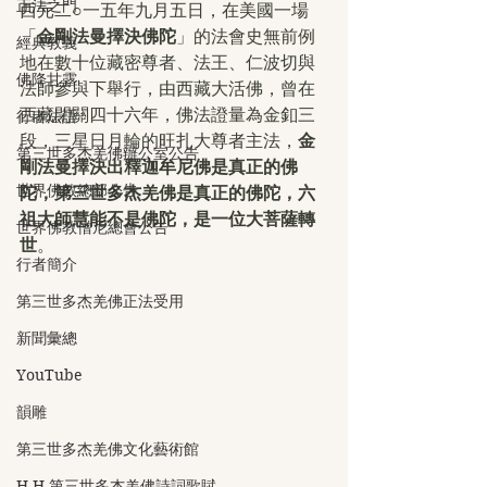
正法之門
西元二○一五年九月五日，在美國一場
「
金剛法曼擇決佛陀
」的法會史無前例
經典教義
地在數十位藏密尊者、法王、仁波切與
佛降甘露
法師參與下舉行，由西藏大活佛，曾在
西藏閉關四十六年，佛法證量為金釦三
行者法語
段，三星日月輪的旺扎大尊者主法，
金
第三世多杰羌佛辦公室公告
剛法曼擇決出釋迦牟尼佛是真正的佛
世界佛教總部公告
陀，第三世多杰羌佛是真正的佛陀，六
祖大師慧能不是佛陀，是一位大菩薩轉
世界佛教僧尼總會公告
世
。
行者簡介
第三世多杰羌佛正法受用
新聞彙總
YouTube
韻雕
第三世多杰羌佛文化藝術館
H.H.第三世多杰羌佛詩詞歌賦