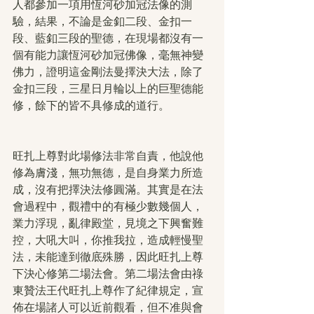
人都參加一項用恆河砂加冠法像的測
驗，結果，不論是金釦二段、金扣一
段、藍釦三段的聖德，在現場都沒有一
個有能力讓恆河砂加冠佛像，毫無神變
佛力，證明這金剛法曼擇決大法，除了
金扣三段，三星日月輪以上的巨聖德能
修，餘下的皆不具修成的道行。
旺扎上尊對此場修法非常自責，他說他
修為膚淺，無功無德，是自身業力所造
成，沒有把擇決法修圓滿。其實是在法
會過程中，觀禮中的有極少數幾個人，
業力浮現，亂律殿堂，見境之下興奮難
控，大吼大叫，你推我拉，造成輕慢聖
法，未能達到徹底殊勝，因此旺扎上尊
下決心修第二場法會。第二場法會由祿
東贊法王代旺扎上尊作了紀律規定，宣
佈在場諸人可以近前觀看，但不准與會