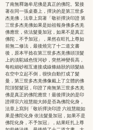
了南無釋迦牟尼佛是真正的佛陀。緊接
著在同一張桌臺上，擇決的是第三世多
杰羌佛，法章上寫著「敬祈擇決印證 第
三世多杰羌佛如果是始祖報身佛多杰羌
佛應世，依法髮曼加冠，如果不是真正
佛陀，不予加冠」，果然在旺扎上尊如
前無二修法，最後燒完了十二道文書
後，原本平捻在第三世多杰羌佛頭頂髮
上的淡駝絨色恆河砂，突然神變長高，
每粒細砂相互連接成線條絲狀的頭髮絲
在空中立起不倒，很快自動打成了髮
曼，第三世多杰羌佛像戴上了立體的佛
陀頂髻髮冠，印證了南無第三世多杰羌
佛是真正的佛陀應世！最後擇決的是印
證禪宗六祖慧能大師是否為佛陀化身，
法章上寫到「敬祈擇決印證 六祖慧能如
果是佛陀化身 依法髮曼加冠，如果不是
佛陀化身，不予加冠」，結果旺扎上尊
如前修法後，最後燒了十二道文書，大