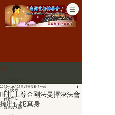
分享
文章
全部文章
2025年10月25日
讀畢需時 7 分鐘
全部文章
旺扎上尊金剛法曼擇決法會
佛教正法
擇出佛陀真身
義雲高大師