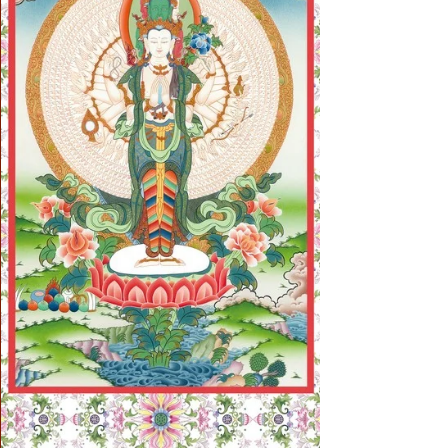
行並非躲在清淨之地的自我陶醉，而是在最喧
囂、最刺人的逆境中，檢驗心性的真實成色。
逆緣是檢驗「真修」與「頑修」的試金石，若
修行僅是「儘量照著做」，那叫「頑修」，這
種狀態在面對逆緣時最為明顯。當我們遇到不
順心的人事、甚至被惡言相刺時，內心若感到
委屈、難過與憤怒，需要透過「強迫自己忍
耐」來維持表面的大悲，這便說明我們尚未拋
開我執，仍處於業力吞噬正念的階段。 真正
的修行，是不需加以強制的自然流露。這意味
著在面對冤對時，慈悲心與忍辱力不是刻意
「做」出來的，而是源於對眾生大悲心的徹底
內化。這種觀點讓我意識到，生活中的每一次
不如意，都是在提醒我們：內心的「我執」是
否