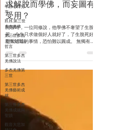
「佛門觀察」:為何有人不
學佛心得分
求解脫而學佛，而妄圖有
享
H.H.第三世
受用？
多杰羌佛
第三世多杰
閒聊時，一位同修說，他學佛不奢望了生脫
羌佛說 世法
死，今生只求做個好人就好了，了生脫死好像
哲言
是太遙遠的事情，恐怕難以圓成。 無獨有
第三世多杰
偶，另一場合，又遇到一位女士，她說念佛只
羌佛說法
求心靜，讓自己心情愉快就好了，其他的不追
多杰羌佛第
求。 學佛多年的老師兄老師姐，居然不以求
三世
解脫成就為學佛終極目標，真是讓人啼笑皆
第三世多杰
非。但這又是當前學佛隊伍中的普遍現象。...
羌佛藝術成
https://open.spotify.com/episode/2IVlmxk
就
YbTrze1iSC79vhy?si=CHqqfp-
第三世多杰
2QYeYEJGx_xKASg 本文連結:克萊兒的深夜
羌佛成就與
實堂第53集「佛門觀察」:為何有人不求解脫
聖蹟
而學佛，而妄圖有受用？ 更多文章： 《南無
觀音大悲加
第三世多杰羌佛經藏總集》簡介 不要讓執著