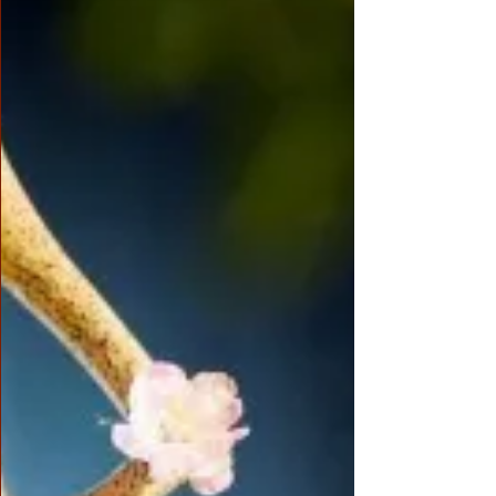
父身體力行地引領教導之下，我開始「聽懂」
法音，知道什麼是修行。 我開始急著想把這
麼好的佛法，分享給周遭親友，開始了接引朋
友的行動。感謝塔行仁波且無私寬厚，給我方
便得以隨時進出法性法堂陪伴新朋友聞法，陪
伴他們走上菩提大道。漸漸的我興起了一個願
望：希望向塔行仁波且看齊，能成立一個佛
堂。當我把這個願望呈報 師父，師父說 佛菩
薩會滿我的願。好感恩啊，當時我想未來得更
努力賺錢，才有能力租一個地方成立佛堂吧。
時序來到爸爸往生時，那段期間我的思緒和精
神陷入低潮混亂。妹婿汶松提出了想法，既然
這個房子是爸爸媽媽留下來的，我們就來成立
佛堂利益眾生吧，這樣才更有意義。