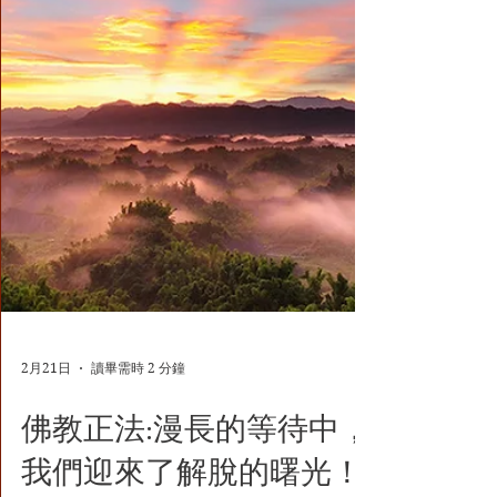
因此今天，我們就單單以剛踏入佛門的初行者
和佛教界的妖邪之師為著重點簡括論之。 初
學佛者，必須弄清楚兩個概念，抓緊做兩件
事，大體上就不會走錯路。哪兩個概念呢？這
兩個概