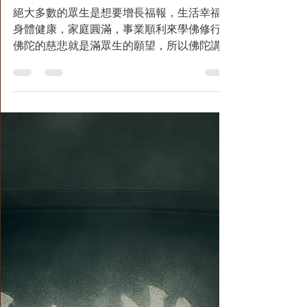
2月21日
讀畢需時 2 分鐘
佛教正法:漫長的等待中，
我們迎來了解脫的曙光！
絕大多數的眾生是想要增長福報，生活幸福，
身體健康，家庭圓滿，事業順利來學佛修行。
佛陀的慈悲就是滿眾生的願望，所以佛陀講如
何修世間的福報，包括身體健康、家庭幸福、
財富充盈、名利增長、社會和樂，而佛陀所講
的法，是無漏之法，只讓眾生累積功德，而不
會造惡增添黑業。眾生生活的穩定，然後可以
求修成佛之路。佛陀深明眾生心之所繫，所以
隨緣渡化，應機施教，以佛陀的覺量和無邊的
智慧功德加持給無量眾生以解脫成就的因種。