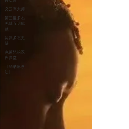
持法會
心阻礙了我們學佛的道路(如法修行 快樂學佛)
义云高大师
當今世界誰能真正代表十方諸佛說法？
第三世多杰
羌佛五明成
就
認識多杰羌
佛
克萊兒的深
夜實堂
《弱納嘛護
法》