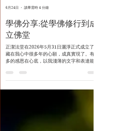
6月24日
讀畢需時 4 分鐘
學佛分享:從學佛修行到成
立佛堂
正潔法堂在2026年5月31日灑淨正式成立了，
藏在我心中很多年的心願，成真實現了。有太
多的感恩在心底，以我淺薄的文字和表達能
力，終究無法完整訴說我內心的感激。 思緒
回到二十年前的夏天，那個夏天我們在別的佛
堂，準備到美國參加法會，大夥集合要搭遊覽
車前往機場。剛剛被確證為仁波且的嘎堵師
父，開車載著佛書，託我們大夥把佛書帶到美
國……。後來因緣轉變，我們來到了菩提會學
習 南無第三世多杰羌佛如來正法。在嘎堵師