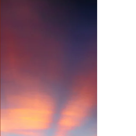
談論，言談中，版主對娑婆佛教界魚目混珠的
現狀憂心忡忡。他說：「尤其那些當上師當師
父的，有識無識之士兼有，有德無德之人皆
備，有證量無證量的都在，而一般初初 學佛
的人，佛學知識淺薄，佛學常識欠缺，是聖是
凡分不清楚，還沒來得及擦亮眼睛，就往往被
一些妖邪之輩帶向了歧途。那麼，這些初行
者，到底怎樣做才能保護好自己的慧命不受妖
魔侵害呢？」 版主提出的是一個蠻大的課
題，不是一兩句話說得清楚的。所謂魔，分內
魔和外魔，內魔即五陰魔，亦稱心魔，調伏內
魔，降伏外魔，牽涉到三藏十二部及密續的全
部義理，那就是整個佛法的修學了。而初行者
這個概念所涵蓋的面積也很廣泛，不能說學了
幾十年的佛，修了幾十年的行就肯定不是初行
者，這不一定，嚴格說來，一日是凡夫，一日
就是初行者，與修學時間長短沒有絕對的關
聯，所以這裡面涉及的層次也很多，僅就這兩
個問題詳論起來，千言萬語也未必能盡其意。