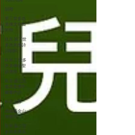
YouTube
韻雕
第三世多杰
羌佛文化藝
術館
H.H.第三世
多杰羌佛詩
詞歌賦
H.H.三世多
杰羌佛的聖
蹟佛格
H.H.第三世
多杰羌佛中
國畫作品
旺扎上尊
美國舊金山
華藏寺
H.H.第三世
多杰羌佛西