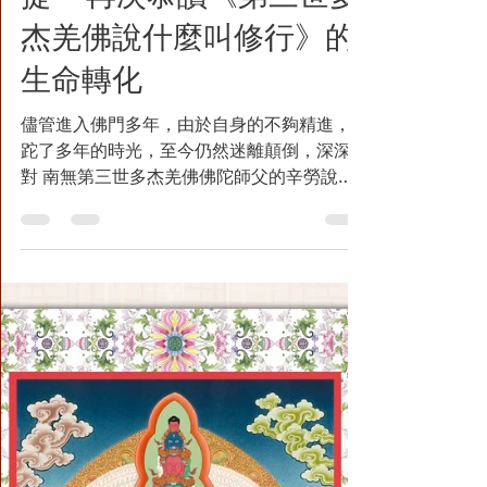
學佛分享:在逆緣中點亮菩
提--再次恭讀《第三世多
杰羌佛說什麼叫修行》的
生命轉化
儘管進入佛門多年，由於自身的不夠精進，蹉
跎了多年的時光，至今仍然迷離顛倒，深深愧
對 南無第三世多杰羌佛佛陀師父的辛勞說法
教導。多年來在服務善信們的過程中，傾聽經
歷過許多師兄姐們（也包括自己）生活大小點
滴的困擾與煩惱，舉凡身體的不適，生活經濟
的挫敗，家人親友間，甚至師兄姐之間的矛盾
與衝突……等等。《第三世多杰羌佛說什麼叫
修行》是基礎的一課，但也是許多修行人乃至
長年修行者沒有學懂而迷離顛倒的大事。 修