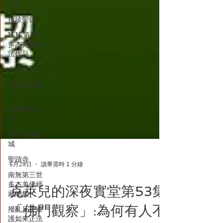
洋畫
拉珍聖德
H.H.第三世
多杰羌佛書
法作品
金巴仁波且
佛母玉花壽
之王
伏藏那瑪大
師
聖天湖佛教
城
聖蹟寺
南無第三世
6月29日
讀畢需時 1 分鐘
多杰羌佛經
藏總集
克萊兒的深夜實堂第53集
撥亂反正維
護如來正法