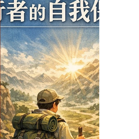
難、利益一切眾生，無刹不現身。「大悲千手
觀音大壇法會」是依於正規大壇法義儀軌入修
啟建，祈請千手千眼觀音菩薩施以無畏，降大
吉祥，加持一切眾生及有緣參加信眾福慧增
長，吉祥如意。 台灣運頓多吉白菩提會一向
秉持 南無第三世多杰羌佛 及 南無釋迦牟尼佛
教法，以大慈大悲、聖潔無私的利益眾生，令
眾生增福增慧為宗旨。 鑒於世界各地的災難
頻頻發生，造成眾多生命的傷亡、財物損失及
大自然生態破壞，台灣人民也因此身心受到極
大的痛苦。為此特地於 2026年4月12日 (星期
日)上午9:00啟建 「大悲千手觀音大壇法
會」，由 昱宏宮闕仁波且 主修完整儀軌大壇
法，為一切受苦難之眾生免難祈福，祈禱國泰
民安、世界和平。 此為難得一遇的祈福殊勝
法會，敬邀教界諸山長老、七眾弟子和世界各
地方人士參與盛會，共沐佛恩，同沾法益。
台灣運頓多吉白菩提會 活動組敬邀 法會流程
0