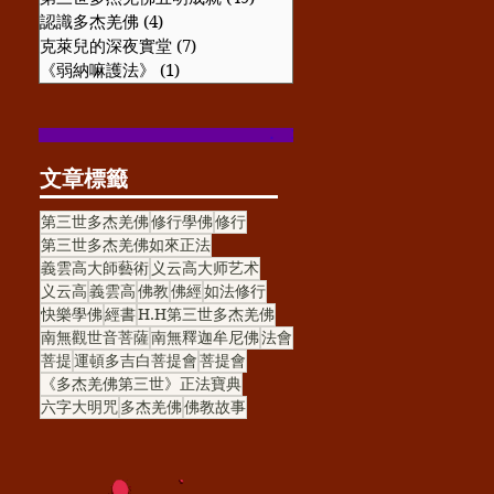
認識多杰羌佛
(4)
4 篇文章
克萊兒的深夜實堂
(7)
7 篇文章
《弱納嘛護法》
(1)
1 篇文章
​文章標籤
第三世多杰羌佛
修行學佛
修行
第三世多杰羌佛如來正法
義雲高大師藝術
义云高大师艺术
义云高
義雲高
佛教
佛經
如法修行
快樂學佛
經書
H.H第三世多杰羌佛
南無觀世音菩薩
南無釋迦牟尼佛
法會
菩提
運頓多吉白菩提會
菩提會
《多杰羌佛第三世》正法寶典
六字大明咒
多杰羌佛
佛教故事