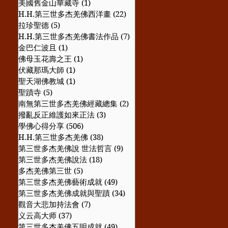
美國舊金山華藏寺
(1)
1 篇文章
H.H.第三世多杰羌佛西洋畫
(22)
22 篇文章
拉珍聖德
(5)
5 篇文章
H.H.第三世多杰羌佛書法作品
(7)
7 篇文章
金巴仁波且
(1)
1 篇文章
佛母玉花壽之王
(1)
1 篇文章
伏藏那瑪大師
(1)
1 篇文章
聖天湖佛教城
(1)
1 篇文章
聖蹟寺
(5)
5 篇文章
南無第三世多杰羌佛經藏總集
(2)
2 篇文章
撥亂反正維護如來正法
(3)
3 篇文章
學佛心得分享
(506)
506 篇文章
H.H.第三世多杰羌佛
(38)
38 篇文章
第三世多杰羌佛說 世法哲言
(9)
9 篇文章
第三世多杰羌佛說法
(18)
18 篇文章
多杰羌佛第三世
(5)
5 篇文章
第三世多杰羌佛藝術成就
(49)
49 篇文章
第三世多杰羌佛成就與聖蹟
(34)
34 篇文章
觀音大悲加持法會
(7)
7 篇文章
义云高大师
(37)
37 篇文章
第三世多杰羌佛五明成就
(49)
49 篇文章