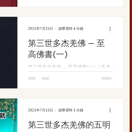
初基到高深成就各個階段的正理，而且正
學習之經典必須是佛教的經書和典籍，所
本清源，直切主題，無論是戒律、知見、
恭聞學習之法音也必須是佛陀的說法和開
行持、修法，無論是小乘、大乘、密乘，
示。 什麼是佛教正統的經典和法音呢？
無論是眾生、羅漢、菩薩， 南無第三世
能夠展顯佛陀圓滿智慧的經典與法音就是
2021年7月25日
讀畢需時 4 分鐘
多杰羌佛 都給我們指出了最直接、最快
佛弟子們的學習依據。除了正統佛教遺留
第三世多杰羌佛 — 至
速的進取方向。用最契合於當今眾生根器
下來的經典之外， 多杰羌佛第三世雲高
的白話語言說法，使深者悟其深，淺者識
益西諾布之論著和開示法音，以及 《多
高佛書(一)
其淺。是所有 佛教 徒成就解脫的根本指
杰羌佛第三世》 這一寶書，更是每個佛
南！而且，哪怕就是其中的任何一集，如
弟子所必須學習的，因為這些無非是 第
第三世多杰羌佛 — 至高佛書(一) 《多杰
果我們認真學習，實際行持，只要一門深
三世多杰羌佛雲高益西諾布帶給當今娑婆
羌佛第三世》正法寶典 第三世多杰羌佛
入，絕對會把我們帶入解脫。 《南無第
世界之至高寶物。 這些論著和開示的內
說法教化出很多高僧大德、大居士乃至大
三世多杰羌佛經藏總集》 ，以南無羌佛
容圓滿無缺，深入淺出，認真學習並付諸
法王、仁波切，使他們得到解脫的成就，
的法音文字記錄為主，並包括佛陀的所有
實行之後，一定能建立起正確穩固的知
如生死自由、火化舍利、肉身放光、金剛
經文、詩詞、著作等。鑑於大家學習需要
見。
不壞、提前通知按時坐化，乃至為弟子傳
的迫切，而佛陀法音數量大、篇幅多，
法，預定弟子成就時間，渡弟子先到極樂
2021年7月15日
讀畢需時 3 分鐘
《南無第三世多杰羌佛經藏總集》 將陸
世界參觀後，再回...
續分集出版(已出版至第十一集)。 《
第三世多杰羌佛的五明