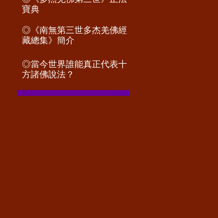
寶典
◎《南無第三世多杰羌佛經
藏總集》簡介
◎
當今世界誰能真正代表十
方諸佛說法？