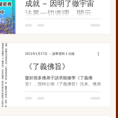
成就 – 因明了徹宇宙
法界一切道理，開示經
藏密典從開示佛法法
南無第三世多杰羌佛，是古佛真身降世；
古佛降世的南無第三世多杰羌佛是歷史上
音、文字之中是仰之彌
第一位，也是唯一的一位真正實際地展顯
高，不可窮盡的！
了顯密圓通、妙諳五明的佛陀，因此，南
無第三世多杰羌佛的五明成就中的因明成
2021年1月17日
讀畢需時 1 分鐘
就，能了徹宇宙乃至法界一切道理。而南
無羌佛以無量慈悲之心，降身娑婆世界，
《了義佛旨》
為救度利益一切眾生，出...
鑒於很多佛弟子請求能修學《了義佛
旨》，現特公佈《了義佛旨》法本。佛弟
子們不僅應該自己修學，還要廣傳於眾，
功德無量。 《了義佛旨》 此文章鏈接：
https://zhengfazixun.org/%E4%BA%8
6%E7%BE%A9%E4%BD%9B%E6%97
%A8/