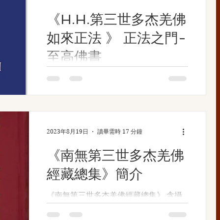
《H.H.第三世多杰羌佛
如來正法 》 正法之門-
至高佛書
​​ 正 法 之 門 簡 介 ​ 簡單來說就是可以添福
增慧，自覺覺他，幫助更多的眾生得以了
脫生死。而 正確的知見是修行學佛的過
程中，最重要的基礎之一，根基必須穩如
泰山，才能抵擋當今末法時期，有如排山
2023年8月19日
讀畢需時 17 分鐘
倒海而來的邪知邪見。就如同打了預防針
一般，讓每個佛弟子皆能不受病毒纏身，
《南無第三世多杰羌佛
讓一切起心動念，言行舉止都能符合 佛
經藏總集》簡介
陀的教戒，成為真正的修行人。 正確的
知見可以從恭讀經典和恭聞法音中點滴累
《南無第三世多杰羌佛經藏總集》 含攝
積，兩者就像光明解脫之道入口的兩扇門
了佛教的所有三藏、密典的精華要義，不
板一般，兩扇門板都向前推開了，跨進去
僅揭示了宇宙人生的真諦，闡明了佛教從
自是一片光明。但必須注意的是，所恭讀