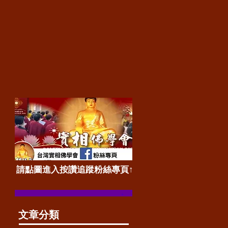
​請點圖進入按讚追蹤粉絲專頁↑
​文章分類