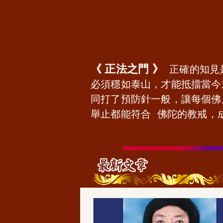
《 正法之門 》
正確的知見
必須穩如泰山，才能抵擋當今
同打了預防針一般，讓每個佛
舉止都能符合 佛陀的教戒，
              