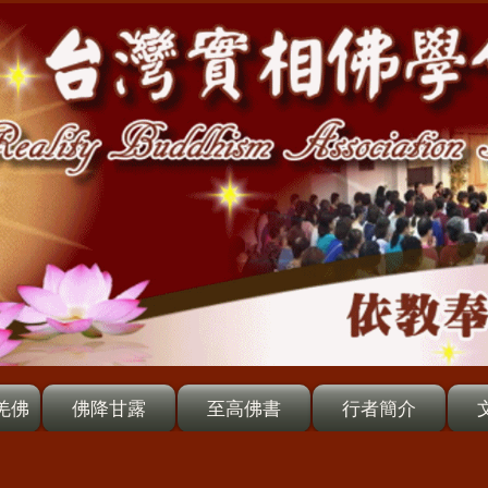
羌佛
佛降甘露
至高佛書
行者簡介