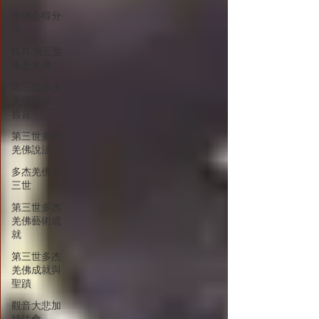
學佛心得分
享
H.H.第三世
多杰羌佛
第三世多杰
羌佛說 世法
哲言
第三世多杰
羌佛說法
多杰羌佛第
三世
第三世多杰
羌佛藝術成
就
第三世多杰
羌佛成就與
聖蹟
觀音大悲加