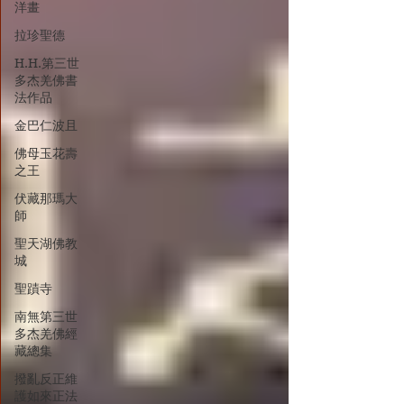
洋畫
拉珍聖德
H.H.第三世
多杰羌佛書
法作品
金巴仁波且
佛母玉花壽
之王
伏藏那瑪大
師
聖天湖佛教
城
聖蹟寺
南無第三世
多杰羌佛經
藏總集
撥亂反正維
護如來正法