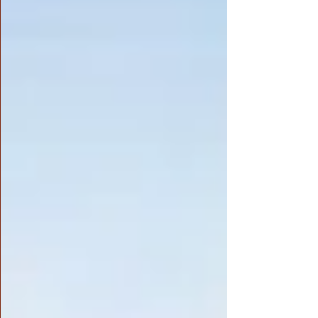
自見過呢？大多數人都是聽說來的，她引用瑪
爾巴大師修奪舍法，如何如何了不起，她也是
從書上搬抄的嘛，還有佛典裡面的神通，她拉
珍能說在現場見到過嗎？還有她那麼維護的那
個在她心目中的所謂 第三世多杰羌佛 ，就肯
定是實證聖量派了嗎？到底有沒有聖量，誰也
說不清楚。你知道嗎，中國的說書藝人，那才
說得天花亂墜，結果還是在說書，假的，拉珍
的文章跟說書有多大區別呢？』 我想告訴這
位「學佛網友」，你可以選擇不相信歷代聖者
祖師的聖量，也可以選擇不相信三藏中釋迦佛
陀和菩薩羅漢們的聖量，可以把這些成就聖量
都看成是編造虛誇的妄語，佛法解脫聖量的