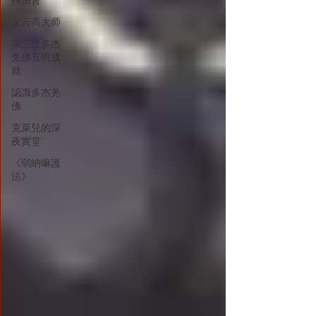
持法會
义云高大师
第三世多杰
羌佛五明成
就
認識多杰羌
佛
克萊兒的深
夜實堂
《弱納嘛護
法》