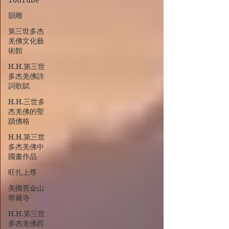
YouTube
韻雕
第三世多杰
羌佛文化藝
術館
H.H.第三世
多杰羌佛詩
詞歌賦
H.H.三世多
杰羌佛的聖
蹟佛格
H.H.第三世
多杰羌佛中
國畫作品
旺扎上尊
美國舊金山
華藏寺
H.H.第三世
多杰羌佛西