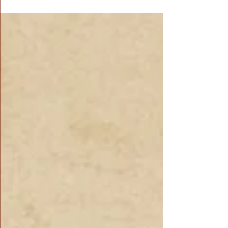
生的環境，你徹底無知，但你求知，因為生存
的壓力，你會敞開胸懷迎接所有新來的知識，
因此你很快就不再無知。而愚昧的締造者常常
是知識。當人們對一種事物有所了解掌握之
後，所掌握的知識往往變成高高的圍牆抵擋新
概念的碰擊，總是用固有的知識作為標準衡
量，不符舊者，立刻排除。但固有的一切並不
是百分之百正確，人們因此失去了一次又一次
改善進步的機會。佛陀開示這叫「所知障」，
世俗言語也有一個近似的成語「固步自封」。
有一個前蘇聯的故事，說很久以前一個小學圖
畫老師在教學生畫蘋果，轉學生尤里卡卻畫了
一個像梨一樣的蘋果。老師責問他為什麼把蘋
果畫成這樣，尤里卡說在他老家西伯利亞大森
林里，一棵蘋果樹和一棵梨樹各自被雷劈去了
一半，兩棵樹緊緊靠在一起長成了一棵樹，上
面結的就是這種像梨一樣的蘋果。尤里卡的敘
述遭到圖畫老師和全班同學的嘲笑，因為沒有