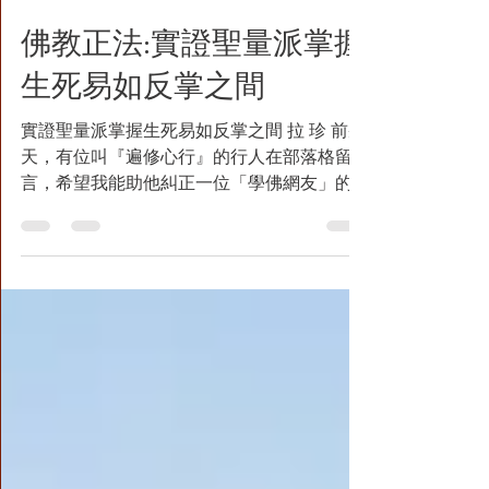
1月13日
讀畢需時 18 分鐘
佛教正法:實證聖量派掌握
生死易如反掌之間
實證聖量派掌握生死易如反掌之間 拉 珍 前幾
天，有位叫『遍修心行』的行人在部落格留
言，希望我能助他糾正一位「學佛網友」的邪
見。下面這段內容摘自那網友寫給他的一封
信： 『……比如有個稱拉珍的網上行客，最近
寫一篇文章主題說佛教理論的兩面性，「理論
知見體悟派」和「理論實證聖量派」，道理上
看起來似乎沒有一點兒錯，但是她拉珍話說得
斬釘截鐵氣勢逼人，她憑什麼就能代表理論實
證聖量派指手畫腳呢？再說實證聖量這個東
西，確實是在書上寫得不少，可是有多少人親