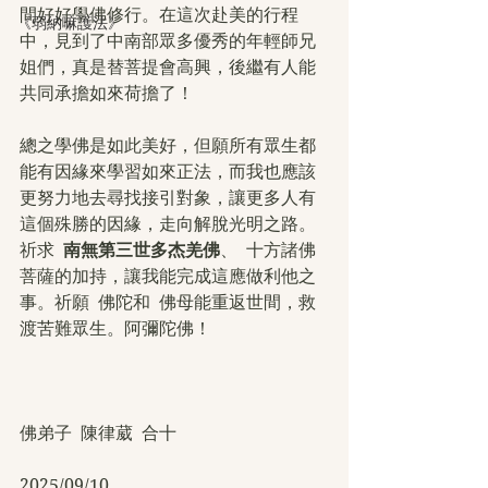
間好好學佛修行。在這次赴美的行程
《弱納嘛護法》
中，見到了中南部眾多優秀的年輕師兄
姐們，真是替菩提會高興，後繼有人能
共同承擔如來荷擔了！
總之學佛是如此美好，但願所有眾生都
能有因緣來學習如來正法，而我也應該
更努力地去尋找接引對象，讓更多人有
這個殊勝的因緣，走向解脫光明之路。
祈求  
南無第三世多杰羌佛
、  十方諸佛
菩薩的加持，讓我能完成這應做利他之
事。祈願  佛陀和  佛母能重返世間，救
渡苦難眾生。阿彌陀佛！
佛弟子  陳律葳  合十
2025/09/10