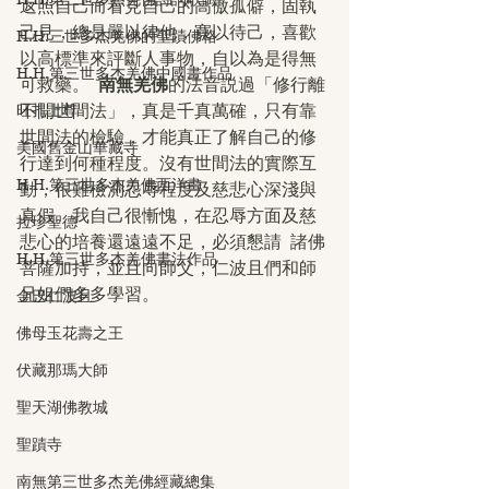
返照自己而看見自己的高傲孤僻，固執
己見，總是嚴以律他，寬以待己，喜歡
H.H.三世多杰羌佛的聖蹟佛格
以高標準來評斷人事物，自以為是得無
H.H.第三世多杰羌佛中國畫作品
可救藥。  
南無羌佛
的法音説過「修行離
旺扎上尊
不開世間法」，真是千真萬確，只有靠
世間法的檢驗，才能真正了解自己的修
美國舊金山華藏寺
行達到何種程度。沒有世間法的實際互
H.H.第三世多杰羌佛西洋畫
動，很難檢測忍辱程度及慈悲心深淺與
真假。我自己很慚愧，在忍辱方面及慈
拉珍聖德
悲心的培養還遠遠不足，必須懇請  諸佛
H.H.第三世多杰羌佛書法作品
菩薩加持，並且向師父，仁波且們和師
兄姐們多多學習。
金巴仁波且
佛母玉花壽之王
伏藏那瑪大師
聖天湖佛教城
聖蹟寺
南無第三世多杰羌佛經藏總集