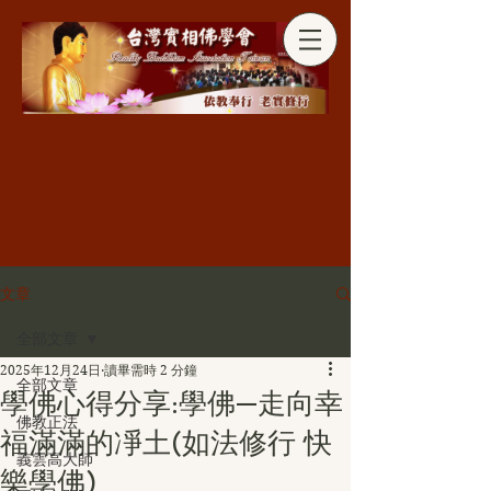
分享
文章
全部文章
2025年12月24日
讀畢需時 2 分鐘
全部文章
學佛心得分享:學佛—走向幸
佛教正法
福滿滿的凈土(如法修行 快
義雲高大師
樂學佛)