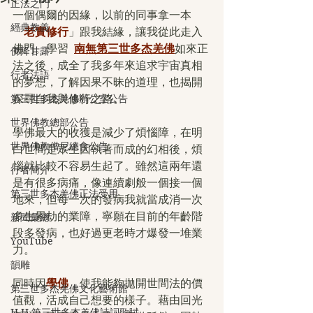
正法之門
一個偶爾的因緣，以前的同事拿一本
經典教義
「
老實修行
」跟我結緣，讓我從此走入
佛門。學習  
南無第三世多杰羌佛
如來正
佛降甘露
法之後，成全了我多年來追求宇宙真相
行者法語
的夢想，了解因果不昧的道理，也揭開
第三世多杰羌佛辦公室公告
探尋自我與修行之路。
世界佛教總部公告
學佛最大的收獲是減少了煩惱障，在明
世界佛教僧尼總會公告
白世間是眾生因執著而成的幻相後，煩
惱就比較不容易生起了。雖然這兩年還
行者簡介
是有很多病痛，像連續劇般一個接一個
第三世多杰羌佛正法受用
地來，但每一次的發病我就當成消一次
多生累劫的業障，寧願在目前的年齡階
新聞彙總
段多發病，也好過更老時才爆發一堆業
YouTube
力。
韻雕
同時因
學佛
，使我能夠拋開世間法的價
第三世多杰羌佛文化藝術館
值觀，活成自己想要的樣子。藉由回光
H.H.第三世多杰羌佛詩詞歌賦