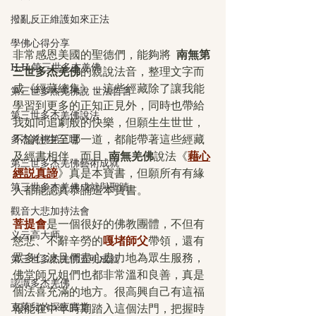
撥亂反正維護如來正法
學佛心得分享
非常感恩美國的聖德們，能夠將  
南無第
H.H.第三世多杰羌佛
三世多杰羌佛
的親說法音，整理文字而
成《經藏總集》，這些經藏除了讓我能
第三世多杰羌佛說 世法哲言
學習到更多的正知正見外，同時也帶給
第三世多杰羌佛說法
我如同追劇般的快樂，但願生生世世，
不論往生至哪一道，都能帶著這些經藏
多杰羌佛第三世
及經書相伴。而且  
南無羌佛
說法《
藉心
第三世多杰羌佛藝術成就
經説真諦
》真是本寶書，但願所有有緣
第三世多杰羌佛成就與聖蹟
人都能認真恭誦這本寶書。
觀音大悲加持法會
菩提會
是一個很好的佛教團體，不但有
义云高大师
慈悲、不辭辛勞的
嘎堵師父
帶領，還有
眾多仁波且們盡心盡力地為眾生服務，
第三世多杰羌佛五明成就
佛堂師兄姐們也都非常溫和良善，真是
認識多杰羌佛
個法喜充滿的地方。很高興自己有這福
克萊兒的深夜實堂
報能在中年時期踏入這個法門，把握時