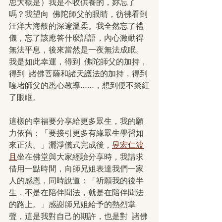
思大概是）我是不收供養的，妳忘了
嗎？我望向  佛陀師父的眼睛，彷彿看到
汪洋大海般的深邃溫柔。我全然忘了禮
儀，忘了該應答什麼話語，內心激動得
無法平息，後來當然是一夜無法成眠。
我是如此幸運，得到  佛陀師父的加持，
得到  諸佛菩薩和諸天護法的加持，得到
嘎堵師父的悉心教導……，想到便不禁紅
了眼眶。
這樣的幸福要分享給更多眾生，我的願
力依舊：「要接引更多有緣眾生學習如
來正法。」灑淨儀式完成後，
昱宏仁波
且
坐在佛堂與大家經驗分享時，我請求
借用一點時間，向師兄姐表達我們一家
人的感恩，同時說道：「祈願我的後半
生，不是在陪伴聞法，就是在陪伴聞法
的路上。」感謝師兄姐給予的熱烈掌
聲，這是我對自己的期許，也是對  諸佛