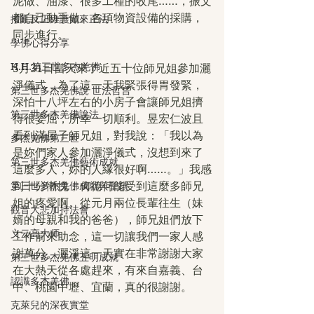
泥做、油漆、很多工種的收尾……，振文
都自己動手做。各項物資設備的採購，
撥亂反正維護如來正法
同步進行。
學佛心得分享
H.H.第三世多杰羌佛
5月31日當天來了近五十位師兄姐參加灑
淨儀式，為了這一天我緊張得胃發緊，
第三世多杰羌佛說 世法哲言
深怕十八坪左右的小房子會讓師兄姐擠
第三世多杰羌佛說法
得很委屈，所幸一切順利。昱宏仁波且
看到滿屋子師兄姐，對我說：「我以為
多杰羌佛第三世
是妳們家人參加灑淨儀式，沒想到來了
第三世多杰羌佛藝術成就
這麼多人，妳的人緣很好啊……。」我感
第三世多杰羌佛成就與聖蹟
到十分慚愧，何德何能受到這麼多師兄
姐的疼愛啊。從元月兩位長輩往生（妹
觀音大悲加持法會
婿的母親和我的爸爸），師兄姐們放下
义云高大师
工作前來助念，這一切讓我們一家人感
謝萬分。灑淨這一天實在非常謝謝大家
第三世多杰羌佛五明成就
在大熱天從各處趕來，有來自嘉義、台
認識多杰羌佛
中、桃園中壢、宜蘭，真的很謝謝。
克萊兒的深夜實堂