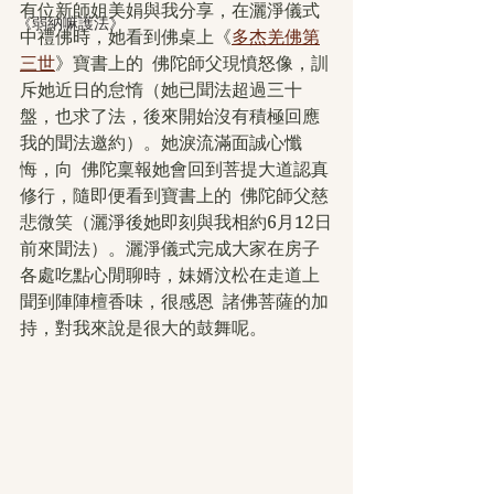
有位新師姐美娟與我分享，在灑淨儀式
《弱納嘛護法》
中禮佛時，她看到佛桌上《
多杰羌佛第
三世
》寶書上的  佛陀師父現憤怒像，訓
斥她近日的怠惰（她已聞法超過三十
盤，也求了法，後來開始沒有積極回應
我的聞法邀約）。她淚流滿面誠心懺
悔，向  佛陀稟報她會回到菩提大道認真
修行，隨即便看到寶書上的  佛陀師父慈
悲微笑（灑淨後她即刻與我相約6月12日
前來聞法）。灑淨儀式完成大家在房子
各處吃點心閒聊時，妹婿汶松在走道上
聞到陣陣檀香味，很感恩  諸佛菩薩的加
持，對我來說是很大的鼓舞呢。