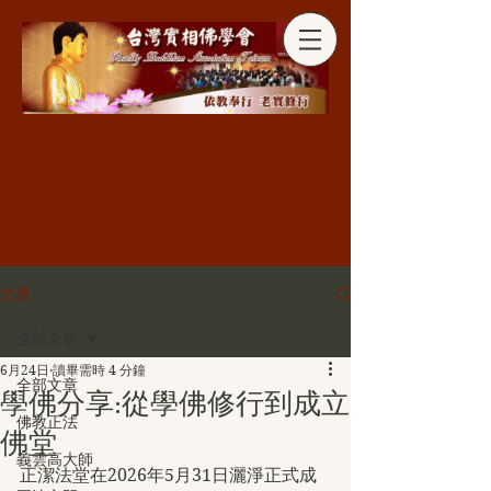
分享
文章
全部文章
6月24日
讀畢需時 4 分鐘
全部文章
學佛分享:從學佛修行到成立
佛教正法
佛堂
義雲高大師
正潔法堂在2026年5月31日灑淨正式成