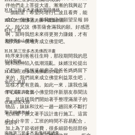
伴他們走上菩提大道。漸漸的我興起了
H.H.三世多杰羌佛的聖蹟佛格
一個願望：希望向塔行仁波且看齊，能
成立一個佛堂。當我把這個願望呈報 師
H.H.第三世多杰羌佛中國畫作品
父，師父說  佛菩薩會滿我的願。好感恩
旺扎上尊
啊，當時我想未來得更努力賺錢，才有
美國舊金山華藏寺
能力租一個地方成立佛堂吧。
H.H.第三世多杰羌佛西洋畫
時序來到爸爸往生時，那段期間我的思
拉珍聖德
緒和精神陷入低潮混亂。妹婿汶松提出
了想法，既然這個房子是爸爸媽媽留下
H.H.第三世多杰羌佛書法作品
來的，我們就來成立佛堂利益眾生吧，
金巴仁波且
這樣才更有意義。如此一來，讓我也滿
佛母玉花壽之王
了心願，有個小佛堂陪伴新朋友恭聞法
音。就這樣我們開始著手整理滿屋子的
伏藏那瑪大師
物品，妹妹和汶松一趟一趟回來不斷打
聖天湖佛教城
包清運，振文著手設計進行施工。這當
中十分辛苦，工班的時間不容易配合，
聖蹟寺
加上為了節省經費，很多細節包括部份
南無第三世多杰羌佛經藏總集