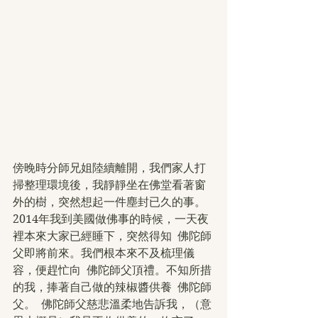
傍晚時分師兄姐陸續離開，我們家人打
掃整理環境後，我靜靜坐在佛堂看著窗
外的樹，突然想起一件塵封已久的事。
2014年我到美國做佛事的時候，一天夜
裡本來大家已經睡下，突然得知  佛陀師
父即將前來。我們根本來不及梳理儀
容，便趕忙向  佛陀師父頂禮。不知所措
的我，捧著自己做的辣椒醬供養  佛陀師
父。  佛陀師父慈悲溫柔地告訴我，（意