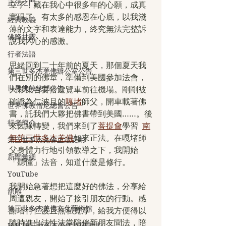
正法之門
立了，藏在我心中很多年的心願，成真
實現了。有太多的感恩在心底，以我淺
經典教義
薄的文字和表達能力，終究無法完整訴
佛降甘露
說我內心的感激。
行者法語
思緒回到二十年前的夏天，那個夏天我
第三世多杰羌佛辦公室公告
們在別的佛堂，準備到美國參加法會，
世界佛教總部公告
大夥集合要搭遊覽車前往機場。剛剛被
確證為仁波且的
嘎堵
師父，開車載著佛
世界佛教僧尼總會公告
書，託我們大夥把佛書帶到美國……。後
行者簡介
來因緣轉變，我們來到了
菩提會
學習  
南
無第三世多杰羌佛
如來正法。在嘎堵師
第三世多杰羌佛正法受用
父身體力行地引領教導之下，我開始
新聞彙總
「聽懂」法音，知道什麼是修行。
YouTube
我開始急著想把這麼好的佛法，分享給
韻雕
周遭親友，開始了接引朋友的行動。感
第三世多杰羌佛文化藝術館
謝塔行仁波且無私寬厚，給我方便得以
隨時進出法性法堂陪伴新朋友聞法，陪
H.H.第三世多杰羌佛詩詞歌賦