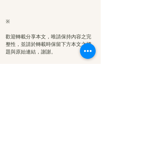
※ 
歡迎轉載分享本文，唯請保持內容之完
整性，並請於轉載時保留下方本文之標
題與原始連結，謝謝。
從學佛修行到成立佛堂
更多學習   南無第三世多杰羌佛如來正
法，得到幸福快樂的親身受用分享，請
上「如法修行快樂學佛」網站：
https://spreadtruedharma.org
本文連結:
學佛分享:從學佛
修行到成立佛堂