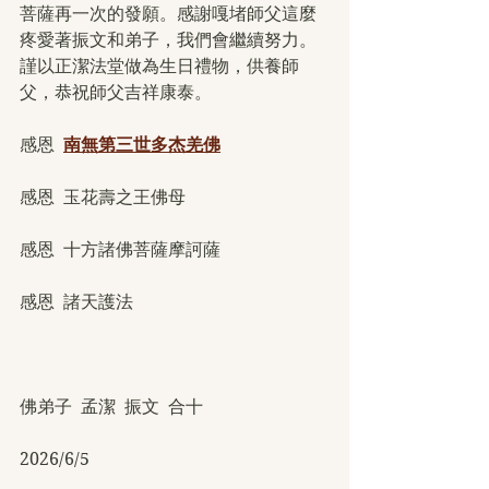
菩薩再一次的發願。感謝嘎堵師父這麼
疼愛著振文和弟子，我們會繼續努力。
謹以正潔法堂做為生日禮物，供養師
父，恭祝師父吉祥康泰。
感恩  
南無第三世多杰羌佛
感恩  玉花壽之王佛母
感恩  十方諸佛菩薩摩訶薩
感恩  諸天護法
佛弟子  孟潔  振文  合十
2026/6/5