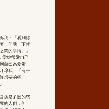
訴我：「看到妳
著，但我一下就
之間的事情。」
，當妳很愛自己
到自己為憂鬱
叮嚀我：「有一
妳想要的答
」
菩薩是多麼的慈
境的人們，但上