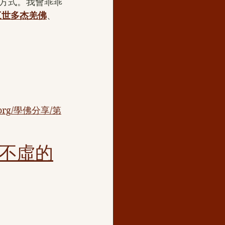
方式。我會乖乖
三世多杰羌佛
、 
n.org/學佛分享/第
不虛的