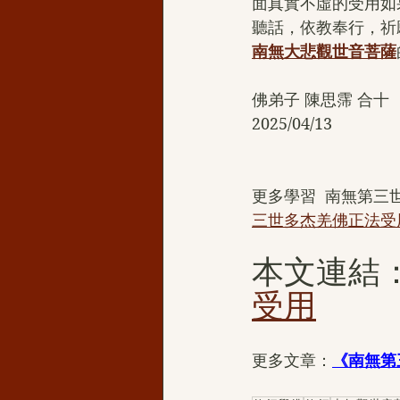
面真實不虛的受用如
聽話，依教奉行，祈
南無大悲觀世音菩薩
佛弟子 陳思霈 合十
2025/04/13
更多學習  南無第
三世多杰羌佛正法受用.
本文連結
受用
更多文章：
《南無第