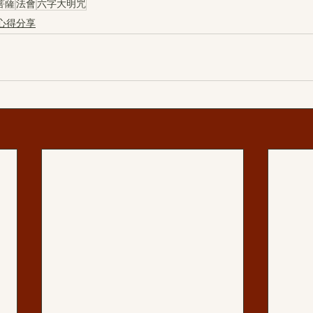
菩薩
法會
六字大明咒
心得分享