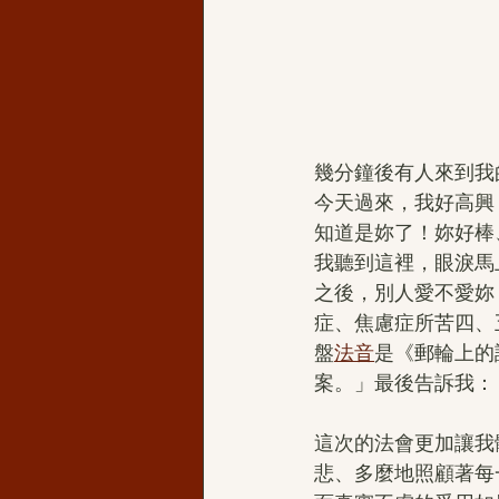
幾分鐘後有人來到我
今天過來，我好高興
知道是妳了！妳好棒
我聽到這裡，眼淚馬
之後，別人愛不愛妳
症、焦慮症所苦四、
盤
法音
是《郵輪上的
案。」最後告訴我：
這次的法會更加讓我
悲、多麼地照顧著每