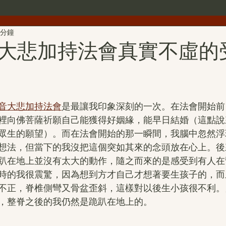
 分鐘
世界佛教總部公告
世界佛教僧尼總會公告
行者簡介
大悲加持法會真實不虛的
雕
第三世多杰羌佛文化藝術館
H.H.第三世多杰羌佛詩詞
音大悲加持法會
是最讓我印象深刻的一次。在法會開始前
H.H.第三世多杰羌佛中國畫作品
旺扎上尊
美國舊金山
裡向佛菩薩祈願自己能獲得好姻緣，能早日結婚（這點說
眾生的願望）。而在法會開始的那一瞬間，我腦中忽然浮
想法，但當下的我沒把這個突如其來的念頭放在心上。後
拉珍聖德
H.H.第三世多杰羌佛書法作品
金巴仁波且
趴在地上並沒有太大的動作，隨之而來的是感受到有人在
時的我很震驚，因為想到方才自己才想著要生孩子的，而
不正，脊椎側彎又骨盆歪斜，這樣對以後生小孩很不利。
聖蹟寺
南無第三世多杰羌佛經藏總集
撥亂反正維護
，整脊之後的我仍然是跪趴在地上的。