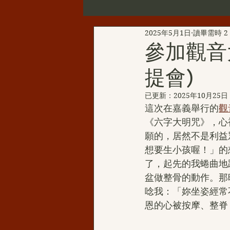
2025年5月1日
讀畢需時 2
第三世多杰羌佛辦公室公告
參加觀音
提會)
新聞彙總
YouTube
韻
已更新：
2025年10月25日
這次在嘉義舉行的
觀
H.H.三世多杰羌佛的聖蹟佛格
《六字大明咒》，心
願的，居然不是利益
想要生小孩喔！」的
H.H.第三世多杰羌佛西洋畫
了，起先的我蜷曲地
盆做整骨的動作。那
唸我：「妳坐姿經常
伏藏那瑪大師
聖天湖佛教城
恩的心被按摩、整脊