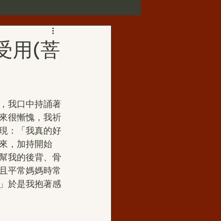
第三世多杰羌佛正法受用
受用(菩
歌賦
，我口中持誦著
華藏寺
來很慚愧，我祈
現：「我真的好
來，加持開始
佛母玉花壽之王
幫我的後背、骨
且平常媽媽時常
」於是我抱著感
如來正法