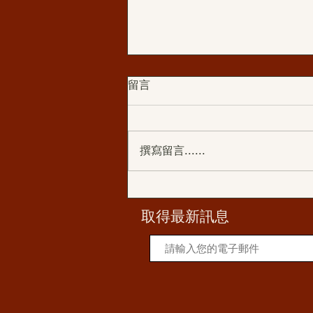
留言
撰寫留言......
學佛分享:從學佛修行到成立佛
堂
​取得最新訊息