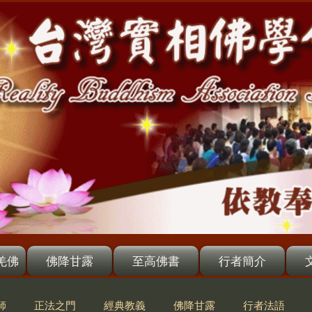
羌佛
佛降甘露
至高佛書
行者簡介
師
正法之門
經典教義
佛降甘露
行者法語