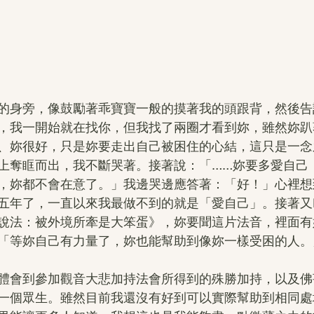
的身旁，像鼓勵著乖寶寶一般的摸著我的頭跟背，然後告
，我一開始就在找你，但我找了兩圈才看到妳，雖然妳趴
、妳很好，只是妳要走出自己被困住的心結，這只是一念
上奪眶而出，我不斷哭著。接著說：「……妳要多愛自己
，妳都不會在意了。」我邊哭邊應答著：「好！」心裡想
五年了，一直以來我最做不到的就是「愛自己」。接著又
說法：被外境所牽是大笨蛋》，妳要聞這片法音，裡面有
「等妳自己有力量了，妳也能幫助到像妳一樣受困的人。
體會到參加觀音大悲加持法會所得到的殊勝加持，以及佛
一個眾生。雖然目前我還沒有好到可以實際幫助到相同處