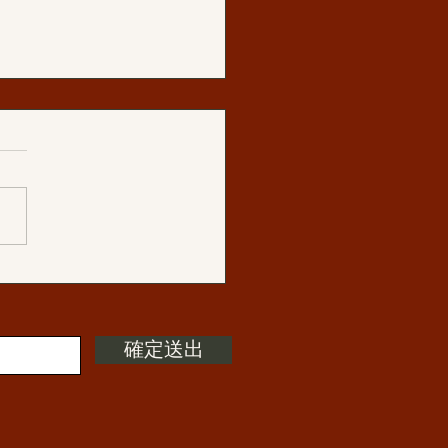
分享:再次恭聞法音《你只
無常，並未實修》之後
確定送出