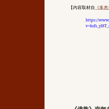
【內容取材自
《多杰
https://www
v=ksfs_yl8