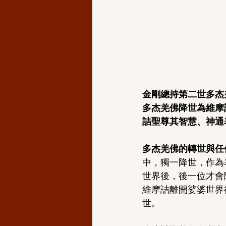
金剛總持第二世多杰
多杰羌佛降世為維摩
詰聖尊其智慧、神通
多杰羌佛的轉世與任
中，獨一降世，作為
世界後，後一位才會
維摩詰離開娑婆世界
世。