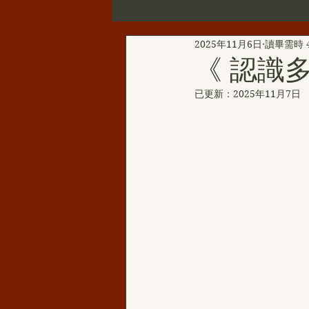
2025年11月6日
讀畢需時 
第三世多杰羌佛辦公室公告
《 認識
已更新：
2025年11月7日
新聞彙總
YouTube
韻
H.H.三世多杰羌佛的聖蹟佛格
H.H.第三世多杰羌佛西洋畫
伏藏那瑪大師
聖天湖佛教城