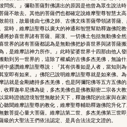
彼問疾。』彌勒菩薩對佛講出的原因是他曾為眾生說法時
菩薩不敢去。其他的菩薩們也都確定說維摩聖尊智慧太高
敢前往，故最後由七佛之師、古佛文殊菩薩帶領諸菩薩、
。當時，維摩詰聖尊以廣大的神通和智慧幫助釋迦佛陀教
通將妙喜世界諸有菩薩、羅漢、一切佛土包括無動佛全然
喜世界的諸有菩薩都認為是無動佛把妙喜世界與諸菩薩搬
為，是維摩詰神力所作。』此時娑婆世界十四那由他人發
搬動到另一世界的，這除了權威的古佛多杰羌佛，無論什
經中盛讚維摩詰聖尊說：『其有供養如是人者，當知則為
其室即有如來。』佛陀已說明維摩詰聖尊就是如來佛。為
摩詰就是金剛總持多杰羌佛，也是阿彌陀佛等五方五佛的
，收釋迦牟尼佛為徒，多杰羌佛也是佛教顯密二宗各大教
以當時證德證境智慧無敵於天下，釋迦佛陀的出家與在家
心聽聞維摩詰聖尊的教化，維摩聖尊輔助釋迦佛陀升化了
無數菩提心量大菩薩。維摩詰第二世、多杰羌佛第三世即
薩級的大聖法王們依法認定、是具合法法定文證的。