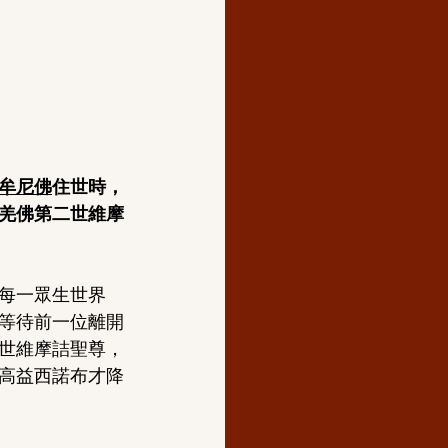
牟尼佛
住世時，
羌佛第二世維摩
每一眾生世界
等待前一位離開
世維摩詰聖尊，
高益西諾布才降