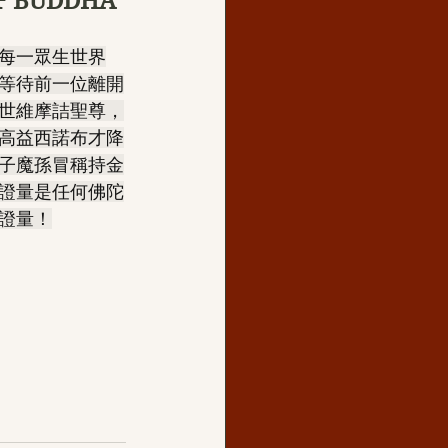
 BUDDHA
每一眾生世界
等待前一位離開
世維摩詰聖尊，
高益西諾布才降
子魔孫冒稱持金
證量是任何佛陀
證量！