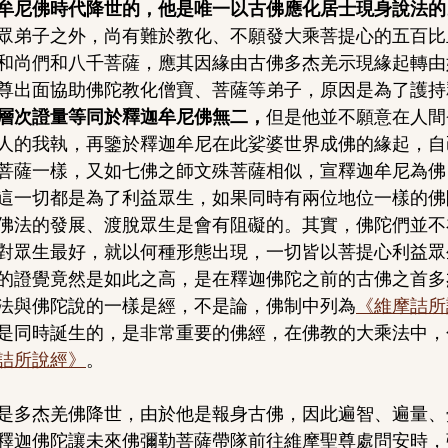
牟尼佛時代降世的，他是唯一以古佛應化居士現身說法的
眾弟子之外，尚有難於教化、不願發大乘菩提心的五百比
和尚們和八千菩薩，應其因緣由古佛多杰羌示現緣起轉由
尊出面協助佛陀教化僧寶、菩薩等弟子，原因是為了護持
層次證量等同於釋迦牟尼佛無二，
但是他並不願意在人間
人的我執，再鑒於釋迦牟尼在此娑婆世界成佛的緣起，自
菩薩一樣，又如七佛之師文殊菩薩相似，宣釋迦牟尼為佛
這一切都是為了利益眾生，如果同時有兩位地位一樣的佛
佛法的發展、渡脫眾生是會有阻礙的。其實，佛陀們並不
對眾生最好，就以何種形態出現，一切皆以菩提心利益眾
的證覺竟然是如此之高，是在釋迦佛陀之前的古佛之首多
法與佛陀說的一樣是經，不是論，佛制中列為
《維摩詰所
是同時誕生的，是非常重要的佛經，在佛教的大乘法中，
詰所說經》
。
是多杰羌佛降世，由於他是報身古佛，因此遍智、遍量、
釋迦佛陀讓未來佛彌勒菩薩帶隊前往維摩聖尊處問安時，