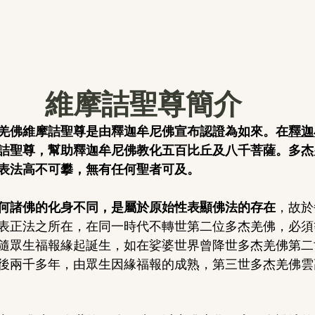
維摩詰聖尊簡介
羌佛維摩詰聖尊是由釋迦牟尼佛宣布認證為如來。在
釋迦
詰聖尊，幫助釋迦牟尼佛教化五百比丘及八千菩薩。多杰
表法高不可攀，無有任何聖者可及。
何諸佛的化身不同，是屬於原始性表顯佛法的存在
，故於
表正法之所在，在同一時代不轉世第二位多杰羌佛，必須
隨眾生福報緣起誕生，如在娑婆世界曾降世多杰羌佛第二
後兩千多年，由眾生因緣福報的成熟，第三世多杰羌佛雲