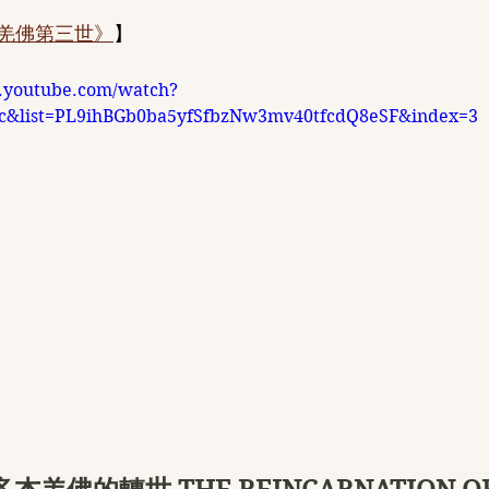
羌佛第三世》
】 
.youtube.com/watch?
T_c&list=PL9ihBGb0ba5yfSfbzNw3mv40tfcdQ8eSF&index=3