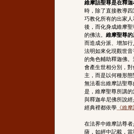
維摩詰聖尊是在釋迦
時，除了直接教導四
巧教化所有的出家人
後，而化身成維摩聖
的佛法。
維摩聖尊的
而造成分派、增加行
法明如來化現觀世音
的角色輔助釋迦佛。
會產生世相分別，對
主，而是以何種形態
無法看出維摩詰聖尊
是，維摩聖尊所講的
與釋迦牟尼佛所說經
經典裡都依學
《維摩
在法界中維摩詰尊者
薩，如經中記載，當