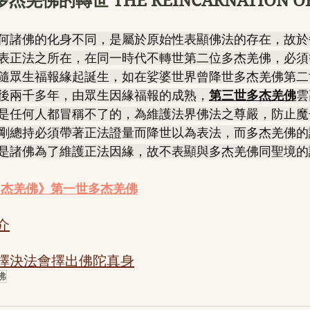
羌佛的轉世 THE REINCARNATION OF
何諸佛的化身不同，是屬於原始性表顯佛法的存在，故於
表正法之所在，在同一時代不轉世第二位多杰羌佛，必須
隨眾生福報緣起誕生，如在娑婆世界曾降世多杰羌佛第二
後兩千多年，由眾生因緣福報的成熟，
第三世多杰羌佛
雲
是任何人都冒稱不了的，為維護法界佛法之尊嚴，防止魔
剛總持必須帶著正法證量而降世以為表法，而多杰羌佛的
是諸佛為了維護正法因緣，故不表顯與多杰羌佛同聖境的
多杰羌佛》第一世多杰羌佛
介
擇決法會擇出佛陀真身
佛