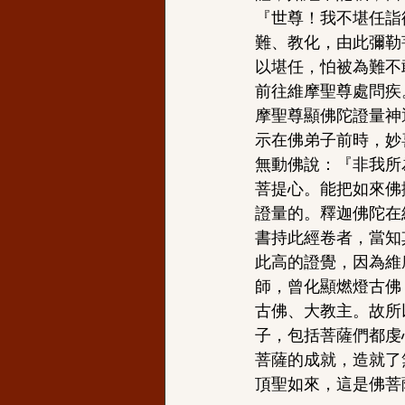
『世尊！我不堪任詣
難、教化，由此彌勒
以堪任，怕被為難不
前往維摩聖尊處問疾
摩聖尊顯佛陀證量神
示在佛弟子前時，妙
無動佛說：『非我所
菩提心。能把如來佛
證量的。釋迦佛陀在
書持此經卷者，當知
此高的證覺，因為維
師，曾化顯燃燈古佛
古佛、大教主。故所
子，包括菩薩們都虔
菩薩的成就，造就了
頂聖如來，這是佛菩