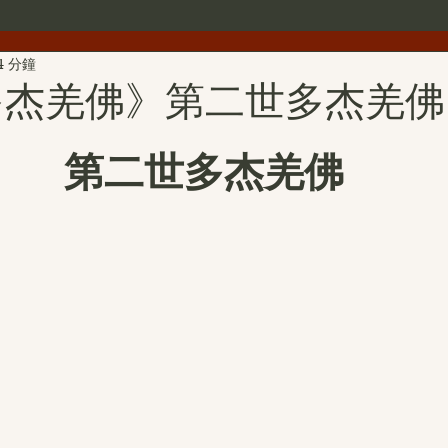
4 分鐘
世界佛教總部公告
世界佛教僧尼總會公告
行者簡介
多杰羌佛》第二世多杰羌佛
雕
第三世多杰羌佛文化藝術館
H.H.第三世多杰羌佛詩詞
第二世多杰羌佛
H.H.第三世多杰羌佛中國畫作品
旺扎上尊
美國舊金山
拉珍聖德
H.H.第三世多杰羌佛書法作品
金巴仁波且
聖蹟寺
南無第三世多杰羌佛經藏總集
撥亂反正維護