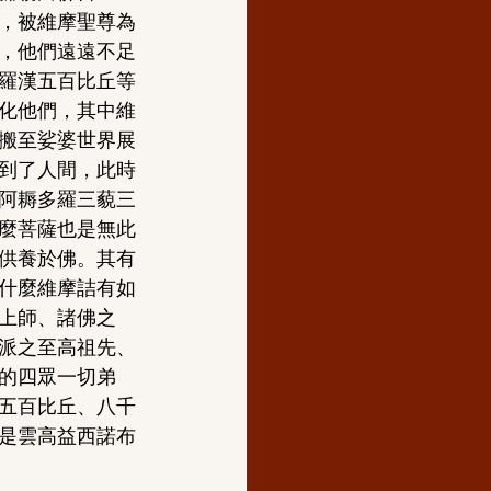
，被維摩聖尊為
，他們遠遠不足
羅漢五百比丘等
化他們，其中維
搬至娑婆世界展
到了人間，此時
阿耨多羅三藐三
麼菩薩也是無此
供養於佛。其有
什麼維摩詰有如
上師、諸佛之
派之至高祖先、
的四眾一切弟
五百比丘、八千
是雲高益西諾布