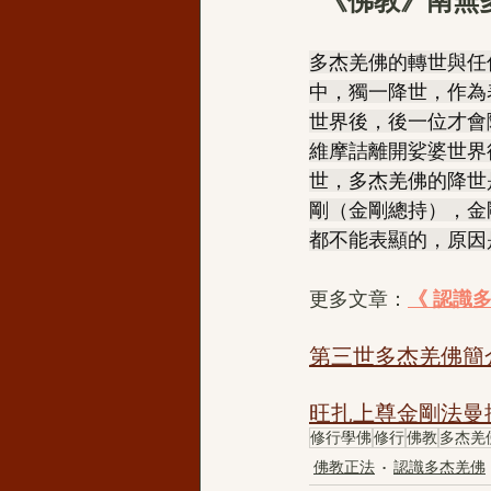
《佛教》南無多杰
多杰羌佛的轉世與任
中，獨一降世，作為
世界後，後一位才會
維摩詰離開娑婆世界
世，多杰羌佛的降世
剛（金剛總持），金
都不能表顯的，原因
更多文章：
《 認識
第三世多杰羌佛簡
旺扎上尊金剛法曼
修行學佛
修行
佛教
多杰羌
佛教正法
認識多杰羌佛