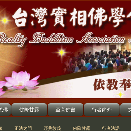
羌佛
佛降甘露
至高佛書
行者簡介
師
正法之門
經典教義
佛降甘露
行者法語