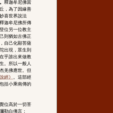
。
釋迦牟尼佛當
丘，為了因緣善
妙喜世界說法
釋迦牟尼佛所傳
登位另一位教主
己則猶如古佛正
，自己化顯菩薩
陀出現，眾生則
在乎誰出來做教
生。所以一般人
杰羌佛應世。但
說經》
。這部經
包括小乘南傳的
覺位高於一切菩
彌勒白佛言：