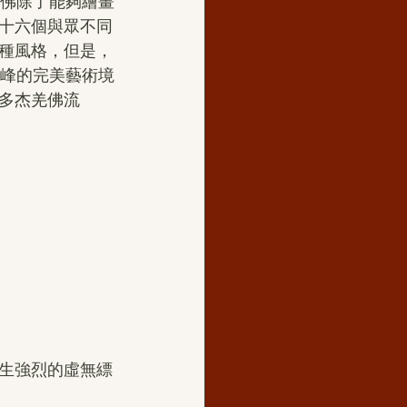
羌佛除了能夠繪畫
十六個與眾不同
種風格，但是，
高峰的完美藝術境
多杰羌佛流
產生強烈的虛無縹