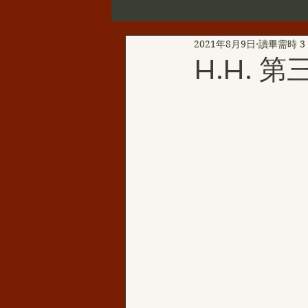
2021年8月9日
讀畢需時 3
第三世多杰羌佛辦公室公告
H.H.
新聞彙總
YouTube
韻
H.H.三世多杰羌佛的聖蹟佛格
H.H.第三世多杰羌佛西洋畫
伏藏那瑪大師
聖天湖佛教城