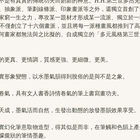
不是有真實的傳統功夫而創新的神意。H.H.第三世多杰
、抽象派、筆劃線條派、印象畫派等之外，還獨立首創了
家窮一生之力，專攻某一題材才形成某一流派、獨立於一
羌佛不僅創立了十六個畫派，並且將每一派種畫風都推到了
何畫家都無法與之比擬的、自成獨立的「多元風格第三世
實境的更真、更情調，質感更強、更細微、更美。
把真實形象變態，以水墨氣韻得到脫俗的是與不是之象。
人書卷氣，具有文人書香詩情卷氣的筆上書寫畫功夫。
神韻天成，墨氣活而自然，生發出動態的放發墨韻效果享受。
是以虛實幻化筆意取物造型，得其似是而非，在筆觸和色韻上
朦朧狀的筆情墨趣。