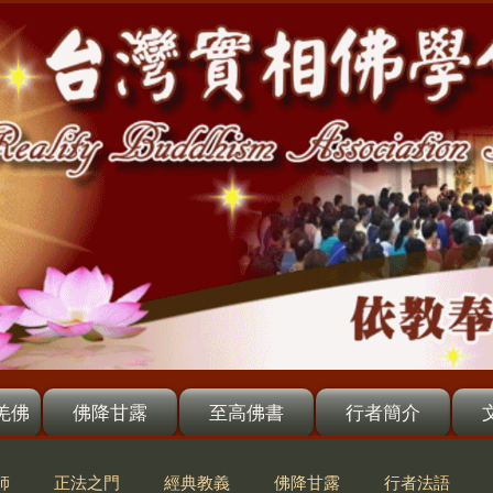
羌佛
佛降甘露
至高佛書
行者簡介
師
正法之門
經典教義
佛降甘露
行者法語