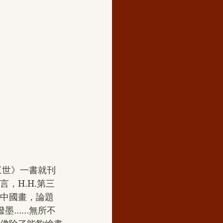
三世》一書就刊
，H.H.第三
的中國畫，論題
潑墨……無所不