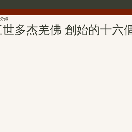
 分鐘
世界佛教總部公告
世界佛教僧尼總會公告
行者簡介
 第三世多杰羌佛 創始的十六
雕
第三世多杰羌佛文化藝術館
H.H.第三世多杰羌佛詩詞
H.H.第三世多杰羌佛中國畫作品
旺扎上尊
美國舊金山
拉珍聖德
H.H.第三世多杰羌佛書法作品
金巴仁波且
聖蹟寺
南無第三世多杰羌佛經藏總集
撥亂反正維護