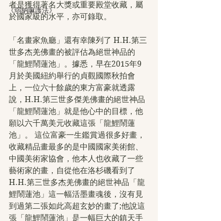
者是獲得著名大獎或重要殿堂收藏，屬
《弱納嘛護法》
於國家級的水平，亦可錄取。
「名畫家魚廳」還有幸陳列了 H.H.第三
世多杰羌佛畫的被評估為絕世神品的
「龍鯉鬧蓮池」。據悉，早在2015年9
月於美國紐約舉行的貞觀國際秋拍會
上，一位六十餘歲的東方富豪就透露
說，H.H.第三世多傑羌佛畫的絕世神品
「龍鯉鬧蓮池」就是他心中的目標，他
願以六千萬美元收藏這張「龍鯉鬧蓮
池」。 這位富豪一生鑑賞過很多好畫，
收藏精品畫最多的是中國國家美術館、
中國美術家協會，他本人也收藏了一些
藝術家的畫，自從他在洛杉磯看到了 
H.H.第三世多杰羌佛畫的絕世神品「龍
鯉鬧蓮池」這一幅活墨畫魂後，沒有見
到過第二張如此高超玄妙的畫了;他說這
張「龍鯉鬧蓮池」是一幅巨大的鎮天手