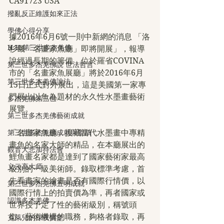
CA91723 USA
撥亂反正維護如來正法
學佛心得分享
據2016年6月6號一則中新網的消息 「洛
H.H.第三世多杰羌佛
杉磯「名畫家魚廳」即將開展」，報導
說經過長期的籌備，位於羅省COVINA
第三世多杰羌佛說 世法哲言
市的「名畫家魚展廳」將於2016年6月
第三世多杰羌佛說法
15日正式對外展出，這是美國第一家專
門展出以魚為題材的永久性水墨畫藝術
多杰羌佛第三世
展覽。
第三世多杰羌佛藝術成就
「名畫家魚廳」搜藏當代水墨畫中專精
第三世多杰羌佛成就與聖蹟
畫魚的名家大師的精品，在本廳展出的
觀音大悲加持法會
鯉魚畫名家都是達到了國家藝術家最高
义云高大师
級別的一級美術師。錄取標準考慮，首
先看畫家的繪畫是否有國際行情價，以
第三世多杰羌佛五明成就
國際行情上的拍賣價為準，再者國家或
認識多杰羌佛
世界授予定了性的藝術級別，稱號頭
銜，藝術機構的職務，夠格者錄取，再
克萊兒的深夜實堂