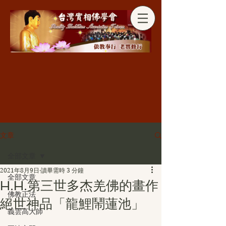
分享
文章
全部文章
2021年8月9日
讀畢需時 3 分鐘
全部文章
H.H.第三世多杰羌佛的畫作
佛教正法
絕世神品「龍鯉鬧蓮池」
義雲高大師