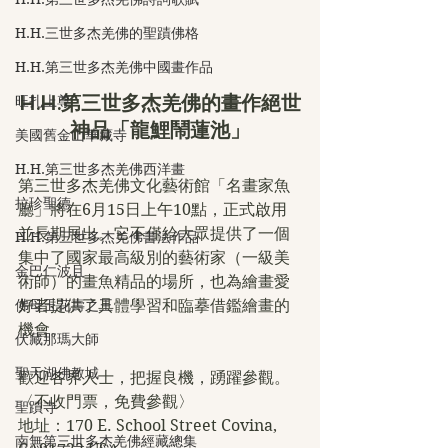
H.H.三世多杰羌佛的聖蹟佛格
H.H.第三世多杰羌佛中國畫作品
H.H.第三世多杰羌佛的畫作絕世
旺扎上尊
神品「龍鯉鬧蓮池」
美國舊金山華藏寺
H.H.第三世多杰羌佛西洋畫
第三世多杰羌佛文化藝術館「名畫家魚
拉珍聖德
廳」將在6月15日上午10點，正式啟用
並長期展出。它不僅給大眾提供了一個
H.H.第三世多杰羌佛書法作品
集中了國家最高級別的藝術家（一級美
金巴仁波且
術師）的畫魚精品的場所，也為繪畫愛
好者提供了具體學習和臨摹借鑑繪畫的
佛母玉花壽之王
機會。
伏藏那瑪大師
聖天湖佛教城
歡迎各界人士，把握良機，踴躍參觀。
〈不收門票，免費參觀〉
聖蹟寺
地址：170 E. School Street Covina, 
南無第三世多杰羌佛經藏總集