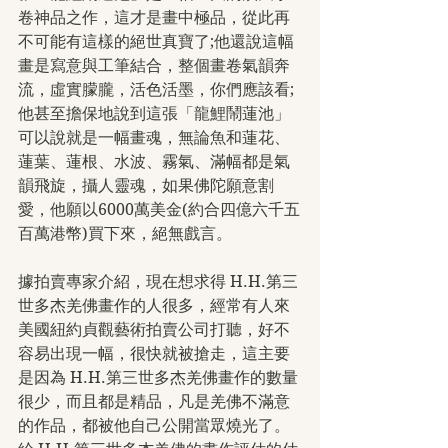
卷神品之作，這才是畫中極品，從此再
不可能有這樣的絕世真寶了;他還說這幅
畫是寫意與工筆結合，整個畫卷氣韻奔
流，虛實朦朧，活色活墨，你們應該看;
他甚至擔保地說到這張「龍鯉鬧蓮池」
可以說就是一幅畫魂，無論魚和蓮花、
蓮葉、蓮根、水波、霧氣、滿幅都是氣
韻飛旋，攝人靈魂，如果佛陀願意割
愛，他願以6000萬美金(約合四億六千五
百萬港幣)買下來，絕無戲言。
據拍賣專家介紹，現在想求得 H.H.第三
世多杰羌佛畫作的人很多，經常有人來
美國紐約貞觀藝術拍賣公司打聽，好不
容易出現一幅，很快就被搶走，這主要
是因為 H.H.第三世多杰羌佛畫作的數量
很少，而且都是精品，凡是羌佛不滿意
的作品，都被他自己公開當眾燒光了。