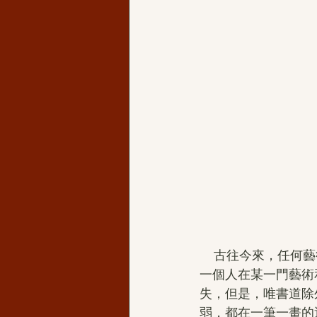
    古往今來，任何藝術或學科及其發明，都反映不了一個人的德品和學識，但書法卻不然。而
一個人在某一門藝術
失，但是，唯書道除
弱，都在一筆一畫的