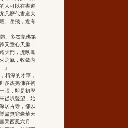
的人可以在書道
尤凡歷代書道大
瓘、岳飛，近有
鋒又童心天趣，
躍天門，虎臥鳳
火之氣，收斂內
。』
世多杰羌佛在初
一張，即是初學
來從叭聲望，始
深居古寺，卻以
樂盡無窮豪華天
喜乘西風六月