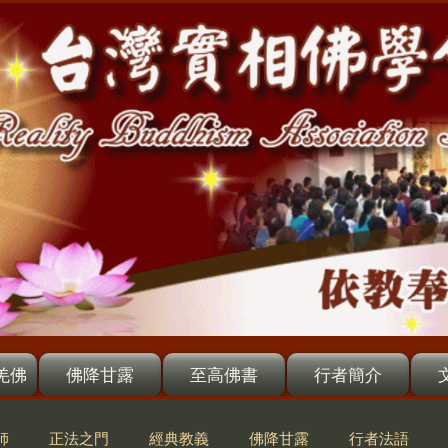
羌佛
佛降甘露
至高佛書
行者簡介
師
正法之門
經典教義
佛降甘露
行者法語