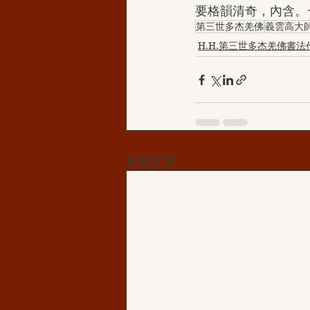
要格韻清奇，內含。
第三世多杰羌佛
義雲高大
H.H.第三世多杰羌佛書法
最新文章