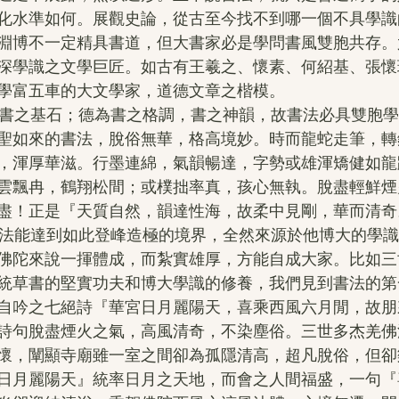
化水準如何。展觀史論，從古至今找不到哪一個不具學識
淵博不一定精具書道，但大書家必是學問書風雙胞共存。
深學識之文學巨匠。如古有王羲之、懷素、何紹基、張懷
學富五車的大文學家，道德文章之楷模。
聖如來的書法，脫俗無華，格高境妙。時而龍蛇走筆，轉
，渾厚華滋。行墨連綿，氣韻暢達，字勢或雄渾矯健如龍
雲飄冉，鶴翔松間；或樸拙率真，孩心無執。脫盡輕鮮煙
盡！正是『天質自然，韻達性海，故柔中見剛，華而清奇
佛陀來說一揮體成，而紮實雄厚，方能自成大家。比如三
統草書的堅實功夫和博大學識的修養，我們見到書法的第
自吟之七絕詩『華宮日月麗陽天，喜乘西風六月閒，故朋
詩句脫盡煙火之氣，高風清奇，不染塵俗。三世多杰羌佛
懷，闡顯寺廟雖一室之間卻為孤隱清高，超凡脫俗，但卻
日月麗陽天』統率日月之天地，而會之人間福盛，一句『