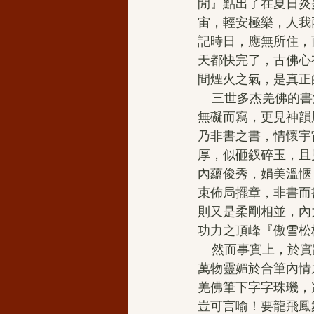
閒』點出了在夏日炎
宙，輕安極樂，人我
記時日，應無所住，
天都快完了，古佛心
間煙火之氣，是真正
    三世多杰羌佛的書法，匯聚五明之全面證德證境，方見墨情神至，又近年之草書以瘦金龍蛇
無礙而寫，更見神韻
乃非書之書，情懷宇
厚，似砸釵碎玉，且
內蘊俊秀，娟美溫愜
束佈局擺章，非書而
則又是柔剛相並，內
功力之頂峰『傲雪松
    然而事實上，於實踐中，三世多杰羌佛的書法正是『基深內養，始行萬里，感諸境入性，吸
萬物靈媚於合筆內情
羌佛筆下字字珠璣，
豈可言喻！要龍飛鳳