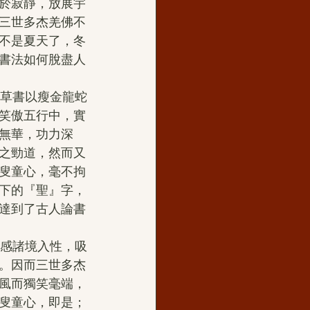
於寂靜，放展宇
三世多杰羌佛不
不是夏天了，冬
書法如何脫盡人
笑傲五行中，實
無華，功力深
之勁道，然而又
叟童心，毫不拘
下的『聖』字，
達到了古人論書
。因而三世多杰
風而獨笑毫端，
叟童心，即是；