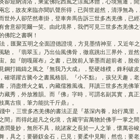
炎卻迎納清浴，乘駕佛陀西風之涼風沐體，心境無遷，閒
兩忘，故友來臨亦聞叭聲所得，已與世超然，清淨無為，
而世外人卻茫然牽掛，登車奔馬告訴三世多杰羌佛，已經
有會意卻莞爾一笑。由此境界，我們可見三世多杰羌佛之
的佛陀之書啊！
風馳，『翡翠玉』乃出仙風佛骨，徹底跳出三界外，豈然
宙。如『朗嘎羅布』之書，已脫前人筆墨而超前者，脫俗
見鋼打鐵鑄之風之『無我乃大成』，堅硬雄樸，鋒利破皮
，確堪躍古騰今之書風格韻。『小不點』，孩兒天趣，老
書，消盡煙火之氣，內藏儒雅風魂。拜讀三世多杰羌佛筆
力藏秀，外放雅韻。而『佛』字時，可謂名副其實，真正
枝萬古痕，筆力能抗千斤鼎』。
之間』而得此超凡之化境，含藏宇宙萬物於佛手一掌之間
遒潤曼妙，無所不具，統諸家之長於一人之筆，懷萬谷峻
舞，具之；要砸釵金石，已見；要柔中見剛，然也；要老