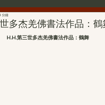
3 分鐘
世界佛教總部公告
世界佛教僧尼總會公告
行者簡介
第三世多杰羌佛書法作品：鶴
雕
第三世多杰羌佛文化藝術館
H.H.第三世多杰羌佛詩詞
H.H.第三世多杰羌佛書法作品：鶴舞
H.H.第三世多杰羌佛中國畫作品
旺扎上尊
美國舊金山
拉珍聖德
H.H.第三世多杰羌佛書法作品
金巴仁波且
聖蹟寺
南無第三世多杰羌佛經藏總集
撥亂反正維護