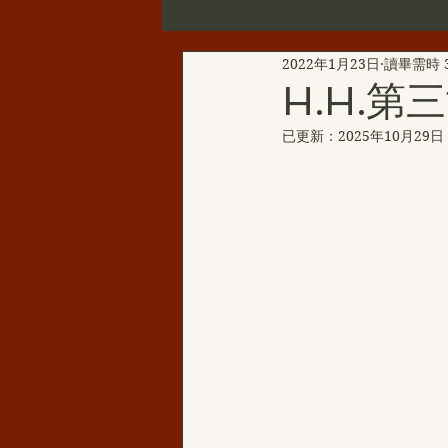
2022年1月23日
讀畢需時 
第三世多杰羌佛辦公室公告
H.H.
已更新：
2025年10月29日
新聞彙總
YouTube
韻
H.H.三世多杰羌佛的聖蹟佛格
H.H.第三世多杰羌佛西洋畫
伏藏那瑪大師
聖天湖佛教城