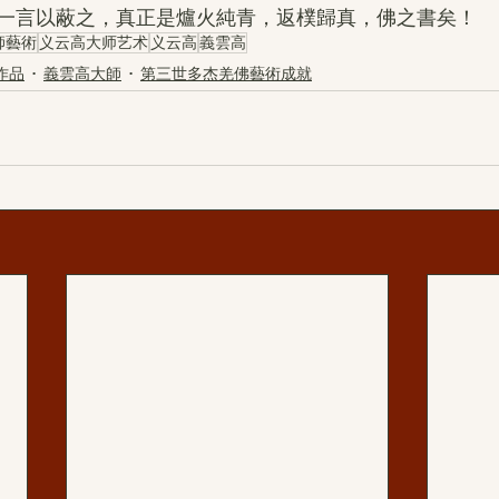
一言以蔽之，真正是爐火純青，返樸歸真，佛之書矣！
師藝術
义云高大师艺术
义云高
義雲高
作品
義雲高大師
第三世多杰羌佛藝術成就