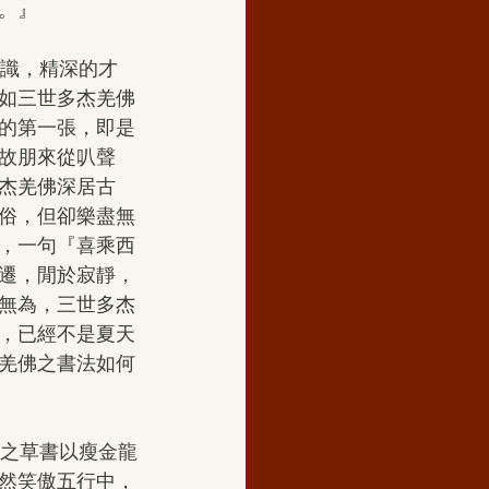
。』
識，精深的才
如三世多杰羌佛
的第一張，即是
故朋來從叭聲
杰羌佛深居古
俗，但卻樂盡無
，一句『喜乘西
遷，閒於寂靜，
無為，三世多杰
，已經不是夏天
羌佛之書法如何
之草書以瘦金龍
然笑傲五行中，