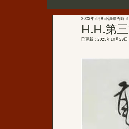
2023年3月9日
讀畢需時 3
第三世多杰羌佛辦公室公告
H.H.
已更新：
2025年10月29日
新聞彙總
YouTube
韻
H.H.三世多杰羌佛的聖蹟佛格
H.H.第三世多杰羌佛西洋畫
伏藏那瑪大師
聖天湖佛教城