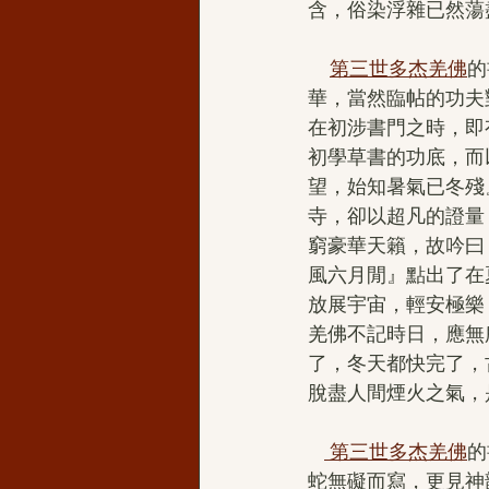
含，俗染浮雜已然蕩
第三世多杰羌佛
的
華，當然臨帖的功夫
在初涉書門之時，即
初學草書的功底，而
望，始知暑氣已冬殘
寺，卻以超凡的證量
窮豪華天籟，故吟曰
風六月閒』點出了在
放展宇宙，輕安極樂
羌佛不記時日，應無
了，冬天都快完了，
脫盡人間煙火之氣，
 第三世多杰羌佛
的
蛇無礙而寫，更見神