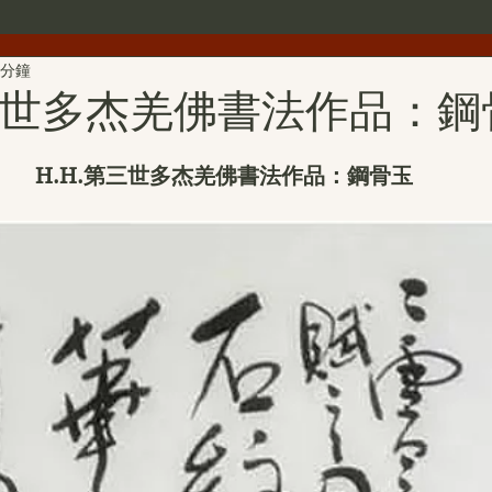
 分鐘
世界佛教總部公告
世界佛教僧尼總會公告
行者簡介
第三世多杰羌佛書法作品：鋼
雕
第三世多杰羌佛文化藝術館
H.H.第三世多杰羌佛詩詞
H.H.第三世多杰羌佛書法作品：鋼骨玉
H.H.第三世多杰羌佛中國畫作品
旺扎上尊
美國舊金山
拉珍聖德
H.H.第三世多杰羌佛書法作品
金巴仁波且
聖蹟寺
南無第三世多杰羌佛經藏總集
撥亂反正維護