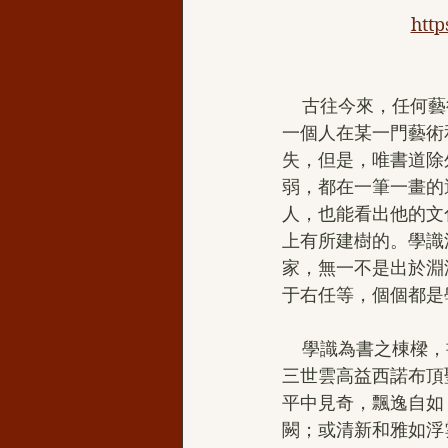
htt
    古往今來，任何藝術或學科及其發明，都反映不了一個人的德品和學識，但書法卻不然。而
一個人在某一門藝術
失，但是，唯書道除
弱，都在一筆一畫的
人，也能看出他的文
上有所建樹的。學識
家，無一不是出於淵
于右任等，個個都是
    學識為書之棟樑，書之基石；德為書之格調，書之神韻，故書法必具雙胞學體。多杰羌佛第
三世雲高益西諾布頂
平中見奇，飄逸自如
闕；或清新和雅如浮