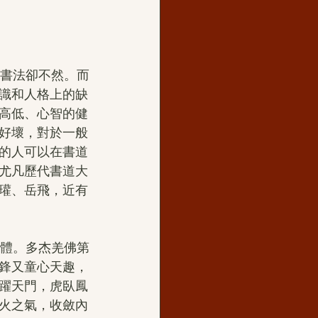
識和人格上的缺
高低、心智的健
好壞，對於一般
的人可以在書道
尤凡歷代書道大
瓘、岳飛，近有
鋒又童心天趣，
躍天門，虎臥鳳
火之氣，收斂內