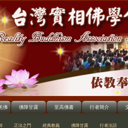
羌佛
佛降甘露
至高佛書
行者簡介
師
正法之門
經典教義
佛降甘露
行者法語