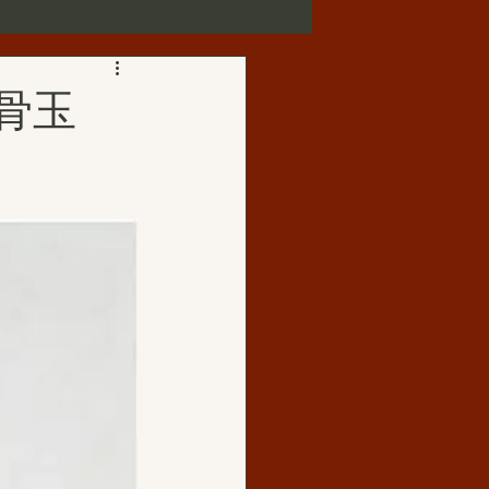
第三世多杰羌佛正法受用
骨玉
歌賦
華藏寺
佛母玉花壽之王
如來正法