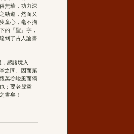
俗無華，功力深
之勁道，然而又
叟童心，毫不拘
下的『聖』字，
達到了古人論書
掌之間。因而第
懷萬谷峻風而獨
也；要老叟童
之書矣！