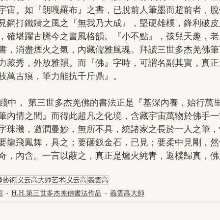
宇宙。如『朗嘎羅布』之書，已脫前人筆墨而超前者，脫
見鋼打鐵鑄之風之『無我乃大成』，堅硬雄樸，鋒利破皮
，確堪躍古騰今之書風格韻。『小不點』，孩兒天趣，老
書，消盡煙火之氣，內藏儒雅風魂。拜讀三世多杰羌佛筆
力藏秀，外放雅韻。而『佛』字時，可謂名副其實，真正
枝萬古痕，筆力能抗千斤鼎』。
筆內情之間』而得此超凡之化境，含藏宇宙萬物於佛手一
字珠璣，遒潤曼妙，無所不具，統諸家之長於一人之筆，
要龍飛鳳舞，具之；要砸釵金石，已見；要柔中見剛，然
奇，內含。一言以蔽之，真正是爐火純青，返樸歸真，佛
師藝術
义云高大师艺术
义云高
義雲高
館
H.H.第三世多杰羌佛書法作品
義雲高大師