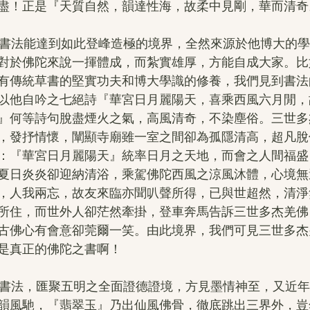
盡！正是『天質自然，韻達性海，故柔中見剛，華而清奇
書法能達到如此登峰造極的境界，全然來源於他博大的學
對於佛陀來說一揮體成，而紮實雄厚，方能自成大家。比
有傳統草書的堅實功夫和博大學識的修養，我們見到書法
以他自吟之七絕詩『華宮日月麗陽天，喜乘西風六月閒，
』何等詩句脫盡煙火之氣，高風清奇，不染塵俗。三世多
，發抒情懷，闡顯寺廟雖一室之間卻為孤隱清高，超凡脫
：『華宮日月麗陽天』統率日月之天地，而會之人間福盛
夏日炎炎卻迎納清浴，乘駕佛陀西風之涼風沐體，心境無
，人我兩忘，故友來臨亦聞叭聲所得，已與世超然，清淨
所住，而世外人卻茫然牽掛，登車奔馬告訴三世多杰羌佛
古佛心有會意卻莞爾一笑。由此境界，我們可見三世多杰
是真正的佛陀之書啊！
書法，匯聚五明之全面證德證境，方見墨情神至，又近年
韻風馳，『翡翠玉』乃出仙風佛骨，徹底跳出三界外，豈