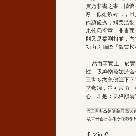
實乃非書之書，情懷
厚，似砸釵碎玉，且
內蘊俊秀，娟美溫愜
束佈局擺章，非書而
則又是柔剛相並，內
功力之頂峰『傲雪松
    然而事實上，於實踐中， 第三世多杰羌佛的書法正是『基深內養，始行萬里，感諸境入
性，吸萬物靈媚於合
三世多杰羌佛筆下字
笑毫端，豈可言喻！
心，即是；要格韻清
第三世多杰羌佛
義雲高大
第三世多杰羌佛文化藝術