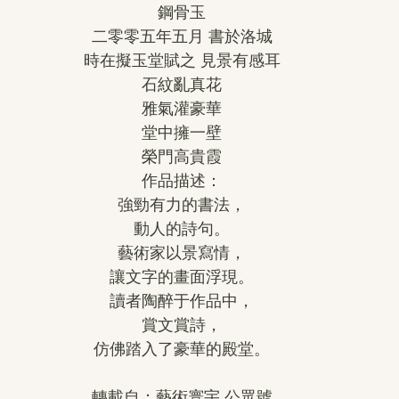
鋼骨玉
二零零五年五月 書於洛城
時在擬玉堂賦之 見景有感耳
石紋亂真花
雅氣灌豪華
堂中擁一壁
榮門高貴霞
作品描述：
強勁有力的書法，
動人的詩句。
藝術家以景寫情，
讓文字的畫面浮現。
讀者陶醉于作品中，
賞文賞詩，
仿佛踏入了豪華的殿堂。
轉載自：藝術寰宇 公眾號