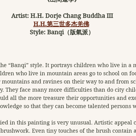
Artist: H.H. Dorje Chang Buddha III
H.H.第三世多杰羌佛
Style: Banqi（版氣派）
 the “Banqi” style. It portrays children who live in a
ildren who live in mountain areas go to school on foo
er mountains and ravines on their way to and from s
ly. They face many more difficulties than do city chil
uld all the more treasure their opportunities and ex
knowledge so that they can become talented persons 
ed in this painting is very unusual. Artistic appeal 
 brushwork. Even tiny touches of the brush contain 