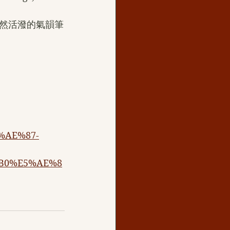
然活潑的氣韻筆
%AE%87-
F%B0%E5%AE%8