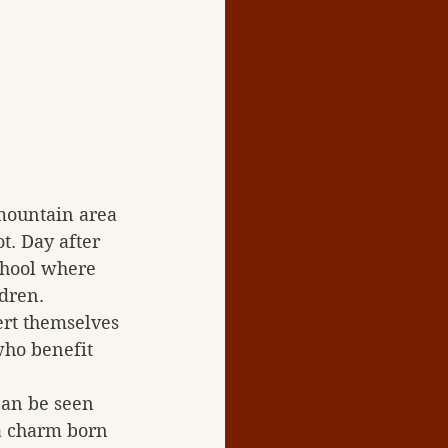
 mountain area 
t. Day after 
chool where 
dren. 
ert themselves 
who benefit 
can be seen 
a charm born 