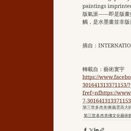
paintings imprinte
版氣派——即是版畫
觸，是水墨畫並非版
摘自：INTERNATION
轉載自：藝術寰宇
https://www.fa
301641313371153/?
fref=nfhttps://
7-301641313371153
第三世多杰羌佛
義雲高大
第三世多杰羌佛文化藝術