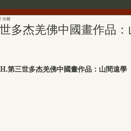
2 分鐘
世界佛教總部公告
世界佛教僧尼總會公告
行者簡介
第三世多杰羌佛中國畫作品
雕
第三世多杰羌佛文化藝術館
H.H.第三世多杰羌佛詩詞
H.H.第三世多杰羌佛中國畫作品
旺扎上尊
美國舊金山
.H.第三世多杰羌佛中國畫作品：山間遠學
拉珍聖德
H.H.第三世多杰羌佛書法作品
金巴仁波且
聖蹟寺
南無第三世多杰羌佛經藏總集
撥亂反正維護