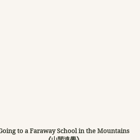
Going to a Faraway School in the Mountains
《山間遠學》