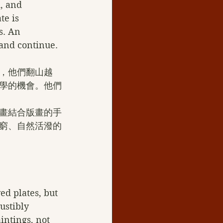
, and 
e is 
s. An 
 and continue.
，他們翻山越
學的機會。他們
畫結合版畫的手
窮、自然活潑的
ed plates, but 
ustibly 
intings, not 