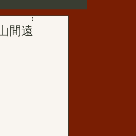
第三世多杰羌佛正法受用
：山間遠
歌賦
華藏寺
佛母玉花壽之王
如來正法