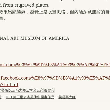
d from engraved plates.
效果出顯墨氣，感覺上是版畫風格，但內涵深藏無窮的自
畫。
AL ART MUSEUM OF AMERICA
cebook.com/%E8%97%9D%E8%A1%93%E5%AF%B0%E5
www.facebook.com/%E8%97%9D%E8%A1%93%E5%A
/?fref=nf
師藝術
义云高大师艺术
义云高
義雲高
館
H.H.第三世多杰羌佛中國畫作品
義雲高大師