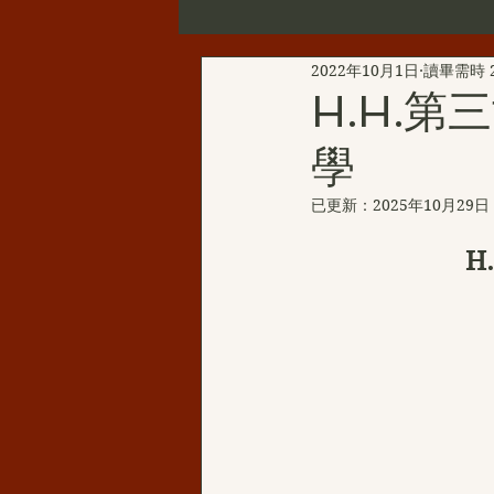
2022年10月1日
讀畢需時 
第三世多杰羌佛辦公室公告
H.H.
學
新聞彙總
YouTube
韻
已更新：
2025年10月29日
H.H.三世多杰羌佛的聖蹟佛格
H
H.H.第三世多杰羌佛西洋畫
伏藏那瑪大師
聖天湖佛教城