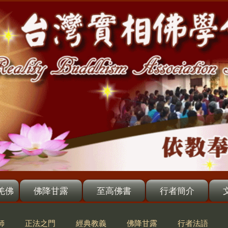
羌佛
佛降甘露
至高佛書
行者簡介
師
正法之門
經典教義
佛降甘露
行者法語