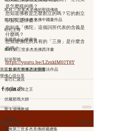
是怎麼樣的嗎？
H.H.三世多杰羌佛的聖蹟佛格
您知道佛教是怎麼創立的嗎？它的創立
H.H.第三世多杰羌佛中國畫作品
宗旨又是什麼？
您知道「佛陀」這個詞所代表的含義是
旺扎上尊
什麼嗎？
美國舊金山華藏寺
您知道佛陀所具有的「三身」是什麼含
義嗎？
H.H.第三世多杰羌佛西洋畫
拉珍聖德
https://youtu.be/LZmklM02T8Y
第三世多杰羌佛正法受用
H.H.第三世多杰羌佛書法作品
學佛心得分享
金巴仁波且
佛母玉花壽之王
伏藏那瑪大師
聖天湖佛教城
聖蹟寺
查看全部
最新文章
南無第三世多杰羌佛經藏總集