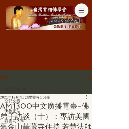
分享
文章
全部文章
2021年12月7日
讀畢需時 1 分鐘
全部文章
AM1300中文廣播電臺-佛
佛教正法
弟子訪談（十）：專訪美國
義雲高大師
舊金山華藏寺住持 若慧法師