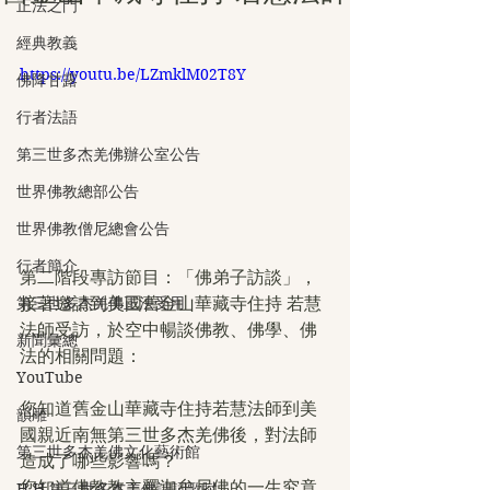
正法之門
經典教義
https://youtu.be/LZmklM02T8Y
佛降甘露
行者法語
第三世多杰羌佛辦公室公告
世界佛教總部公告
世界佛教僧尼總會公告
行者簡介
第二階段專訪節目：「佛弟子訪談」，
接著邀請到美國舊金山華藏寺住持 若慧
第三世多杰羌佛正法受用
法師受訪，於空中暢談佛教、佛學、佛
新聞彙總
法的相關問題：
YouTube
您知道舊金山華藏寺住持若慧法師到美
韻雕
國親近南無第三世多杰羌佛後，對法師
第三世多杰羌佛文化藝術館
造成了哪些影響嗎？ 
您知道佛教教主釋迦牟尼佛的一生究竟
H.H.第三世多杰羌佛詩詞歌賦