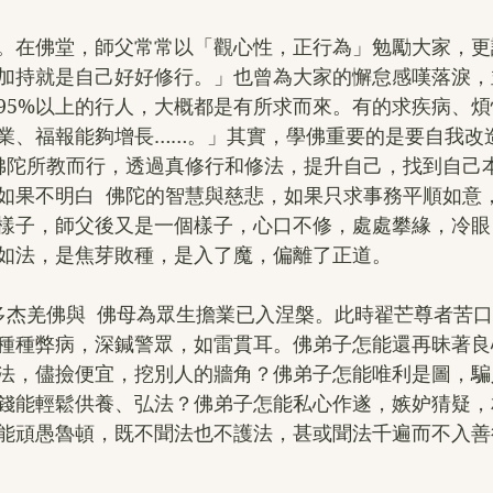
。在佛堂，師父常常以「觀心性，正行為」勉勵大家，更
加持就是自己好好修行。」也曾為大家的懈怠感嘆落淚，
95%以上的行人，大概都是有所求而來。有的求疾病、
業、福報能夠增長……。」其實，學佛重要的是要自我改
 佛陀所教而行，透過真修行和修法，提升自己，找到自己
如果不明白  佛陀的智慧與慈悲，如果只求事務平順如意
樣子，師父後又是一個樣子，心口不修，處處攀緣，冷眼
如法，是焦芽敗種，是入了魔，偏離了正道。
世多杰羌佛與  佛母為眾生擔業已入涅槃。此時翟芒尊者苦
種種弊病，深鍼警眾，如雷貫耳。佛弟子怎能還再昧著良
法，儘撿便宜，挖別人的牆角？佛弟子怎能唯利是圖，騙
錢能輕鬆供養、弘法？佛弟子怎能私心作遂，嫉妒猜疑，
能頑愚魯頓，既不聞法也不護法，甚或聞法千遍而不入善