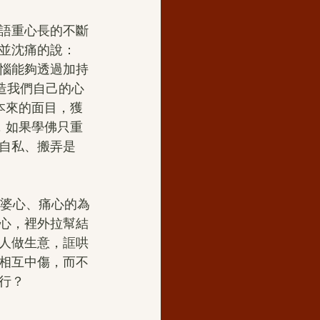
語重心長的不斷
並沈痛的說：
煩惱能夠透過加持
造我們自己的心
本來的面目，獲
，如果學佛只重
自私、搬弄是
口婆心、痛心的為
心，裡外拉幫結
人做生意，誆哄
相互中傷，而不
行？