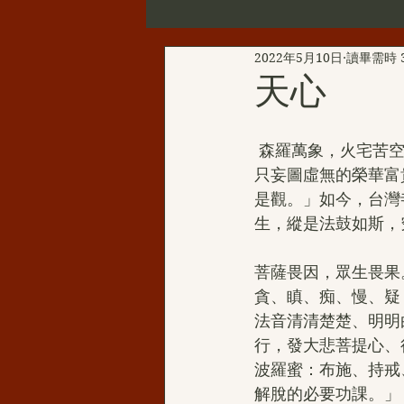
2022年5月10日
讀畢需時 
第三世多杰羌佛辦公室公告
天心
新聞彙總
YouTube
韻
 森羅萬象，火宅苦空，人世福慧日日浅薄；眾生悲苦，火中取栗，不思修行，取巧營私，確
只妄圖虛無的榮華富
是觀。」如今，台灣
H.H.三世多杰羌佛的聖蹟佛格
生，縱是法鼓如斯，
菩薩畏因，眾生畏果
H.H.第三世多杰羌佛西洋畫
貪、瞋、痴、慢、疑
法音清清楚楚、明明
行，發大悲菩提心、
伏藏那瑪大師
聖天湖佛教城
波羅蜜：布施、持戒
解脫的必要功課。」