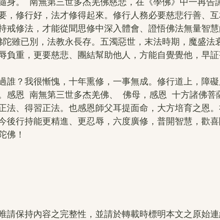
隨身。  南無第三世多杰羌佛慈悲，在《學佛》中一再告
要，修行好，法才修得起來。修行人務必要慈悲行善、互
持戒修法，才能從聞思修中深入體會、證悟佛法無量智慧
 佛陀雖已別，法教永長存。五濁惡世，末法時期，魔盛法
辱負重，更要慈悲、團結幫助他人，方能自覺覺他，早証
過誰？我很慚愧，十年熏修，一事無成。修行道上，障礙
感恩  南無第三世多杰羌佛、  佛母，感恩  十方諸佛
正法、得習正法。也感恩師父耳提面命，大方培育之恩。
今後行持能更精進、更忍辱，六度廣修，普開智慧，歡喜
陀佛！
唯請保持內容之完整性，並請於轉載時標明本文之原始連