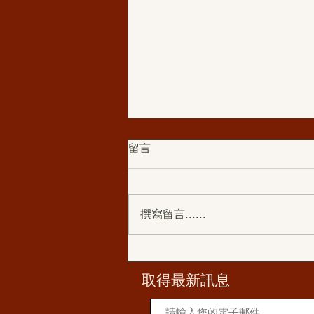
留言
撰寫留言......
學佛分享:從學佛修行到成立佛
堂
​取得最新訊息