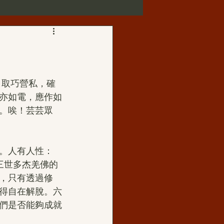
第三世多杰羌佛正法受用
歌賦
亦如電，應作如
。唉！芸芸眾
華藏寺
。人有人性：
佛母玉花壽之王
三世多杰羌佛的
，只有透過修
得自在解脫。六
如來正法
們是否能夠成就