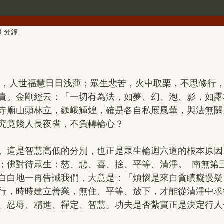
3 分鐘
世界佛教總部公告
世界佛教僧尼總會公告
行者簡介
雕
第三世多杰羌佛文化藝術館
H.H.第三世多杰羌佛詩詞
貴。金剛經云：「一切有為法，如夢、幻、泡、影，如露
寺廟山頭林立，巍峨輝煌，確是各自私展風華，與法無關
H.H.第三世多杰羌佛中國畫作品
旺扎上尊
美國舊金山
究竟幾人長夜省，不負轉輪心？
。這是智慧高低的分別，也正是眾生輪迴六道的根本原因
拉珍聖德
H.H.第三世多杰羌佛書法作品
金巴仁波且
；佛對待眾生：慈、悲、喜、捨、平等、清淨。  南無第
白白地一再告誡我們，大意是：「煩惱是來自貪瞋癡慢疑
行，時時建立善業，無住、平等、放下，才能從清淨中求
聖蹟寺
南無第三世多杰羌佛經藏總集
撥亂反正維護
、忍辱、精進、禪定、智慧。功夫是否紮實正是決定行人