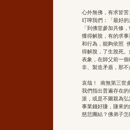
心外無佛，有求皆苦
叮嚀我們：「最好的
「到佛堂參加共修，
獲得解脫，有的求事
和行為，能夠依照 
得解脫，了生脫死。
表象，在師父前一個
非、製造矛盾，那不
哀哉！  南無第三
我們指出普遍存在的
派，或是不圖親為弘
事業錢好賺，賺來的
慈悲團結？佛弟子怎