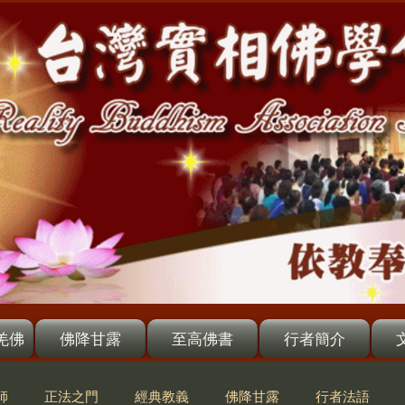
羌佛
佛降甘露
至高佛書
行者簡介
師
正法之門
經典教義
佛降甘露
行者法語