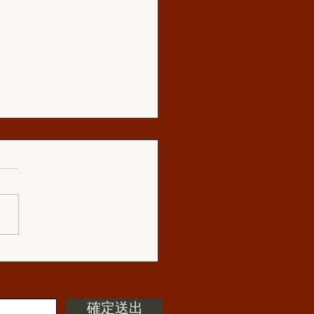
分享:再次恭聞法音《你只
無常，並未實修》之後
確定送出