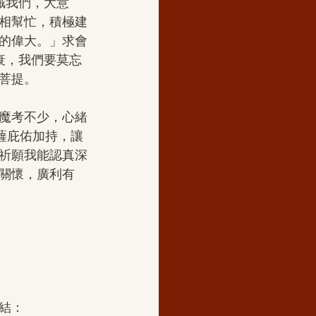
誡我們，大意
相幫忙，積極建
的偉大。」求會
衰，我們要莫忘
菩提。 
魔考不少，心緒
菩薩庇佑加持，讓
祈願我能認真深
關懷，廣利有
結：