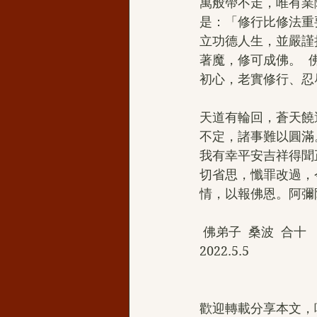
萬般帶不走，唯有業
是：「修行比修法重
立功德人生，並嚴謹
著魔，修可成佛。 
初心，老實修行、忍
天道有輪回，蒼天饒
不定，諸事難以圓滿。
我有幸平安吉祥得聞
切省思，懺罪改過，
情，以報佛恩。阿彌
 佛弟子  桑波  合十
2022.5.5
歡迎轉載分享本文，