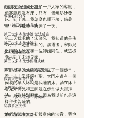
經朋友介紹我分租了一戶人家的客廳，
撥亂反正維護如來正法
但客廳裡沒有床，只有一個氣墊沙發
學佛心得分享
床。到了晚上我怎麼也睡不著，躺著
H.H.第三世多杰羌佛
痛，坐著也痛，折騰了一夜。
第三世多杰羌佛說 世法哲言
第二天我求助了宋師兄，我知道他是佛
第三世多杰羌佛說法
弟子，一定會幫我的。溝通後，宋師兄
邀請我去他家和一位師姐同住，就這樣
多杰羌佛第三世
我來到了宋師兄家。
第三世多杰羌佛藝術成就
第三世多杰羌佛成就與聖蹟
宋師兄家的大廳裡面設立了一個佛堂，
看上去非常莊嚴神聖。大門左邊有一個
觀音大悲加持法會
簡易的單人床就是我睡的床。躺在床上
义云高大师
看見宋師兄和王師姐在佛堂做大禮拜
時，感到特別興奮，因為我以前也是這
第三世多杰羌佛五明成就
樣拜佛菩薩的。
認識多杰羌佛
他們恭聞南無本初報身佛的法音，我也
克萊兒的深夜實堂