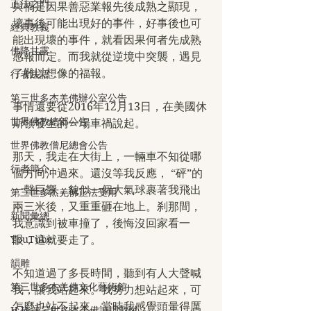
正法之門
與禍是因果善惡業報先後成熟之顯現，
壞事後可能出現好的事件，好事後也可
經典教義
能出現壞的事件，就看因果何者先成熟
佛降甘露
感報而定。而我就從逆境中突襲，遇見
了難以想像的福報。
行者法語
第三世多杰羌佛辦公室公告
事情還要從2016年12月13日，在美國休
世界佛教總部公告
斯頓發生的一場車禍說起。
世界佛教僧尼總會公告
那天，我走在大街上，一輛車不知從哪
行者簡介
個方向沖過來。還沒等我反應， “砰”的
一聲巨響，貌似一個大氣球裹著我飛出
第三世多杰羌佛正法受用
兩三米後，又重重砸在地上。刹那間，
新聞彙總
我意識到被車撞了，後悔沒回家看一
YouTube
眼，這就要走了。
韻雕
不知道過了多長時間，聽到有人大聲喊
第三世多杰羌佛文化藝術館
我，讓我站起來。我努力想站起來，可
怎麼也站不起來。當時我感覺頭暈得厲
H.H.第三世多杰羌佛詩詞歌賦