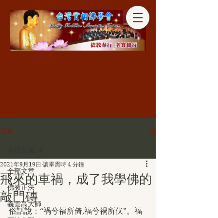
分享
文章
全部文章
2021年9月19日
讀畢需時 4 分鐘
全部文章
飛來的車禍，成了我學佛的
佛教正法
敲門磚
義雲高大師
俗話說：“禍兮福所倚,福兮禍所伏”。福