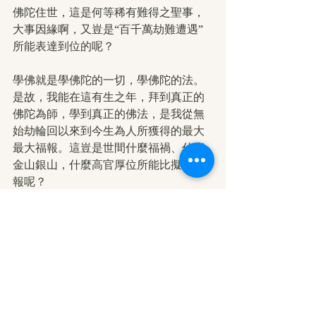
佛陀住世，這是何等稀有難得之聖事，
大事因緣啊，又豈是“百千萬劫難遭遇”
所能表達到位的呢？
學佛就是學佛陀的一切，學佛陀的法。
是故，我能在這有生之年，拜到真正的
佛陀為師，學到真正的佛法，是我從無
始劫輪回以來到今生為人所獲得的最大
最大福報。這豈是世間什麼福禍、什麼
金山銀山，什麼高官厚位所能比擬的福
報呢？
因為，世間一切禍也好，福也罷都是因
緣和合的果報而已，也都是夢幻泡影，
如露亦如電。而唯有學到真正佛法，依
教奉行，解脫輪回束縛，了生脫死，才
是永遠離苦得樂的最大之福。