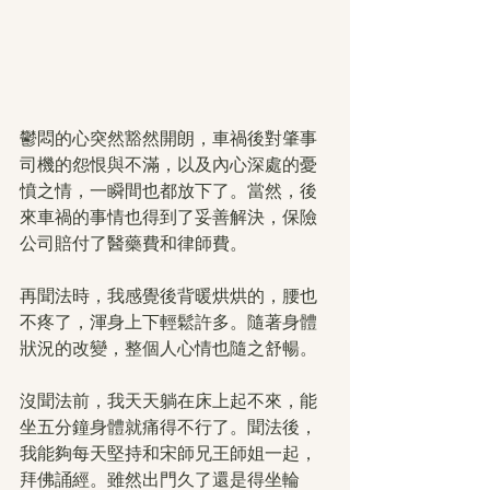
鬱悶的心突然豁然開朗，車禍後對肇事
司機的怨恨與不滿，以及內心深處的憂
憤之情，一瞬間也都放下了。當然，後
來車禍的事情也得到了妥善解決，保險
公司賠付了醫藥費和律師費。
再聞法時，我感覺後背暖烘烘的，腰也
不疼了，渾身上下輕鬆許多。隨著身體
狀況的改變，整個人心情也隨之舒暢。
沒聞法前，我天天躺在床上起不來，能
坐五分鐘身體就痛得不行了。聞法後，
我能夠每天堅持和宋師兄王師姐一起，
拜佛誦經。雖然出門久了還是得坐輪