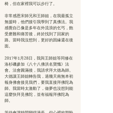
椅，但在家裡我可以步行了。
非常感恩宋師兄和王師姐，在我最孤立
無援時，他們接引我學到了真佛法。我
感覺自己像是多年在外流浪的乞丐，飽
受磨難和痛苦後，終於找到了回家的
路。當時我沒想到，更好的因緣還在後
面。
2017年1月28日，我與王師姐等同修在
洛杉磯參加《八十八佛洪名寶懺》法
會。法會圓滿後，我請求拜大德為師。
大德讓王師姐轉告我，過幾天南無本初
報身佛會接見我們，要我直接拜佛陀為
師。我當時太激動了，做夢也沒想到能
這麼快拜見佛陀，並有福報拜佛陀為
師。
等待會讓時間變得漫長，但心裡的期盼