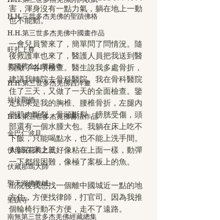
害，渾身沒有一點力氣，躺在地上一動
H.H.三世多杰羌佛的聖蹟佛格
也不能動。
H.H.第三世多杰羌佛中國畫作品
一會兒員警來了，簡單問了問情況。隨
旺扎上尊
後救護車也來了，醫護人員把我送到醫
美國舊金山華藏寺
院做了各項檢查。醫生說我多處骨折，
建議我轉院去骨科醫院。我在骨科醫院
H.H.第三世多杰羌佛西洋畫
住了三天，又做了一天的全面檢查。鑒
拉珍聖德
定結果是我的胸椎、腰椎骨折，左腿內
側肌肉斷裂，骨頭斷裂，膀胱受傷，頭
H.H.第三世多杰羌佛書法作品
部還有一個水腫大包。我躺在床上吃不
金巴仁波且
下飯，只能喝點水，也不能上洗手間。
佛母玉花壽之王
人躺在床上就好像粘在上面一樣，動彈
一下都很困難，像極了案板上的魚。
伏藏那瑪大師
聖天湖佛教城
出院後我想找一個離中國城近一點的地
方住，方便找律師，打官司。因為我推
聖蹟寺
個輪椅行動不方便，走不了遠路。
南無第三世多杰羌佛經藏總集