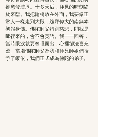
卻愈發濃厚。十多天后，拜見的時刻終
於來臨。我把輪椅放在外面，我要像正
常人一樣走到大殿，跪拜偉大的南無本
初報身佛。佛陀師父特別慈悲，問我是
哪裡來的，會不會英語。我一一回答，
當時眼淚就要奪眶而出，心裡卻法喜充
盈。當場佛陀師父為我和師兄師姐們授
予了皈依，我們正式成為佛陀的弟子。