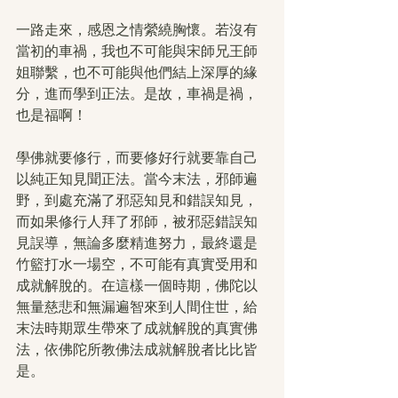
一路走來，感恩之情縈繞胸懷。若沒有
當初的車禍，我也不可能與宋師兄王師
姐聯繫，也不可能與他們結上深厚的緣
分，進而學到正法。是故，車禍是禍，
也是福啊！
學佛就要修行，而要修好行就要靠自己
以純正知見聞正法。當今末法，邪師遍
野，到處充滿了邪惡知見和錯誤知見，
而如果修行人拜了邪師，被邪惡錯誤知
見誤導，無論多麼精進努力，最終還是
竹籃打水一場空，不可能有真實受用和
成就解脫的。在這樣一個時期，佛陀以
無量慈悲和無漏遍智來到人間住世，給
末法時期眾生帶來了成就解脫的真實佛
法，依佛陀所教佛法成就解脫者比比皆
是。