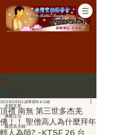
分享
文章
全部文章
2021年8月6日
讀畢需時 4 分鐘
全部文章
頂禮 南無 第三世多杰羌
佛教正法
佛！！ 聖僧高人為什麼拜年
義雲高大師
輕人為師? -KTSF 26 台