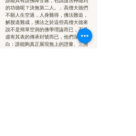
誰能具有請佛降甘露，召請護法神隨到
的功德呢？決無第二人。」高僧大德們
不願人生空過，人身難得，佛法難追，
解脫道難成，佛法之於這些高僧大德來
說不是簡單空洞的佛學理論而已，不是
虛有其表的傳承封號而已，他們深深明
白：誰能夠真正展現無上的證量、三洲
感應、顯密圓通、妙諳五明 的實證功
夫，誰就代表如來正法之所在，所以他
們願意俯首，俯首皈依於原始佛金剛總
持多杰羌佛真身降世- H.H.第三世多杰
羌佛。
資料來源：
http://act.chinatimes.com/market/co
nt...