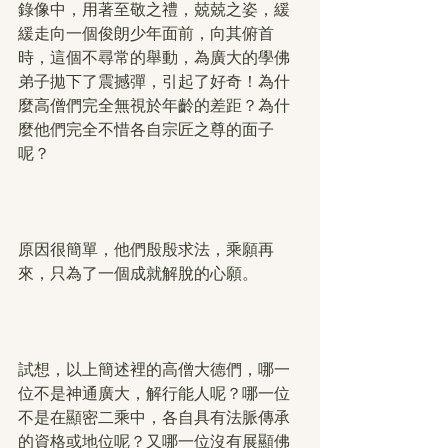
錄像中，用著至敬之禮，兢兢之姿，緩
緩走向一個俊朗少年面前，向其俯首
時，這個不尋常的舉動，為廣大的學佛
弟子拋下了震撼彈，引起了好奇！為什
麼高僧們完全無視於年齡的差距？為什
麼他們完全不惜各自宗匠之尊的面子
呢？
原因很簡單，他們殷殷求法，乘願再
來，只為了一個成就解脫的心願。
試想，以上簡述裡的高僧大德們，哪一
位不是神通廣大，解行能人呢？哪一位
不是在顯密二乘中，各自具有法脈傳承
的資格或地位呢？又哪一位沒有展顯佛