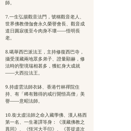
師。
7.一生弘揚觀音法門，號稱觀音老人、
世界佛教僧伽會永久榮譽會長、觀音成
道日圓寂後至今肉身不壞——悟明長
老。
8.噶舉西巴派法王，主持修復西巴寺，
攝受漢藏兩地眾多弟子、證量顯赫，修
法時的聖境瑞相甚多，獲虹身大成就
——大西拉法王。
9.持虛雲法師衣缽、香港竹林禪院住
持、有「稀有難得的戒行開悟高僧」美
譽——意昭法師。
10.銜太虛法師之命入藏學佛、漢人格西
第一名、一生著譯等身：《漢藏佛教之
異同》、《恆河大手印》、《菩提道次