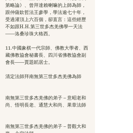
第略論》、曾拜達賴喇嘛的上師為師，
跟仲薩欽哲法王參學，學法逾七十年，
受過灌頂上六百個，卻直言：這些經歷
不如跟H.H.第三世多杰羌佛學一天法
——洛桑珍珠大格西。
11.中國象棋一代宗師、佛教大學者、西
藏佛教協會秘書長、四川省佛教協會副
會長——賈題韜居士。
清定法師拜南無第三世多杰羌佛為師
南無第三世多杰羌佛的弟子 – 意昭老和
尚、悟明長老、通慧大和尚、果章法師
南無第三世多杰羌佛的弟子 – 普觀大和