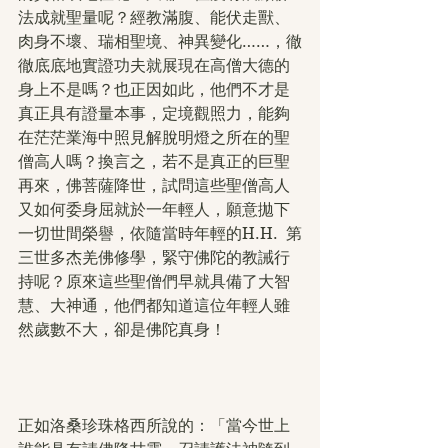
法成就聖量呢？經教滿腹、能伏走獸、
肉身不壞、瑞相聖境、神異變化……，徹
徹底底地實證功夫就展現在高僧大德的
身上不是嗎？也正因如此，他們不才是
真正具有證量本事，定境觀照力，能夠
在茫茫業海中照見解脫明燈之所在的聖
僧高人嗎？換言之，若不是真正的巨聖
再來，佛菩薩降世，試問這些聖僧高人
又如何委身屈就於一年輕人，願意拋下
一切世間榮譽，依隨當時年輕的H.H.  第
三世多杰羌佛修學，緊守佛陀的教誡行
持呢？原來這些聖僧們早就具備了大智
慧、大神通，他們都知道這位年輕人雖
然歲數不大，卻是佛陀真身！
正如洛桑珍珠格西所說的：「當今世上