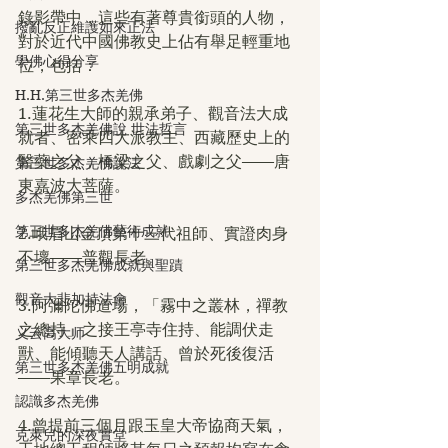
錄影帶中，這些有著尊貴銜頭的人物，
撥亂反正維護如來正法
對於近代中國佛教史上佔有舉足輕重地
學佛心得分享
位，包括：
H.H.第三世多杰羌佛
1.蓮花生大師的親承弟子、觀音法大成
第三世多杰羌佛說 世法哲言
就者、密乘四大派教主、西藏歷史上的
醫藥之父，橋梁之父、戲劇之父——唐
第三世多杰羌佛說法
東嘉波大菩薩。
多杰羌佛第三世
第三世多杰羌佛藝術成就
2.峨眉山金頂第十三代祖師、實證肉身
不壞——普觀長老。
第三世多杰羌佛成就與聖蹟
觀音大悲加持法會
3.阿彌陀佛道場，「霧中之叢林，禪教
之總持」之接王亭寺住持、能調伏走
义云高大师
獸、能傾聽天人講話、曾於死後復活
第三世多杰羌佛五明成就
——果章長老。
認識多杰羌佛
4.曾提前三個月跟玉皇大帝協商天氣，
克萊兒的深夜實堂