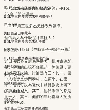
聖僧高人為什麼拜年輕人為師?  -KTSF 
H.H.三世多杰羌佛的聖蹟佛格
26 台「與濼漫談」
H.H.第三世多杰羌佛中國畫作品
旺扎上尊
「H.H.第三世多杰羌佛系列報導」
美國舊金山華藏寺
聖僧高人為什麼禮拜年輕人？
H.H.第三世多杰羌佛西洋畫
2017年6月8日【中時電子報綜合報導】
拉珍聖德
H.H.第三世多杰羌佛書法作品
近日佛教各界廣為傳播著一批珍貴錄影
金巴仁波且
帶。視頻的出現不僅颳起一陣旋風，更
點燃廣泛討論。討論點有三：其一、箇
佛母玉花壽之王
中人物皆是佛門泰斗，在顯乘、在密
伏藏那瑪大師
乘，他們可說為近代中國佛教史上留下
了重要的扉頁。其二、他們皈依的都是
聖天湖佛教城
同一人。其三、他們的年紀都遠大於所
聖蹟寺
皈依的對象。
南無第三世多杰羌佛經藏總集