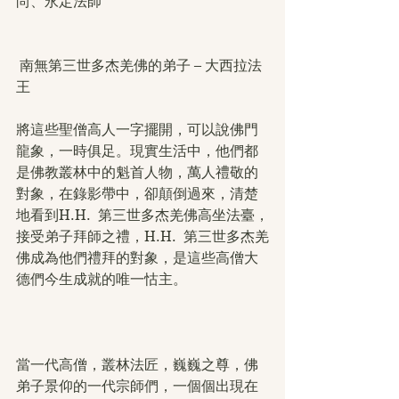
尚、永定法師
 南無第三世多杰羌佛的弟子 – 大西拉法
王
將這些聖僧高人一字擺開，可以說佛門
龍象，一時俱足。現實生活中，他們都
是佛教叢林中的魁首人物，萬人禮敬的
對象，在錄影帶中，卻顛倒過來，清楚
地看到H.H.  第三世多杰羌佛高坐法臺，
接受弟子拜師之禮，H.H.  第三世多杰羌
佛成為他們禮拜的對象，是這些高僧大
德們今生成就的唯一怙主。
當一代高僧，叢林法匠，巍巍之尊，佛
弟子景仰的一代宗師們，一個個出現在