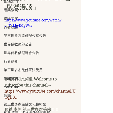
正法之門
「與濼漫談」
經典教義
佛降甘露
https://www.youtube.com/watch?
v=T4kJg4MgWts
行者法語
第三世多杰羌佛辦公室公告
世界佛教總部公告
世界佛教僧尼總會公告
行者簡介
第三世多杰羌佛正法受用
新聞彙總
歡迎訂閱此頻道 Welcome to 
subscribe this channel～
YouTube
https://www.youtube.com/channel/U
韻雕
CqD8...
第三世多杰羌佛文化藝術館
頂禮 南無 第三世多杰羌佛！！
H.H.第三世多杰羌佛詩詞歌賦