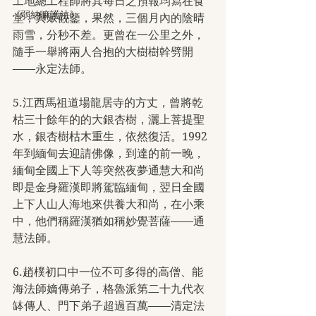
工地總工程師將其每日之預報均寫在食
《弱納嘛護法》
堂，與眾觀鑒，果然，三個月內的陰晴
雨雪，分秒不差。更曾在一公里之外，
隨手一舉將兩人合抱的大樹樹幹劈開
——永定法師。
5.江西馬祖道場龍居寺的方丈，曾將乾
枯三十餘年的的大銀杏樹，灑上菩提聖
水，銀杏樹枯木重生，依然復活。1992
年到緬甸去迎請佛像，到達的前一晚，
緬甸全國上下人等突然夜夢通慧大和尚
即是金身羅漢即將駕臨緬甸，翌日全國
上下人山人海地來供養大和尚，在小乘
中，他們稱羅漢猶如稱妙覺菩薩——通
慧法師。
6.趙樸初口中一位不可多得的高僧、能
海法師嫡傳弟子，格魯派第二十九代衣
缽傳人、門下弟子超過百萬——清定法