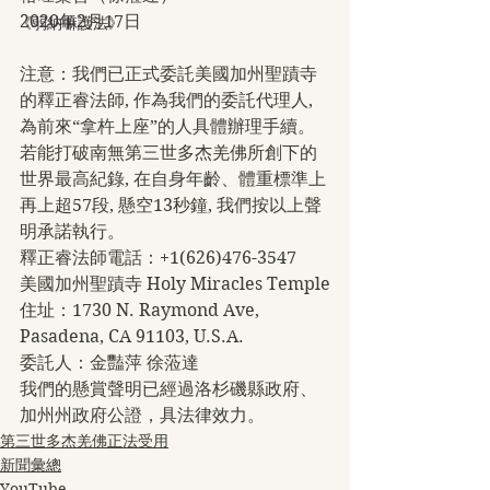
2020年2月17日
《弱納嘛護法》
注意：我們已正式委託美國加州聖蹟寺
的釋正睿法師, 作為我們的委託代理人, 
為前來“拿杵上座”的人具體辦理手續。
若能打破南無第三世多杰羌佛所創下的
世界最高紀錄, 在自身年齡、體重標準上
再上超57段, 懸空13秒鐘, 我們按以上聲
明承諾執行。
釋正睿法師電話：+1(626)476-3547
美國加州聖蹟寺 Holy Miracles Temple
住址：1730 N. Raymond Ave, 
Pasadena, CA 91103, U.S.A.
委託人：金豔萍 徐蒞​​​​達
我們的懸賞聲明已經過洛杉磯縣政府、
加州州政府公證，具法律效力。
第三世多杰羌佛正法受用
新聞彙總
YouTube