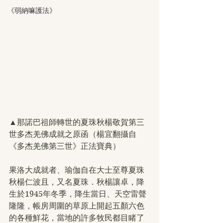
《弱納嘛護法》
▲那諾巴祖師轉世的夏珠秋楊敬賀第三
世多杰羌佛成就之原函（楊宜翻攝自
《多杰羌佛第三世》正法寶典）
果洛大成就者、瑜伽自在大士至尊夏珠
秋楊仁波且，又名夏珠．秋楊讓卓，降
生於1945年冬季，降生當日、天空雷聲
隆隆，帳房周圍的草原上開起五顏六色
的各種鮮花，當地的許多牧民都目睹了