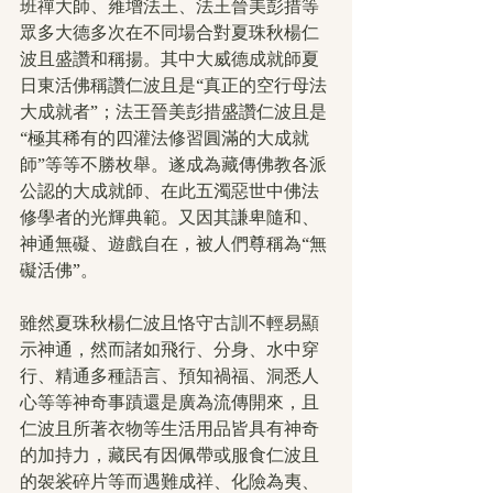
班禪大師、雍增法王、法王晉美彭措等
眾多大德多次在不同場合對夏珠秋楊仁
波且盛讚和稱揚。其中大威德成就師夏
日東活佛稱讚仁波且是“真正的空行母法
大成就者”；法王晉美彭措盛讚仁波且是
“極其稀有的四灌法修習圓滿的大成就
師”等等不勝枚舉。遂成為藏傳佛教各派
公認的大成就師、在此五濁惡世中佛法
修學者的光輝典範。又因其謙卑隨和、
神通無礙、遊戲自在，被人們尊稱為“無
礙活佛”。
雖然夏珠秋楊仁波且恪守古訓不輕易顯
示神通，然而諸如飛行、分身、水中穿
行、精通多種語言、預知禍福、洞悉人
心等等神奇事蹟還是廣為流傳開來，且
仁波且所著衣物等生活用品皆具有神奇
的加持力，藏民有因佩帶或服食仁波且
的袈裟碎片等而遇難成祥、化險為夷、