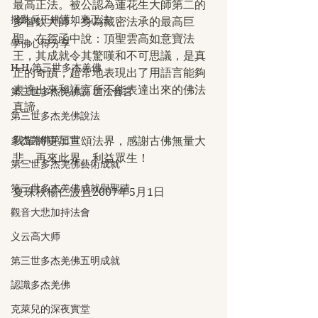
最高正法。被公認為蓮花生大師第二的
撥亂反正維護如來正法
多智欽大師，身為藏密法承的最高巨
聖，在賀函中說：頂聖雲高如意寶法
學佛心得分享
王，其成就令其驚嘆和不可思議，是真
H.H.第三世多杰羌佛
正的奇蹟，超常地表現出了用語言能夠
表達出來和語言所不能表達出來的佛法
第三世多杰羌佛說 世法哲言
真諦。
第三世多杰羌佛說法
多杰羌佛第三世
我輩將更加宣頌法界，感謝古佛無量大
悲，再來此界，利益眾生！
第三世多杰羌佛藝術成就
第三世多杰羌佛成就與聖蹟
夏珠秋楊仁波且2007年5月1日
觀音大悲加持法會
义云高大师
第三世多杰羌佛五明成就
認識多杰羌佛
克萊兒的深夜實堂