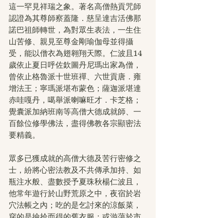
這一罕見祥瑞之象。著名高僧熱貢咒師
認證為其尊師察蓋隆．慈呈達吉活佛那
諾巴祖師轉世，為對眾生表法，一生住
山苦修、親見至尊金剛瑜伽母並得攝
受，能以僧衣為翅翱翔天際。仁波且14
歲依止夏日呼佐欽圖丹尼瑪出家為僧，
曾依止格魯派十世班禪、六世貢唐．雍
增法王；寧瑪派堪布蒙色；薩迦派堪達
赤哇嘎丹，噶舉派喇嘛旺才．卡芝格；
覺囊派加納班南等高僧大德成就師、一
百餘位修學佛法，盡得佛教各宗顯密法
要精義。
眾多已獲成就的高僧大德及苦行密修之
士，紛將心密法教及不共傳承加持、如
瓶注水般、盡數授予夏珠秋楊仁波且，
他常年遊行於山野荒原之中，夜宿於岩
穴法帳之內；吃的是乞討來的涼飯菜，
穿的是撿拾而得的舊衣服；或游蕩於市