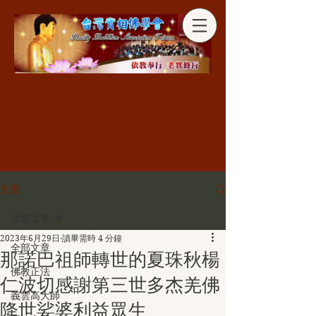
分享
文章
全部文章
2023年6月29日
讀畢需時 4 分鐘
全部文章
那諾巴祖師轉世的夏珠秋楊
佛教正法
仁波切感謝第三世多杰羌佛
義雲高大師
降世娑婆利益眾生