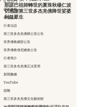
正法之門
那諾巴祖師轉世的夏珠秋楊仁波
經典教義
切感謝第三世多杰羌佛降世娑婆
利益眾生
佛降甘露
行者法語
第三世多杰羌佛辦公室公告
世界佛教總部公告
世界佛教僧尼總會公告
行者簡介
第三世多杰羌佛正法受用
新聞彙總
YouTube
韻雕
第三世多杰羌佛文化藝術館
▲那諾巴祖師轉世的夏珠秋楊讚歎南無
H.H.第三世多杰羌佛詩詞歌賦