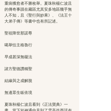
重病獲愈者不勝枚舉。夏珠秋楊仁波且
的傳奇事蹟在藏區尤其安多地區幾乎無
人不知，且《聖行與妙果》、《法王十
大弟子傳》等書中也有所記述。
聖祖降世那諾尊
噶舉怙主格魯行
早成甚深無礙法
諸方聖德讚稱聖
結緣與之成解脫
無邊眾生皈依境
夏珠秋楊仁波且看到《正法寶典》一
書，當下於神通中見到了雲高益西諾布