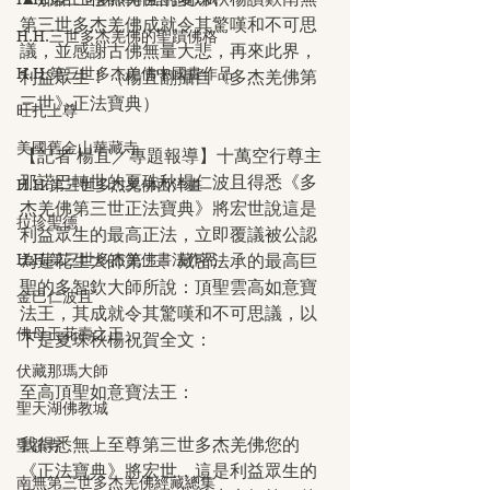
第三世多杰羌佛成就令其驚嘆和不可思
H.H.三世多杰羌佛的聖蹟佛格
議，並感謝古佛無量大悲，再來此界，
H.H.第三世多杰羌佛中國畫作品
利益眾生！（楊宜翻攝自《多杰羌佛第
三世》正法寶典）
旺扎上尊
美國舊金山華藏寺
【記者 楊宜／專題報導】十萬空行尊主
那諾巴轉世的夏珠秋楊仁波且得悉《多
H.H.第三世多杰羌佛西洋畫
杰羌佛第三世正法寶典》將宏世說這是
拉珍聖德
利益眾生的最高正法，立即覆議被公認
H.H.第三世多杰羌佛書法作品
為蓮花生大師第二、藏密法承的最高巨
聖的多智欽大師所說：頂聖雲高如意寶
金巴仁波且
法王，其成就令其驚嘆和不可思議，以
佛母玉花壽之王
下是夏珠秋楊祝賀全文：
伏藏那瑪大師
至高頂聖如意寶法王：
聖天湖佛教城
我得悉無上至尊第三世多杰羌佛您的
聖蹟寺
《正法寶典》將宏世，這是利益眾生的
南無第三世多杰羌佛經藏總集