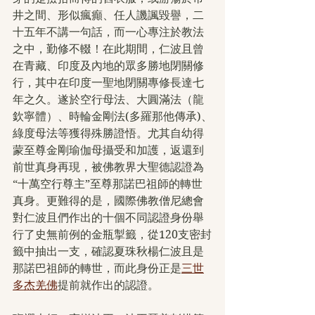
井之間、形似瘋癲、任人譏諷毀譽，二
十五年不講一句話，而一心專注於教法
之中，勤修不輟！在此期間，仁波且曾
在青藏、印度及內地的眾多勝地閉關修
行，其中在印度一聖地閉關專修長達七
年之久。遂於空行母法、大圓滿法（龍
欽寧體）、時輪金剛法(多羅那他傳承)、
綠度母法等獲得殊勝證悟。尤其自幼得
蒙至尊金剛瑜伽母攝受和加護，返還到
前世真身再現，被佛教界大聖德認證為
“十萬空行尊主”至尊那諾巴祖師的轉世
真身。更難得的是，國際佛教僧尼總會
對仁波且們作出的十個不同認證身份舉
行了史無前例的金瓶掣籤，從120支密封
籤中抽出一支，確認夏珠秋楊仁波且是
那諾巴祖師的轉世，而此身份正是
三世
多杰羌佛
提前就作出的認證。