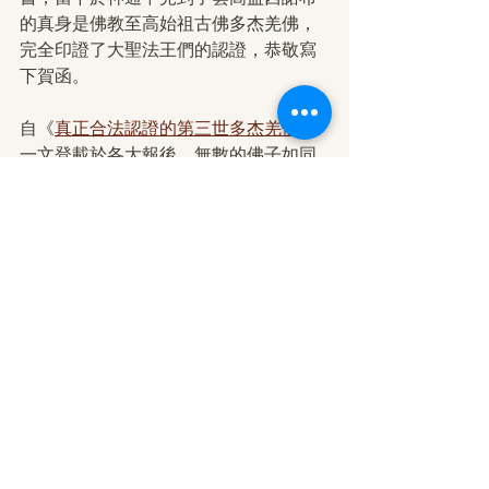
的真身是佛教至高始祖古佛多杰羌佛，
完全印證了大聖法王們的認證，恭敬寫
下賀函。
自《
真正合法認證的第三世多杰羌佛
》
一文登載於各大報後，無數的佛子如同
久旱逢甘霖，將紛紛蜂擁而至，尋求探
訪真正的如來正法，波旬之子孫一同往
常，趁機祭出一連串打壓、抹黑、製
謠、誹謗…的妖魔手段，邪妖之徒冒名
夏珠秋楊仁波切否認為第三世多杰羌佛
寫過祝賀，卻殊不知夏珠秋楊仁波切再
次接受寶書《多杰羌佛第三世》以實際
行動來證明了對羌佛之偉大與讚嘆，有
錄影為證
https://youtu.be/CEtRS2Cpg3g
可上搜吉頻道觀看影片『確識佛陀系列