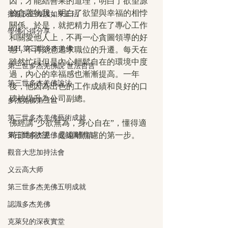
因，才能結善果的道理，明白了欲望源
於貪著執我，明白了欲望與幸福的相悖
撥亂反正維護如來正法
關係。於是，就把精力用在了專心工作
學佛心得分享
和關愛他人上，不再一心貪圖領導的好
H.H.第三世多杰羌佛
感，不再刻意追求職位的升遷。每天在
雖然忙碌但是內心輕鬆自在的環境中度
第三世多杰羌佛說 世法哲言
過，內心的幸福感也漸漸提高。一年
第三世多杰羌佛說法
後，他因為出色的工作成績和良好的口
碑被提升為公司副總。
多杰羌佛第三世
第三世多杰羌佛藝術成就
佛經講“少欲無為，身心自在”，懂得適
第三世多杰羌佛成就與聖蹟
時節制欲望，是遠離焦慮的第一步。
觀音大悲加持法會
义云高大师
第三世多杰羌佛五明成就
認識多杰羌佛
克萊兒的深夜實堂