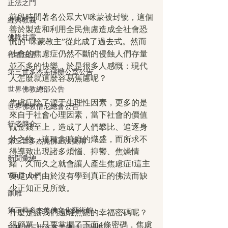
正法之門
前段時間著名公眾大V咪蒙被封號，這個
經典教義
善於製造和利用全民焦慮造成全社會恐
佛降甘露
慌的“咪蒙教主”從此成了過去式。然而
社會的焦慮症仍然不斷的侵蝕人們存量
行者法語
並不多的快樂，於是很多人感慨：現代
第三世多杰羌佛辦公室公告
人怎麼就這麼容易焦慮呢？
世界佛教總部公告
焦慮症除了源于生理性因素，更多的是
世界佛教僧尼總會公告
來自于社會心理因素，當下社會的價值
行者簡介
觀金錢至上，造成了人們攀比、追逐身
外之物，這種貪嗔癡的熾盛，而所求不
第三世多杰羌佛正法受用
得導致出現諸多煩惱、抑鬱、焦燥情
新聞彙總
緒，久而久之就會讓人產生焦慮症!這主
YouTube
要是人們由於沒有學到真正的佛法而缺
少正知正見所致。
韻雕
第三世多杰羌佛文化藝術館
什麼是讓我們遠離焦慮的幸福密碼呢？
很簡單！只要掌握了下面4條密碼，焦慮
H.H.第三世多杰羌佛詩詞歌賦