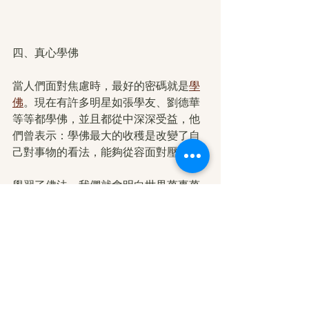
四、真心學佛
當人們面對焦慮時，最好的密碼就是
學
佛
。現在有許多明星如張學友、劉德華
等等都學佛，並且都從中深深受益，他
們曾表示：學佛最大的收穫是改變了自
己對事物的看法，能夠從容面對壓力。
學習了佛法，我們就會明白世界萬事萬
法都是無常！正如張學友的上師南無本
初報身佛講法：“有情決定死，無情決定
滅”，這就是無常的規律！佛陀在《極聖
解脫大手印》中講法：“……仔細體驗我
現住的世界本就是一場夢，一切都是無
常不實的夢幻……”