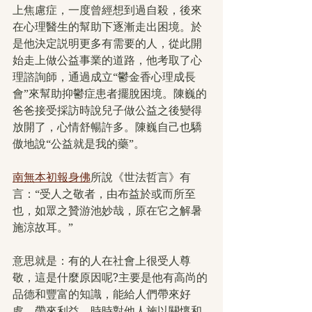
上焦慮症，一度曾經想到過自殺，後來
在心理醫生的幫助下逐漸走出困境。於
是他決定説明更多有需要的人，從此開
始走上做公益事業的道路，他考取了心
理諮詢師，通過成立“鬱金香心理成長
會”來幫助抑鬱症患者擺脫困境。陳巍的
爸爸接受採訪時說兒子做公益之後變得
放開了，心情舒暢許多。陳巍自己也驕
傲地說“公益就是我的藥”。
南無本初報身佛
所說《世法哲言》有
言：“受人之敬者，由布益於或而所至
也，如眾之贊游池妙哉，原在它之解暑
施涼故耳。”
意思就是：有的人在社會上很受人尊
敬，這是什麼原因呢?主要是他有高尚的
品德和豐富的知識，能給人們帶來好
處、帶來利益，時時對他人施以關懷和