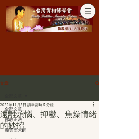
分享
文章
全部文章
2022年11月3日
讀畢需時 5 分鐘
全部文章
遠離煩惱、抑鬱、焦燥情緒
佛教正法
的妙招
義雲高大師