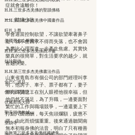
症就會遠離你！
H.H.三世多杰羌佛的聖蹟佛格
一、隨緣少欲
H.H.第三世多杰羌佛中國畫作品
旺扎上尊
學會適當控制欲望，不讓欲望牽著鼻子
美國舊金山華藏寺
走，就不會因求不得而失落，也不會因
為攀比心理而進一步產生焦慮。其實快
H.H.第三世多杰羌佛西洋畫
樂真的很簡單，對生活要求的越少，就
拉珍聖德
會越快樂。
H.H.第三世多杰羌佛書法作品
山東省青島市有個公司的部門經理叫李
金巴仁波且
明，他房子、車子、票子都有了，妻子
佛母玉花壽之王
漂亮而賢慧，在別人眼裡他很幸福，但
他仍然不滿足，為了升職，一邊要面對
伏藏那瑪大師
繁忙的工作與職場競爭，一邊還要上下
聖天湖佛教城
打點八面應酬，每天焦頭爛額，疲憊不
堪，由此而煩惱重重。後來通過聽聞南
聖蹟寺
無本初報身佛的法音，明白了只有種善
南無第三世多杰羌佛經藏總集