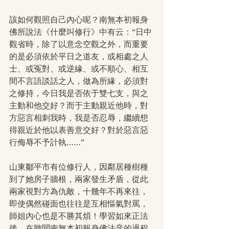
該如何觀照自己內心呢？南無本初報身
佛所說法《什麼叫修行》中有云：“日中
觀省時，除了以意念空觀之外，而重要
的是必須依於平日之道友，或相處之人
士、或冤對、或逆緣、或不順心、相互
間不言語談話之人，做為所緣，必須對
之修持，今日我是否依于雙七支，與之
主動和他交好？而于主動親近他時，對
方惡言相刺我時，我是否忍辱，繼續想
得親近於他以表善意交好？對於惡言惡
行侮辱不予計執……”
山東鄒平市有位修行人，因鄰居種樹種
到了她房子牆根，兩家發生矛盾，從此
兩家視對方為仇敵，十幾年不再來往，
即使偶然碰面也往往是互相慪氣對罵，
師姐內心也是不勝其煩！學習如來正法
後，在聽聞南無本初報身佛法音的過程