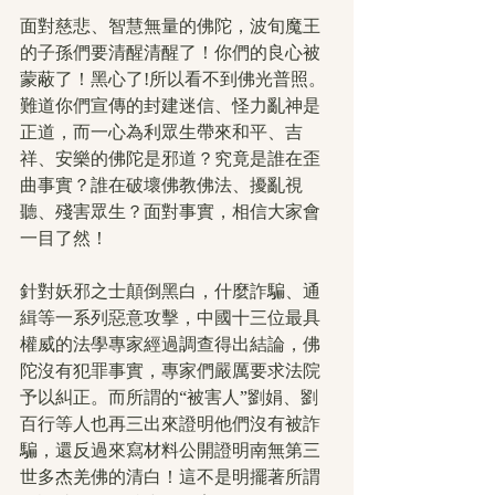
面對慈悲、智慧無量的佛陀，波旬魔王
的子孫們要清醒清醒了！你們的良心被
蒙蔽了！黑心了!所以看不到佛光普照。
難道你們宣傳的封建迷信、怪力亂神是
正道，而一心為利眾生帶來和平、吉
祥、安樂的佛陀是邪道？究竟是誰在歪
曲事實？誰在破壞佛教佛法、擾亂視
聽、殘害眾生？面對事實，相信大家會
一目了然！
針對妖邪之士顛倒黑白，什麼詐騙、通
緝等一系列惡意攻擊，中國十三位最具
權威的法學專家經過調查得出結論，佛
陀沒有犯罪事實，專家們嚴厲要求法院
予以糾正。而所謂的“被害人”劉娟、劉
百行等人也再三出來證明他們沒有被詐
騙，還反過來寫材料公開證明南無第三
世多杰羌佛的清白！這不是明擺著所謂