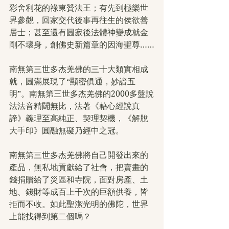
彩舍利花的祿東贊法王；有先到極樂世
界參觀，回家交代後事再往生的侯欲善
居士；甚至還有圓寂後法體神變成就金
剛不壞身，創佛史新篇章的因海聖尊……
南無第三世多杰羌佛的三十大類實相成
就，圓滿展現了“顯密俱通，妙諳五
明”。南無第三世多杰羌佛的2000多盤說
法法音精闢無比，法著《藉心經說真
諦》義理至高純正、契理契機，《解脫
大手印》圓融無礙乃經中之冠。
南無第三世多杰羌佛將自己開發出來的
產品，無私地貢獻給了社會，把賣畫的
錢捐贈給了災區和寺院，面對房產、土
地、錢財等成百上千次的巨額供養，皆
拒而不收。如此聖潔光明的佛陀，世界
上能找得到第二個嗎？