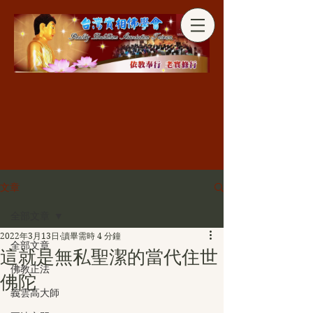
分享
文章
全部文章
2022年3月13日
讀畢需時 4 分鐘
全部文章
這就是無私聖潔的當代住世
佛教正法
佛陀
義雲高大師