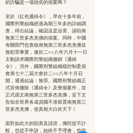
的詐騙是一場拙劣的假案嗎？
至於《紅色通緝令》，早在十多年前，
國際刑警組織經過為期三年多的詳細調
查，得出結論，確認這是迫害、誣陷南
無第三世多杰羌佛的假案。同時，中國
有關部門也查核南無第三世多杰羌佛並
無犯罪事實，遂於二○○八年六月十一日
主動請求國際刑警組織撤銷《通緝
令》。另外，國際刑警組織檔控制委員
會第七十二屆大會於二○○八年十月召
開，通過結論：無罪。國際刑警組織正
式宣佈撤除《通緝令》及整個案件，並
正式函文南無第三世多杰羌佛，並下文
告知全世界各成員國不准留置南無第三
世多杰羌佛，使真相大白於天下！
面對如此大的陷害及誹謗，佛陀從不計
較，也從不申訴，始終不予理會，也從