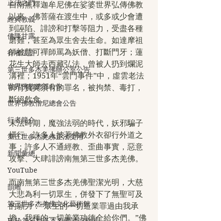
正法之門
自南無釋迦牟尼佛在娑婆世界弘傳佛教
以來，佛菩薩在渡生中，或多或少會遭
經典教義
到誣陷、誹謗和打擊等阻力，受盡各種
佛降甘露
磨難，甚至為眾生舍去生命。如達摩祖
師被慧可禪師罵為妖僧、打斷門牙；蓮
行者法語
花生大師去西藏弘法，曾被人扔到爛泥
第三世多杰羌佛辦公室公告
溝裡；1951年“雲門事件”中，虛雲老法
世界佛教總部公告
師背負莫須有的罪名，被拘禁、毒打，
斷絕飲食。
世界佛教僧尼總會公告
行者簡介
末法時期，魔強法弱的時代，妖邪騙子
橫行，許多人披著佛教外衣卻行外道之
第三世多杰羌佛正法受用
事；許多人不通經教、歪曲事實，惡意
新聞彙總
攻擊、大肆誹謗南無第三世多杰羌佛。
YouTube
而南無第三世多杰羌佛聖潔光明，大慈
韻雕
大悲為利一切眾生，併發下了無聖可及
第三世多杰羌佛文化藝術館
的願力：“眾生的一切造業罪過由我承
擔，我種的一切善業功德全給你們。”佛
H.H.第三世多杰羌佛詩詞歌賦