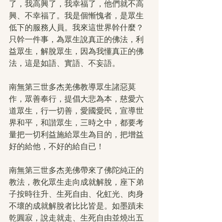
了，我高興了，我幸福了，他們就不高
興、不幸福了。我是個慚愧者，是眾生
低下的服務人員。我來這世界幹什麼？
只幹一件事，為眾生說真正的佛法，利
益眾生，解脫眾生，因為我懂真正的佛
法，這是如語、實語、不妄語。
南無第三世多杰羌佛教導眾生諸惡莫
作，眾善奉行，提倡大悲為本，慈愛六
道眾生，行一切善，愛國愛民，宣導世
界和平，和諧眾生，三時之中，都要考
量把一切利益施給眾生為目的，把增益
好的給他，不好的給自已！
南無第三世多杰羌佛帶來了佛陀純正的
教法，教化眾生走向成就解脫，座下弟
子按時往升、生死自由、化虹光、肉身
不壞的成就解脫者比比皆是。如墨蹟未
乾圓寂，說走就走、生死自由並燒出五