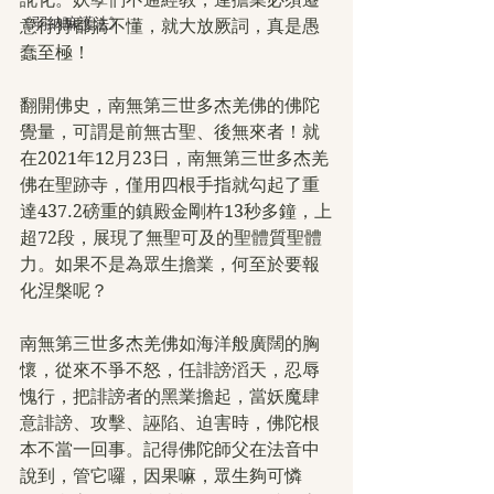
《弱納嘛護法》
意行持都搞不懂，就大放厥詞，真是愚
蠢至極！
翻開佛史，南無第三世多杰羌佛的佛陀
覺量，可謂是前無古聖、後無來者！就
在2021年12月23日，南無第三世多杰羌
佛在聖跡寺，僅用四根手指就勾起了重
達437.2磅重的鎮殿金剛杵13秒多鐘，上
超72段，展現了無聖可及的聖體質聖體
力。如果不是為眾生擔業，何至於要報
化涅槃呢？
南無第三世多杰羌佛如海洋般廣闊的胸
懷，從來不爭不怒，任誹謗滔天，忍辱
愧行，把誹謗者的黑業擔起，當妖魔肆
意誹謗、攻擊、誣陷、迫害時，佛陀根
本不當一回事。記得佛陀師父在法音中
說到，管它囉，因果嘛，眾生夠可憐