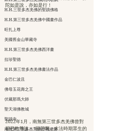
陀如是說，亦如是行！
H.H.三世多杰羌佛的聖蹟佛格
H.H.第三世多杰羌佛中國畫作品
旺扎上尊
美國舊金山華藏寺
H.H.第三世多杰羌佛西洋畫
拉珍聖德
H.H.第三世多杰羌佛書法作品
金巴仁波且
佛母玉花壽之王
伏藏那瑪大師
聖天湖佛教城
聖蹟寺
2022年1月，南無第三世多杰羌佛曾對
翟芒教尊說：“翟芒啊，末法時期眾生的
南無第三世多杰羌佛經藏總集