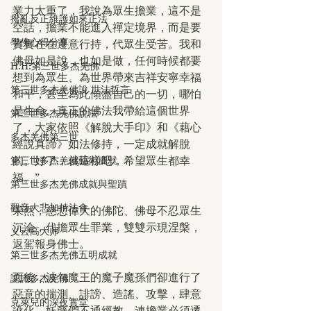
業力太重了，我說為眾生擔業，這不是
撥亂反正維護如來正法
空話，擔業不能進入禪定境界，而是要
學佛心得分享
實實在在遷意行持，代眾生受苦。我和
佛母如是說，也如是做，任何時候都要
H.H.第三世多杰羌佛
想到為眾生、為世界帶來吉祥安寧幸福
第三世多杰羌佛說 世法哲言
和平，甚至為此傾盡自己的一切，哪怕
是生命。真正的佛法我帶給這個世界
第三世多杰羌佛說法
了，大家依照《解脫大手印》和《藉心
多杰羌佛第三世
經說真諦》如法修持，一定成就解脫
的。好了，就這樣吧，希望眾生都幸
第三世多杰羌佛藝術成就
福。”
第三世多杰羌佛成就與聖蹟
觀音大悲加持法會
果然，慈悲偉大的佛陀、佛母不忍眾生
沉淪，代擔眾生罪業，雙雙示現涅槃，
义云高大师
返駕報身佛士。
第三世多杰羌佛五明成就
而後，波旬魔王的魔子魔孫們卻進行了
認識多杰羌佛
惡意的揣測、誹謗、造謠、攻擊，肆意
克萊兒的深夜實堂
訛化。妖孽們不通經教，連擔業必須遷