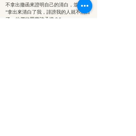
不拿出撤函來證明自己的清白，並說：
“拿出來清白了我，誹謗我的人就不清白
了，他們的罪業誰承擔？”
南無第三世多杰羌佛就是這樣無執無
我，為眾生利益而來，為眾生利益而
去，一切法行唯利眾生，從來聖潔！從
來無私！
面對佛陀涅槃，我輩當深切懺悔自身罪
業，並以佛為楷模，嚴持戒律，依教奉
行，不負佛恩，早證菩提得解脫。
撰稿：葵心
編輯：菩提籽
轉載自：人生新視野