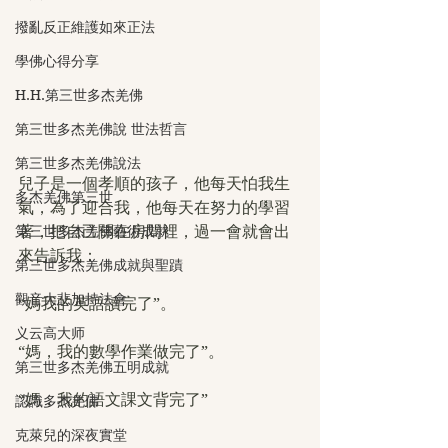
撥亂反正維護如來正法
學佛心得分享
H.H.第三世多杰羌佛
第三世多杰羌佛說 世法哲言
第三世多杰羌佛說法
兒子是一個孝順的孩子，他每天怕我生
多杰羌佛第三世
氣，為了迎合我，他每天在努力的學習
著，把自己關在房間裡，過一會就會出
第三世多杰羌佛藝術成就
來告訴我：
第三世多杰羌佛成就與聖蹟
觀音大悲加持法會
“媽我的英語讀完了”。
义云高大师
“媽，我的數學作業做完了”。
第三世多杰羌佛五明成就
“媽，我的語文課文背完了”
認識多杰羌佛
克萊兒的深夜實堂
……