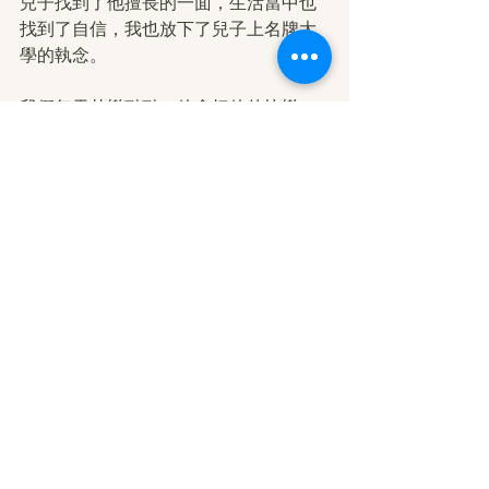
兒子找到了他擅長的一面，生活當中也
找到了自信，我也放下了兒子上名牌大
學的執念。
我們每天其樂融融，他會把他的快樂、
煩惱和我分享，我也把他當成朋友，不
給他任何壓力。他迷茫時我只負責幫他
從各個角度分析問題的根源，告訴他世
間的一切事情皆是因果，“善因得善報，
善報結善果”，讓他自己做最後的結論。
文/小舟
轉載自：華藏學佛苑
http://hzbi.org/3068.html
本站註：佛弟子修學如來正法的知見與
受用文章，其內容可能有若干錯誤，故