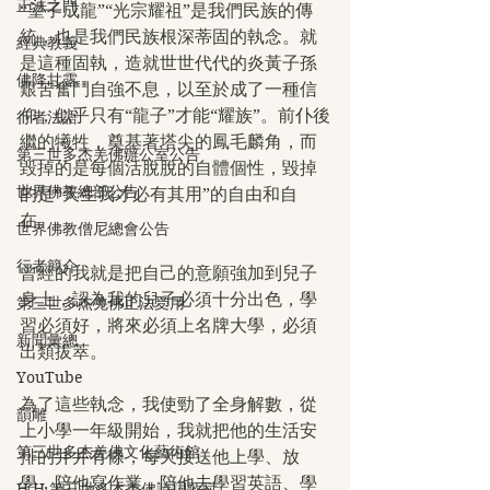
正法之門
“望子成龍”“光宗耀祖”是我們民族的傳
統，也是我們民族根深蒂固的執念。就
經典教義
是這種固執，造就世世代代的炎黃子孫
佛降甘露
艱苦奮鬥自強不息，以至於成了一種信
仰，似乎只有“龍子”才能“耀族”。前仆後
行者法語
繼的犧牲，奠基著塔尖的鳳毛麟角，而
第三世多杰羌佛辦公室公告
毀掉的是每個活脫脫的自體個性，毀掉
世界佛教總部公告
的是“天生我才必有其用”的自由和自
在。
世界佛教僧尼總會公告
行者簡介
曾經的我就是把自己的意願強加到兒子
身上，認為我的兒子必須十分出色，學
第三世多杰羌佛正法受用
習必須好，將來必須上名牌大學，必須
新聞彙總
出類拔萃。
YouTube
為了這些執念，我使勁了全身解數，從
韻雕
上小學一年級開始，我就把他的生活安
第三世多杰羌佛文化藝術館
排的井井有條，每天接送他上學、放
學，陪他寫作業，陪他去學習英語、學
H.H.第三世多杰羌佛詩詞歌賦