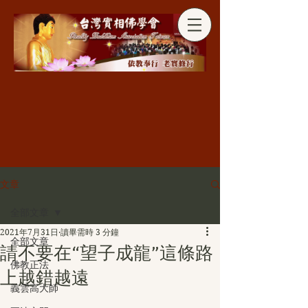
分享
文章
全部文章
2021年7月31日
讀畢需時 3 分鐘
全部文章
請不要在“望子成龍”這條路
佛教正法
上越錯越遠
義雲高大師