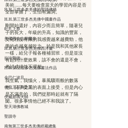
美術……每天要檢查當天的學習內容是否
H.H.三世多杰羌佛的聖蹟佛格
全部掌握了，生怕有漏洞。
H.H.第三世多杰羌佛中國畫作品
剛開始還好，內容少而且簡單，隨著兒
旺扎上尊
子的長大，年級的升高，知識的豐富，
美國舊金山華藏寺
文化程度有限的我感覺越來越費勁，他
學的也越來越吃力。於是我和其他家長
H.H.第三世多杰羌佛西洋畫
一樣，給兒子報各種補習班，但是並沒
拉珍聖德
有起到什麼效果，該不會的還是不會，
考試成績並不理想。
H.H.第三世多杰羌佛書法作品
金巴仁波且
我生氣，我惱火，暴風驟雨般的數落
佛母玉花壽之王
他，兒子委屈的表面上接受，但是內心
是不滿意的，我們從那時起就有了隔
伏藏那瑪大師
閡。很多事情他已經不和我說了。
聖天湖佛教城
聖蹟寺
南無第三世多杰羌佛經藏總集