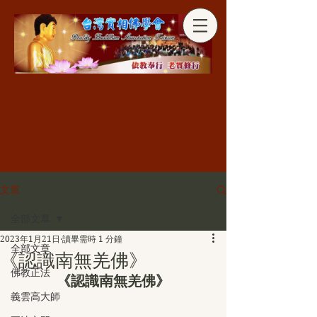
分享
文章
全部文章
2023年1月21日
讀畢需時 1 分鐘
全部文章
《認識南無羌佛》
佛教正法
《認識南無羌佛》
義雲高大師