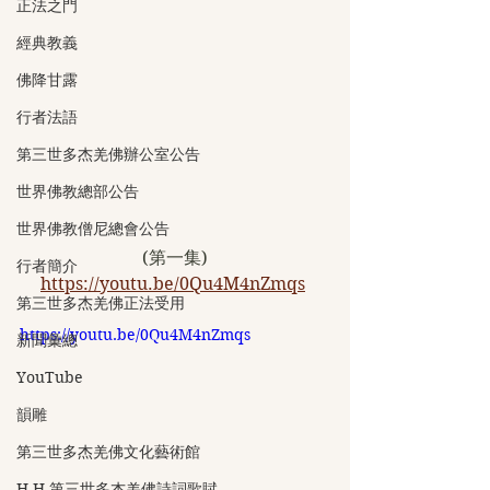
正法之門
經典教義
佛降甘露
行者法語
第三世多杰羌佛辦公室公告
世界佛教總部公告
世界佛教僧尼總會公告
(第一集)
行者簡介
https://youtu.be/0Qu4M4nZmqs
第三世多杰羌佛正法受用
https://youtu.be/0Qu4M4nZmqs
新聞彙總
YouTube
韻雕
第三世多杰羌佛文化藝術館
H.H.第三世多杰羌佛詩詞歌賦