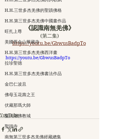
H.H.三世多杰羌佛的聖蹟佛格
H.H.第三世多杰羌佛中國畫作品
《認識南無羌佛》
旺扎上尊
(第二集)
美國舊金山華藏寺
https://youtu.be/GbwusBadpTo
H.H.第三世多杰羌佛西洋畫
https://youtu.be/GbwusBadpTo
拉珍聖德
H.H.第三世多杰羌佛書法作品
金巴仁波且
佛母玉花壽之王
伏藏那瑪大師
YouTube
聖天湖佛教城
聖蹟寺
南無第三世多杰羌佛經藏總集