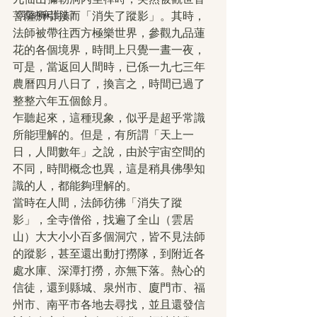
《弱納嘛護法》
菩薩所引接而「消失了蹤影」。其時，
法師被帶往西方極樂世界，參觀九品蓮
花的各個境界，時間上只覺一晝一夜，
可是，當返回人間時，已係一九七三年
農曆四月八日了，換言之，時間已過了
整整六年五個餘月。
乍聽起來，這種現象，似乎是超乎常識
所能理解的。但是，有所謂「天上一
日，人間數年」之說，由於宇宙空間的
不同，時間概念也異，這是稍具佛學知
識的人，都能夠理解的。
當時在人間，法師彷彿「消失了蹤
影」，全寺僧俗，找遍了全山（雲居
山）大大小小百多個洞穴，皆不見法師
的蹤影，甚至還出動打撈隊，到附近各
處水庫、深潭打撈，亦無下落。熱心的
信徒，還到縣城、泉州市、廈門市、福
州市、南平市各地去尋找，並且還發信