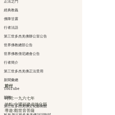
正法之門
經典教義
佛降甘露
行者法語
第三世多杰羌佛辦公室公告
世界佛教總部公告
世界佛教僧尼總會公告
行者簡介
第三世多杰羌佛正法受用
新聞彙總
前付
YouTube
韻雕
時間:一九六七年
地點:中國福建省德化縣
第三世多杰羌佛文化藝術館
導遊:觀世音菩薩
H.H.第三世多杰羌佛詩詞歌賦