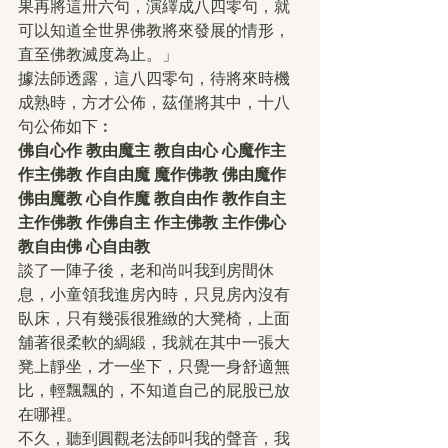
果再將這卅六句，演繹成八四零句，就
可以知道全世界佛教將來發展的情形，
直至佛教滅度為止。」
據法師透露，這八四零句，待將來時機
成熟時，方才公佈，茲僅將其中，十八
句公佈如下︰
佛自心作 教由魔主 教自由心 心魔作主 
作主佛教 作自由魔 魔作佛教 佛由魔作 
佛由魔教 心自作魔 教自由作 教作自主 
主作佛教 作佛自主 作主佛教 主作佛心 
教自由佛 心自由教
談了一陣子後，老和尚叫我到房間休
息，小童領我進房內時，只見房內沒有
臥床，只有幾張很雅緻的大凳椅，上面
舖著很柔軟的綢緞，我就在其中一張大
凳上靜坐，才一坐下，只覺一身舒適無
比，輕飄飄的，不知道自己的屁股已放
在哪裡。
不久，聽到圓觀老法師叫我的聲音，我