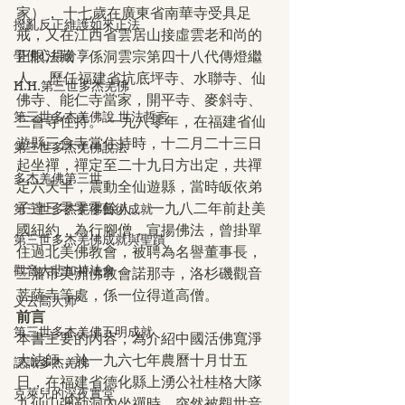
家）， 十七歲在廣東省南華寺受具足
撥亂反正維護如來正法
戒，又在江西省雲居山接虛雲老和尚的
學佛心得分享
正眼法藏，係洞雲宗第四十八代傳燈繼
人。 歷任福建省坑底坪寺、水聯寺、仙
H.H.第三世多杰羌佛
佛寺、能仁寺當家，開平寺、麥斜寺、
第三世多杰羌佛說 世法哲言
三會寺住持。 一九八零年，在福建省仙
遊縣三會寺當住持時，十二月二十三日
第三世多杰羌佛說法
起坐禪，禪定至二十九日方出定，共禪
多杰羌佛第三世
定六天半，震動全仙遊縣，當時皈依弟
子達三零零零餘人。 一九八二年前赴美
第三世多杰羌佛藝術成就
國紐約，為行腳僧，宣揚佛法，曾掛單
第三世多杰羌佛成就與聖蹟
住過北美佛教會，被聘為名譽董事長，
觀音大悲加持法會
三藩市美洲佛教會諾那寺，洛杉磯觀音
菩薩寺等處，係一位得道高僧。
义云高大师
前言
第三世多杰羌佛五明成就
本書主要的內容，為介紹中國活佛寬淨
大法師，於一九六七年農曆十月廿五
認識多杰羌佛
日，在福建省德化縣上湧公社桂格大隊
克萊兒的深夜實堂
九仙山彌勒洞內坐禪時，突然被觀世音