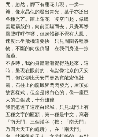
咒，忽然，腳下有蓮花出現，一瓣一
瓣，像水晶似的發出青光，葉子亦泛出
各種光芒。踏上蓮花，凌空而起，像騰
雲駕霧般的，向前直驅而去，只覺耳際
風聲呼呼作響，但身體卻不覺有大風，
速度比坐飛機還要快，只見周圍各種事
物，不斷的向後倒退，在我們身邊一掠
而過。
不多時，我的身體漸漸覺得熱起來，這
時，呈現在眼前的，有點像北京的天安
門，但它卻比天安門更為寬敞宏偉壯
麗，石柱上的龍鳳皆閃閃發光，屋頂如
故宮樣式，但全是銀白色的，像一座巨
大的白銀城，十分雄偉。
我們抵達了這座白銀城，只見城門上有
五種文字的匾額，第一種是中文，寫著
「南天門」三個漢字（按︰「南天門」
乃四大天王的處所）。在「南天門」
內，站著很多天人，文裝打扮的，有點