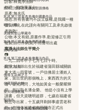
訪客:釋寬淨法師
整理：劉世華居士
H.H.三世多杰羌佛的聖蹟佛格
原產:無名氏
H.H.第三世多杰羌佛中國畫作品
感恩:所有善書均不設立版權,是我國一種
旺扎上尊
優良傳統,在此謹向有關同工及承先啟後
者致敬!
美國舊金山華藏寺
公物:本文有錯,原書作準.歡迎修正引用
H.H.第三世多杰羌佛西洋畫
複製,自行作網頁,不用聲明出處
寬淨大法師生平簡介
拉珍聖德
📷
H.H.第三世多杰羌佛書法作品
一九二四年甲子七月七日十時。
寬淨大法師出生於福建省蒲田縣城關鎮
金巴仁波且
東大道一四零號，一戶信佛居士潘姓人
佛母玉花壽之王
家，當出世的那個晚上，東西西方的天
伏藏那瑪大師
邊，金光閃閃，大地如黃金一般榮耀輝
煌，所以取名潘金榮。 他從小沒有上學
聖天湖佛教城
讀書，但天資聰明超群，七歲在福建省
聖蹟寺
教忠寺出家，十五歲拜剃師事虛雲老和
尚（在祖寺福建省南平開寺正式出
南無第三世多杰羌佛經藏總集