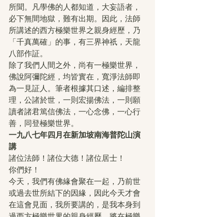
所聞。凡學佛的人都知道，大妄語者，
必下無間地獄，難有出期。因此，法師
所講述的西方極樂世界之親身經歷，乃
「千真萬確」的事，有三界神祇，天龍
八部作証。
除了我們人間之外，尚有一極樂世界，
佛說阿彌陀經，均皆實在，寬淨法師即
為一見証人。筆者根據其口述，編排整
理，公諸於世，一則宏揚佛法，一則願
讀者諸君篤信佛法，一心念佛，一心行
善，同登極樂世界。
一九八七年四月在新加坡南海普陀山演
講
諸位法師！諸位大德！諸位居士！
你們好！
今天，我們有佛緣會聚在一起，乃前世
或過去世所結下的因緣，因此今天才會
在這會見面，我所要講的，是我本身到
過西方極樂世界的親身經歷，將在極樂