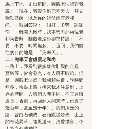
馬上下地，走出房間。圓觀老法師對我
說︰「現在，我帶你到兜率天去，拜見
彌勒菩薩，以及你的師父虛雲老和
尚。」我回答說︰「很好，多勞，謝謝
你！」離開大殿時，我本想向那兩位老
和尚告辭，圓觀老法師卻堅持說︰「不
要，不要，時間無多。」這回，我們前
往的目的地是—「兜率天」。
二︰兜率天會虛雲老和尚
一路上，我看到很多雄偉壯觀的金殿、
寶塔等，皆會發光，令人目不暇給。但
是，圓觀老法師向我頻頻催促，說時間
無多，快點上路（後來我才注意到，上
界的時間，與我們人間不同，不宜逗留
過長，否則，再回到人間來時，已過了
幾百年，甚至幾千年）。我們所走的
路，皆白石砌成，石頭隱隱發光，山上
的奇花異草，隨風送來，清香撲鼻，令
人為之心曠神怡。