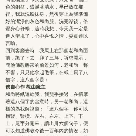
色的銅盆，盛滿著清水，早已放在那
裡，我就洗臉抹身，然後穿上為我準備
好的潔淨的灰色和尚服。洗完澡後，倍
覺身心舒暢，這時我想，今天我一定是
進入聖境了，心中喜悅之情，委實難以
言喻。
回到客廳去時，我馬上在那個老和尚面
前，跪了下去，拜了三拜，祈求開示，
問他佛教將來的前景如何，老和尚一聲
不響，只見他拿起毛筆，在紙上寫了八
個字，這八個字是︰
佛自心作 教由魔主
和尚將紙遞給我，我雙手接過，在揣摩
著這八個字的含意時，另一老和尚，這
樣的為我解說道︰「這八個字，你可以
橫豎、豎橫、左右、右左、上下、下
上，尾字分開來，讀出卅六個句子，便
可以知道佛教今後一百年內的情況，如