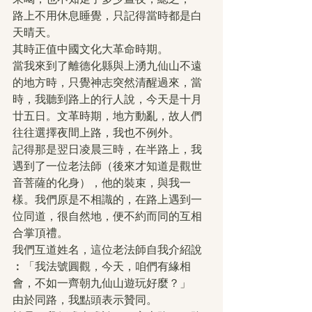
路上不用休息睡覺，只記得當時都是白
天晴天。
其時正值中國文化大革命時期。
當我來到了離德化縣與上湧九仙山不遠
的地方時，只覺神志突然清醒過來，當
時，我聽到路上的行人說，今天是十月
廿五日。文革時期，地方動亂，故人們
往往選擇夜間上路，我也不例外。
記得那是翌日凌晨三時，在半路上，我
遇到了一位老法師（後來才知道是觀世
音菩薩的化身），他的裝束，與我一
樣。我們原是不相識的，在路上遇到一
位同道，很自然地，便不約而同的互相
合掌頂禮。
我們互道姓名，這位老法師自我介紹說
︰「我法號圓觀，今天，咱們有緣相
會，不如一齊朝九仙山遊玩好麼？」
由於同路，我點頭表示贊同。