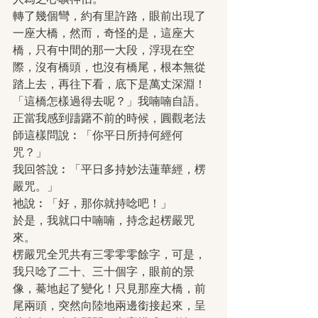
轉了幾個彎，約有里許路，眼前出現了
一座大橋，然而，奇怪的是，這座大
橋，只有中間的那一大段，浮現在空
際，沒有橋頭，也沒有橋尾，根本無從
踏上去，再往下看，底下是萬丈深淵！
「這橋怎樣過得去呢？」我喃喃自語。
正當我感到躊躇不前的時候，圓觀老法
師這樣問說︰「你平日所持何經何
咒？」
我回答說︰「平日多持妙法蓮華經，楞
嚴咒。」
祂說︰「好，那你就持唸吧！」
於是，我就口中喃喃，持念起楞嚴咒
來。
楞嚴咒全咒共有三零零零餘字，可是，
我只唸了二十、三十個字，眼前的景
像，驀地起了變化！只見那座大橋，前
尾兩頭，突然向陸地兩邊銜接起來，呈