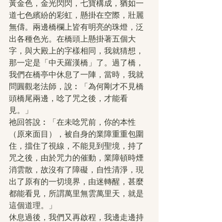
黃金色，金光閃閃，七寶構成，猶如一
道七色繽紛的彩虹，懸掛在空際，壯麗
無儔。兩邊橋欄上皆有明亮的珠燈，泛
出各種色光。在橋頭上懸掛著五個大
字，與大殿上的字樣相同，我就猜想，
那一定是「中天羅漢橋」了。過了橋，
我們在橋亭中休息了一陣，當時，我就
問圓觀老法師，說︰「為何剛才不見橋
頭橋尾兩邊，唸了咒之後，才能看
見。」
祂回答說︰「在未唸咒前，你的本性
（原來面目），被自身的業障重重包圍
住，擋住了視線，不能見到聖境，持了
咒之後，由於咒力的催動，業障頓時煙
消雲散，故沒有了障礙，自性清淨，現
出了原有的一切境界，由迷轉醒，甚麼
都能看見，所謂萬里無雲萬里天，就是
這個道理。」
休息過後，我們又再啟程，我邊走邊持