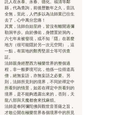
託人在永泰、永春、德化、福清等鄰
縣，代為查詢，前後歷數年之久，音訊
全無，至此，人們多以為法師業已往生
去了，心中萬分悲痛！
其實，法師自始至終，皆沒有離開過彌
勒洞半步。由於佛佑，身體置於洞內，
六七年未被發現，或不知「隱」在甚麼
地方（很可能隱於另一次元空間），這
一點，有當地的鄭秀堅居士等可供查
証。
法師親身經歷西方極樂世界的整個過
程，非一般夢境可比，他係一位得道高
僧，絕無妄語，亦無妄語之必要。另
則，法師所見到的境界，不同於禪定中
所看到的情景，如若在禪定中所看到的
境界，是不能夠透露出來的，否則，天
龍八部與天魔都會來找麻煩。
法師是奉阿彌陀佛與觀世音菩薩之旨，
才敢公開在極樂世界各個境界中的所見