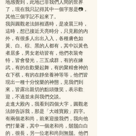
地感覺到，此地已非我們人間的世界
了，現在我只記得其中一個字形是📷，
其他三個字記不起來了。
我與圓觀老法師相遇時，是凌晨三時，
這時，想已接近天亮時分，只見殿的內
外，有很多人出出入入，各種膚色如
黃、白、棕、黑的人都有，其中以黃色
者居多，男女老幼皆有，他們衣裝奇
特，皆會發光，三五成群，有的在練
武，有的在歡樂起舞，有的聚精會神的
在下棋，有的在靜坐養神等等，他們皆
現出一種十分悅樂的神態，見我們到
來，皆露出親切的點頭微笑，表示歡
迎，不過並未與我們交談。
走進大殿內，我看到四個大字，圓觀老
法師告訴我，那是「大雄寶殿」四字。
有兩個老和尚，前來迎接我們，我向他
們打量著，其中一個老和尚，鬍鬚白白
的，很長，另一位老和尚則無鬚。他們