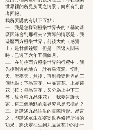
世界裡的所見所聞之情景，向所有到會
者回報。
我所要講的有以下五點︰
一、我是怎樣到極樂世界去的？基於甚
麼因緣會到那裡去？實際的情形是，我
遊歷西方極樂世界，前後大約（感覺
上）是廿個鐘頭，但是，回返人間來
時，已過了六年五個餘月。
二、在前往西方極樂世界的行程中，我
先後到過的地方，計有羅漢洞、忉利
天、兜率天，然後，再到極樂世界的三
個地點︰下品蓮花、中品蓮花、上品蓮
花（按︰每品蓮花，又分為上中下三
等，故合稱九品蓮花），我要告訴大
家，這三個地點的境界究竟是怎樣的？
三、是講述九品往生的實際情形。易言
之，即講述眾生在娑婆世界修持所得的
功果，將決定往生到九品蓮花中的哪一