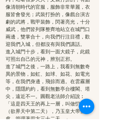
像清朝時代的官服，服飾非常華麗，衣
服皆會發光；武裝打扮的，像戲台演古
劇的武將，戰甲裝飾，閃著亮光，十分
威武，他們皆列隊整齊地站立在城門口
兩邊，雙掌合十，向我們行注目禮，歡
迎我們入城，但都沒有與我們講話。
進入城門十步，看到一面大鏡子，此鏡
可照出自己的元神，辨別正邪。
進了城門之後，一路上，我看到無數奇
異的景物，如虹、如球、如花、如電光
等，在我們身邊，飛掠而過。在雲霧層
中，隱隱約約，看到無數亭台樓閣、塔
尖，遠近不一。圓觀老法師介紹說︰
「這是四天王的再上一層，叫做忉利天
（欲界天中第二天），乃玉皇大帝住
處，管理著四方三十二天。」
我們沒有時間看，一直沖上了幾層天，
圓觀老法師對我說︰「現在已抵達兜率