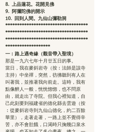
8.
上品蓮花。花開見佛
9.
阿彌陀佛的開示
10.
回到人間。九仙山彌勒洞
***********************************
***********************************
***********************************
*******************
一︰路上遇奇緣（觀音帶入聖境）
那是一九六七年十月廿五日的事。
當日，我在麥斜岩寺（按︰法師是該寺
主持）中坐禪，突然，彷彿聽到有人在
叫著我，並推著我向前走。這時，我有
點像醉人一般，恍恍惚惚，也不問原
由，就走出了寺院。但我心裡知道，自
己此刻要到福建省的德化縣去雲遊（按
︰從麥斜岩寺到九仙山德化，約二百餘
華里），走著走著，一路上並不覺得辛
苦，亦不會肚餓，口渴時只掬幾口泉水
來喝，也不知走了多少晝夜，總之，一