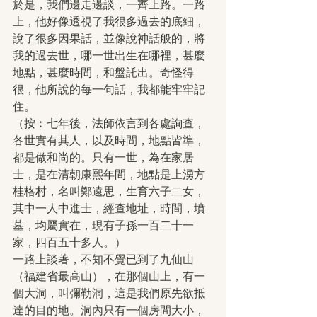
於是，我們邊走邊談，一齊上路。一路
上，他好像透視了我很多過去的底細，
說了很多因果話，並像說神話般的，將
我的過去世，哪一世出生在哪裡，甚麼
地點，甚麼時間，和盤託出。奇怪得
很，他所說的每一句話，我都能牢牢記
住。
（按︰七年後，法師依言到各處詢查，
各世實有其人，以及時間，地點皆準，
都是做和尚的。只有一世，為在家居
士，是在清朝康熙年間，地點是上湧方
桂格村，名叫鄭遠思，生育六子二女，
其中一人中進士，經查地址，時間，墳
墓，均屬實在，現有子孫一百二十一
家，四百五十多人。）
一路上談著，不知不覺已到了九仙山
（福建省最高山），在那個山上，有一
個大洞，叫彌勒洞，這是我們原先欲抵
達的目的地。洞內只有一個房間大小，