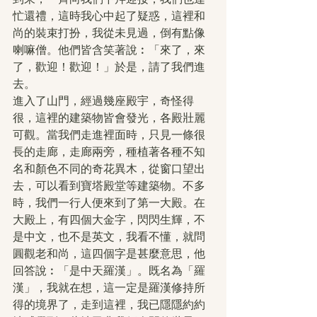
忙還禮，這時我心中起了疑惑，這裡和
尚的裝束打扮，我從未見過，倒有點像
喇嘛僧。他們皆含笑著說︰「來了，來
了，歡迎！歡迎！」於是，請了我們進
去。
進入了山門，經過幾座殿宇，奇怪得
很，這裡的建築物皆會發光，各殿壯麗
可觀。當我們走進裡面時，只見一條很
長的走廊，走廊兩旁，種植著各種不知
名和顏色不同的奇花異木，從窗口望出
去，可以看到寶塔殿堂等建築物。不多
時，我們一行人便來到了第一大殿。在
大殿上，有四個大金字，閃閃生輝，不
是中文，也不是英文，我看不懂，就問
圓觀老和尚，這四個字是甚麼意思，他
回答說︰「是中天羅漢」。既名為「羅
漢」，我就在想，這一定是羅漢修持所
得的境界了，走到這裡，我已隱隱約約