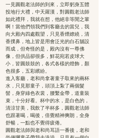
一見圓觀老法師的到來，立即躬身五體
投地行大禮，中天羅漢，對圓觀老法師
如此禮拜，我就在想，他絕非等閒之輩
啊！當他們領我們到客廳去的當兒，我
向大殿內四處觀望，只見香煙繚繞，清
香撲鼻，地上皆是用會泛光的白石舖設
而成，但奇怪的是，殿內沒有一尊佛
像，但供品卻很多，鮮花宛若皮球大
小，皆圓鼓鼓的，各式各樣的燈飾，顏
色很多，五彩繽紛。
進入客廳，老和尚拿著童子取來的兩杯
水，只見那童子，頭頂上紮了兩個髮
髻，身穿綠色衣裳，腰繫金帶，道童裝
束，十分好看。杯中的水，是白色的，
清涼甘美，我飲了半杯多，圓觀老法師
也跟著喝，喝後，倍覺精神爽朗，全身
舒暢，一點也不覺得疲倦。
圓觀老法師與老和尚耳語一番後，老和
尚便囑童子帶我去洗澡，只見有一個白