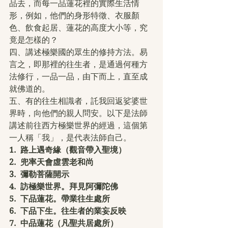
品去，而每一品蓮花裡的實際生活情
形，例如，他們的身形特徵、衣服顏
色、飲食起居、蓮花的高度大小等，究
竟是怎樣的？
四、講述極樂國的眾生的修持方法。易
言之，即那裡的往生者，是通過何種方
法修行，一品一品，由下而上，直至成
就佛道的。
五、有的往生相識者，託我回返娑婆世
界時，向他們的親人問安。以下是法師
講述前往西方極樂世界的經過，這個第
一人稱「我」，是代表法師自己。
1.
路上遇奇緣（觀音帶入聖境）
2.
兜率天會虛雲老和尚
3.
彌勒菩薩開示
4.
訪極樂世界。拜見阿彌陀佛
5.
下品蓮花。帶業往生處所
6.
下品下生。往生者的業妄反映
7.
中品蓮花（凡聖共居處所）