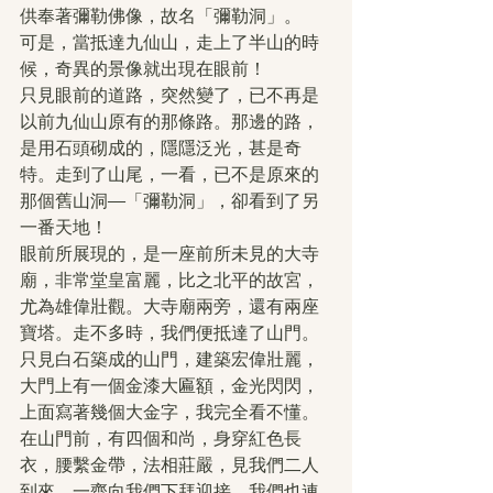
供奉著彌勒佛像，故名「彌勒洞」。
可是，當抵達九仙山，走上了半山的時
候，奇異的景像就出現在眼前！
只見眼前的道路，突然變了，已不再是
以前九仙山原有的那條路。那邊的路，
是用石頭砌成的，隱隱泛光，甚是奇
特。走到了山尾，一看，已不是原來的
那個舊山洞—「彌勒洞」，卻看到了另
一番天地！
眼前所展現的，是一座前所未見的大寺
廟，非常堂皇富麗，比之北平的故宮，
尤為雄偉壯觀。大寺廟兩旁，還有兩座
寶塔。走不多時，我們便抵達了山門。
只見白石築成的山門，建築宏偉壯麗，
大門上有一個金漆大匾額，金光閃閃，
上面寫著幾個大金字，我完全看不懂。
在山門前，有四個和尚，身穿紅色長
衣，腰繫金帶，法相莊嚴，見我們二人
到來，一齊向我們下拜迎接，我們也連