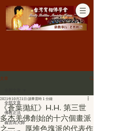
分享
文章
全部文章
2021年10月21日
讀畢需時 1 分鐘
全部文章
《蒼葉拋紅》H.H. 第三世
佛教正法
多杰羌佛創始的十六個畫派
義雲高大師
之一， 厚堆色塊派的代表作