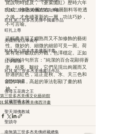
覽說明時提及，《蒼葉拋紅》歷時六年
完成，堆疊50層左右，每層顏料等乾透
H.H.三世多杰羌佛的聖蹟佛格
之後，才會續著新的一層，功法巧妙，
H.H.第三世多杰羌佛中國畫作品
不可言喻。
旺扎上尊
這幅畫表現了嫺熟而又不加修飾的藝術
美國舊金山華藏寺
性。微妙的、細微的細節可見一斑。荷
H.H.第三世多杰羌佛西洋畫
葉有老幹皺紋的外觀，色澤穩定。正如
下面的詩句所言："純潔的百合花顯得蒼
拉珍聖德
老、枯萎、皺紋，它們呈現出絢麗而又
H.H.第三世多杰羌佛書法作品
舒適的紅色，這正是秋、水、天三色和
金巴仁波且
諧的時候，高超的筆法彰顯了畫的精
神。" 
佛母玉花壽之王
第三世多杰羌佛文化藝術館
伏藏那瑪大師
H.H.第三世多杰羌佛西洋畫
聖天湖佛教城
聖蹟寺
南無第三世多杰羌佛經藏總集