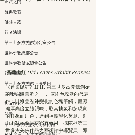
正法之門
經典教義
佛降甘露
行者法語
第三世多杰羌佛辦公室公告
世界佛教總部公告
世界佛教僧尼總會公告
蒼葉拋紅 
Old Leaves Exhibit Redness
行者簡介
第三世多杰羌佛正法受用
《蒼葉拋紅》H.H. 第三世多杰羌佛創始
新聞彙總
的十六個畫派之一， 厚堆色塊派的代表
作：以堆疊潑辣變化的色塊筆觸，體顯
YouTube
濃厚高度立體韻味，取其抽象和超現實
韻雕
的具象而用色，達到神韻變化莫測、亂
而不亂的藝境或寫真效果。據陳列第三
第三世多杰羌佛文化藝術館
世多杰羌佛作品之藝術館中導覽員，導
H.H.第三世多杰羌佛詩詞歌賦