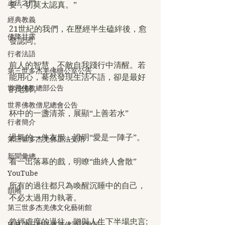
正法之門
要，切莫太認真。”
經典教義
21世紀的我們，在歷經半生磕絆後，愈
佛降甘露
發認同。
行者法語
前人的智慧，不敵自我踐行中清醒。若
第三世多杰羌佛辦公室公告
能用心，驀然發現生活不語，卻是最好
世界佛教總部公告
的老師。
世界佛教僧尼總會公告
杯中的一盞清茶，展顯“上善若水”
行者簡介
過氣的一件衣服，證明“愛是一陣子”。
第三世多杰羌佛正法受用
新聞彙總
看一出落幕的戲，明瞭“曲終人會散”
YouTube
所有的過往都只為喚醒沉睡中的自己，
韻雕
不必太過用力執著。
第三世多杰羌佛文化藝術館
曾經虛度的過往，贈與人生下半場忠言:
H.H.第三世多杰羌佛詩詞歌賦