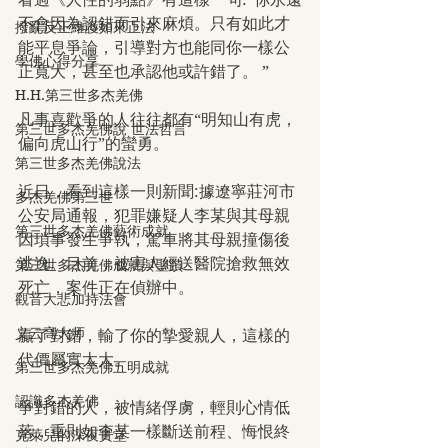
不會因為認錯而引來麻煩。只有如此才
撥亂反正維護如來正法
能平息爭論，引導對方也能同你一樣公
學佛心得分享
正寬大，甚至也承認他或許錯了。 ”
H.H.第三世多杰羌佛
凡事喜歡爭的人往往都有“明知山有虎，
第三世多杰羌佛說 世法哲言
偏向虎山行”的蠻勇。
第三世多杰羌佛說法
近日，看到這樣一則新聞:據遼寧莊河市
多杰羌佛第三世
公安局通報，犯罪嫌疑人李某與其母親
第三世多杰羌佛藝術成就
因瑣事發生爭執，駕車將其母親撞傷後
逃逸。目前，被害人經送醫院搶救無效
第三世多杰羌佛成就與聖蹟
死亡，案件正在偵辦中。
觀音大悲加持法會
义云高大师
贏了對錯，輸了你的摯愛親人，這樣的
代價屬實太大。
第三世多杰羌佛五明成就
認識多杰羌佛
爭對錯的人，被情緒俘虜，輕則心情低
落，重則如李某一樣斷送前程、悔恨終
克萊兒的深夜實堂