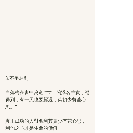
3.不爭名利
白落梅在書中寫道:“世上的浮名華貴，縱
得到，有一天也要歸還，莫如少費些心
思。”
真正成功的人對名利其實少有花心思，
利他之心才是生命的價值。