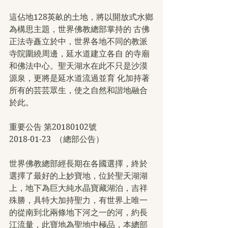
這佔地128英畝的土地，將以開放式水鄉
為構思主題，世界佛教總部掌持的 古佛
正法寺矗立於中，世界各地不同的教派
寺院圍繞周邊，延水道建立各自 的寺廟
和佛法中心。聖天湖水在此不只是沙漠
源泉，更將是延水道流過並育 化加持著
所有的芸芸眾生，使之自然和諧地融合
於此。
重要公告 第20180102號
2018-01-23  （總部公告）
世界佛教總部經長期在各國選擇，終於
選擇了最好的上妙寶地，位於聖天湖湖
上，地下為巨大純水晶寶藏湖泊，吉祥
殊勝，具特大加持聖力，有世界上唯一
的從南到北兩條地下河之一的河，約長
江流量，此寶地為聖地中極品，本總部