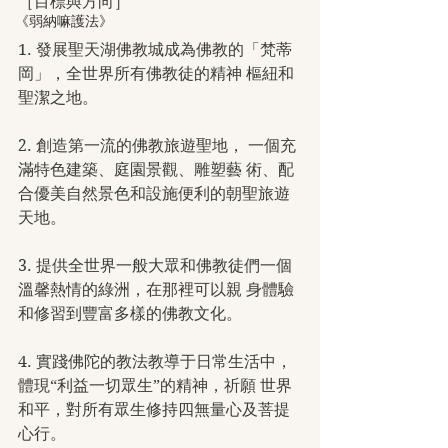
［目標與方向］
《弱納嘛護法》
1. 發展聖天湖佛教城成為佛教的「梵蒂
岡」，全世界所有佛教徒的精神 樞紐和
聖潔之地。
2. 創造第一流的佛教旅遊聖地， 一個充
滿特色建築、庭園景觀、雕塑藝 術、配
合優美自然景色和設施便利的朝聖旅遊
天地。
3. 提供全世界一般大眾和佛教徒們一個
溫馨熱情的綠洲，在那裡可以親 身體驗
和修習到豐富多樣的佛教文化。
4. 實踐佛陀的教法教導于日常生活中，
體現“利益一切眾生”的精神，祈願 世界
和平，對所有眾生修持四無量心及菩提
心行。