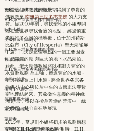
H.H.三世多杰羌佛的聖蹟佛格
建設這個佛教城的願景，得到了尊貴的
佛教教皇 
南無第三世多杰羌佛
 的大力支
H.H.第三世多杰羌佛中國畫作品
持。從2010年初，尋找聖地的小組即開
旺扎上尊
始在全世界尋找合適的地點 。經過慎重
考察許多不同的標地後，位于加州荷斯
美國舊金山華藏寺
比亞市（City of Hesperia）聖天湖雀屏
H.H.第三世多杰羌佛西洋畫
中選。而決定這個地點的一個主要因素
即是美麗的湖 與巨大的地下水晶湖泊。
拉珍聖德
藉此，聖天湖佛教城將以和諧與豐富的
H.H.第三世多杰羌佛書法作品
水資源規劃 為主軸，透過豐富的水域 - 
金巴仁波且
聖天湖及寨上川水道 - 將全世界各宗各
派佛 法中心與位居中央的古佛正法寺緊
佛母玉花壽之王
密地連結起來。其象徵性意義的精神綠
伏藏那瑪大師
洲 願景，得以在極為乾燥的荒漠中，綠
意盎然、舒心自在地展現！
聖天湖佛教城
聖蹟寺
2015年，當規劃小組將初步的規劃構想
南無第三世多杰羌佛經藏總集
呈報給 H.H.第三世多杰羌佛 時，H.H.