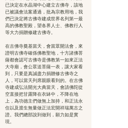
已決定在水晶湖中心建立古佛寺，該地
已被議會法案通過，批為宗教用地，我
們已決定將古佛寺建成世界名列第一最
高的佛教聖殿，望各界人士、佛教行人
等大力捐贈修建古佛寺。
在古佛寺奠基當天，會當眾開法會，來
證明古佛寺確係佛教聖地，十方諸佛菩
薩都會認可古佛寺是佛教第一如來正法
大寺廟，會公眾送菩薩一表，讓大家看
到，只要是真誠盡力捐贈修古佛寺之
人，可以當天列席親眼看到的。在古佛
寺建成弘法開光大典當天，會請佛陀從
空直接把甘露降在衣缽中，不降在地
上，為功德主們做無上加持，和正法永
住以及渡生無量做正法宏開祥瑞萬古之
證。我們總部說到做到，願力如是實
現。