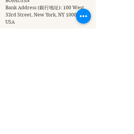
BOFAUS3N
Bank Address (銀行地址): 100 West 
33rd Street, New York, NY 10001, 
USA
……………………………………………………
…………………..
2 一般支票 (Check)、匯票(Money 
Order)、銀行本票(Cashier’s Check)或
旅行支票 (Traveler’s Check)：
抬頭請寫： World Buddhism 
Association Headquarters
……………………………………………………
…………………
3 請將你們的捐款收據保留好，以便與
總部核實。