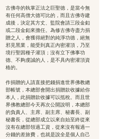
古佛寺的執掌正法之巨聖德，是當今無
有任何高僧大德可比的，而且古佛寺建
成後，決定其方丈、監院會請三段金釦
或二段金釦來擔任。為修古佛寺盡力捐
贈之人，會獲得絕對的純淨功德，絕無
邪見黑業，能受到真正內密灌頂，乃至
境行聖因種子灌頂；沒有立下佛事功
德、不夠虔誠的人，是不具內密灌頂資
格的。
作捐贈的人請直接把錢捐進世界佛教總
部帳號，本總部會開出捐贈款收據給你
本人，此捐贈款收據可以抵稅。而且世
界佛教總部今天再次公開說明，本總部
的負責人、主席、副主席、秘書長、副
秘書長，從總部成立以來自始至終從來
沒有在總部領過工資，從來沒有報過一
分錢的差旅費，也就是說全是個人自己