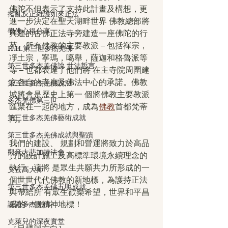
佛陀不但表示了支持此計畫及構想，更
撥亂反正維護如來正法
進一步決定在聖天湖畔世界 佛教總部將
學佛心得分享
興建的古佛正法寺旁建造一座佛陀的行
苑。所有佛教的主要教派 – 包括禪宗，
H.H.第三世多杰羌佛
凈土宗，寧瑪，噶舉，薩迦和格魯派等
第三世多杰羌佛說 世法哲言
等 – 也都表達了他們將 在主寺院周圍建
立各自的寺廟及佛法中心的承諾。佛教
第三世多杰羌佛說法
城將會是歷史上第一 個將佛教主要教派
多杰羌佛第三世
匯聚在一起的地方，成為
佛教
首都梵蒂
第三世多杰羌佛藝術成就
岡。
第三世多杰羌佛成就與聖蹟
我們的建設、 規劃和營運將致力於高品
觀音大悲加持法會
質的設計施工及高標準環境永續理念的
執行。這將 是眾生共願共力所形成的一
义云高大师
個世世代代佛教的新地標，為護持正法
第三世多杰羌佛五明成就
與帶給所 有眾生歡樂希望，世界和平昌
認識多杰羌佛
盛的一個精神地標！
克萊兒的深夜實堂