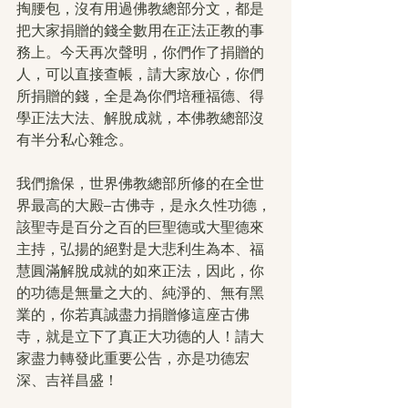
掏腰包，沒有用過佛教總部分文，都是
把大家捐贈的錢全數用在正法正教的事
務上。今天再次聲明，你們作了捐贈的
人，可以直接查帳，請大家放心，你們
所捐贈的錢，全是為你們培種福德、得
學正法大法、解脫成就，本佛教總部沒
有半分私心雜念。
我們擔保，世界佛教總部所修的在全世
界最高的大殿–古佛寺，是永久性功德，
該聖寺是百分之百的巨聖德或大聖德來
主持，弘揚的絕對是大悲利生為本、福
慧圓滿解脫成就的如來正法，因此，你
的功德是無量之大的、純淨的、無有黑
業的，你若真誠盡力捐贈修這座古佛
寺，就是立下了真正大功德的人！請大
家盡力轉發此重要公告，亦是功德宏
深、吉祥昌盛！