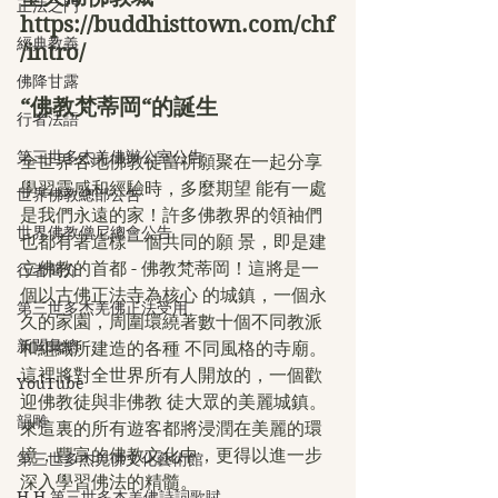
正法之門
https://buddhisttown.com/chf
經典教義
/intro/ 
佛降甘露
“佛教梵蒂岡“的誕生
行者法語
第三世多杰羌佛辦公室公告
全世界各地佛教徒當祈願聚在一起分享
學習靈感和經驗時，多麼期望 能有一處
世界佛教總部公告
是我們永遠的家！許多佛教界的領袖們
世界佛教僧尼總會公告
也都有著這樣一個共同的願 景，即是建
立佛教的首都 - 佛教梵蒂岡！這將是一
行者簡介
個以古佛正法寺為核心 的城鎮，一個永
第三世多杰羌佛正法受用
久的家園，周圍環繞著數十個不同教派
新聞彙總
和組織所建造的各種 不同風格的寺廟。
這裡將對全世界所有人開放的，一個歡
YouTube
迎佛教徒與非佛教 徒大眾的美麗城鎮。
韻雕
來這裏的所有遊客都將浸潤在美麗的環
境，豐富的佛教文化中，更得以進一步
第三世多杰羌佛文化藝術館
深入學習佛法的精髓。
H.H.第三世多杰羌佛詩詞歌賦