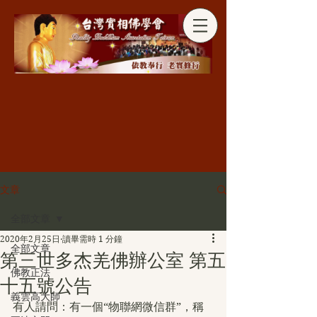
分享
文章
全部文章
2020年2月25日
讀畢需時 1 分鐘
全部文章
第三世多杰羌佛辦公室 第五
佛教正法
十五號公告
義雲高大師
有人請問：有一個“物聯網微信群”，稱