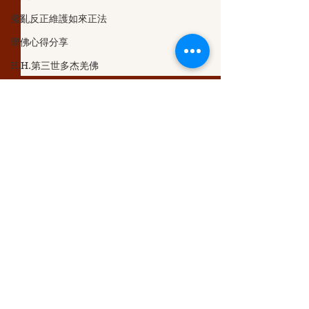
撥亂反正維護如來正法
學佛心得分享
H.H.第三世多杰羌佛
第三世多杰羌佛說 世法哲言
第三世多杰羌佛
第三世多杰羌佛說法
第三世多杰羌佛辦
多杰羌佛第三世
十二號公告） 202
留言
第三世多杰羌佛藝術成就
日，在美國拉斯維
地，南無第三世多
第三世多杰羌佛成就與聖蹟
生說法“貪能壞道”
撰寫留言......
南無羌佛說法：這才是確
觀音大悲加持法會
之後，佛母看到壇
保佛教徒成就的真正的無
供上的鮮花，便為
义云高大师
敵金剛法
說：供花要盡心虔
第三世多杰羌佛五明成就
鮮花以牡丹、蘭花
​取得最新訊息
認識多杰羌佛
蓮花這四種為首，
不能用來...
克萊兒的深夜實堂