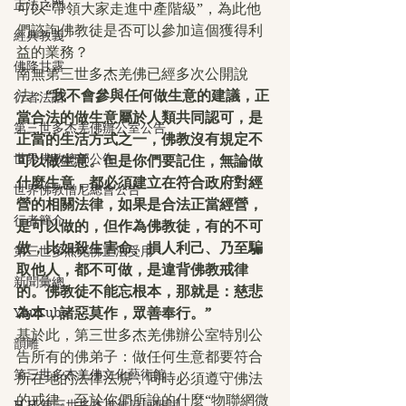
正法之門
可以“帶領大家走進中產階級”，為此他
們諮詢佛教徒是否可以參加這個獲得利
經典教義
益的業務？
佛降甘露
南無第三世多杰羌佛已經多次公開說
法：
“我不會參與任何做生意的建議，正
行者法語
當合法的做生意屬於人類共同認可，是
第三世多杰羌佛辦公室公告
正當的生活方式之一，佛教沒有規定不
世界佛教總部公告
可以做生意。但是你們要記住，無論做
什麼生意，都必須建立在符合政府對經
世界佛教僧尼總會公告
營的相關法律，如果是合法正當經營，
行者簡介
是可以做的，但作為佛教徒，有的不可
做，比如殺生害命、損人利己、乃至騙
第三世多杰羌佛正法受用
取他人，都不可做，是違背佛教戒律
新聞彙總
的。佛教徒不能忘根本，那就是：慈悲
YouTube
為本，諸惡莫作，眾善奉行。”
基於此，第三世多杰羌佛辦公室特別公
韻雕
告所有的佛弟子：做任何生意都要符合
第三世多杰羌佛文化藝術館
所在地的法律法規，同時必須遵守佛法
的戒律。至於你們所說的什麼“物聯網微
H.H.第三世多杰羌佛詩詞歌賦