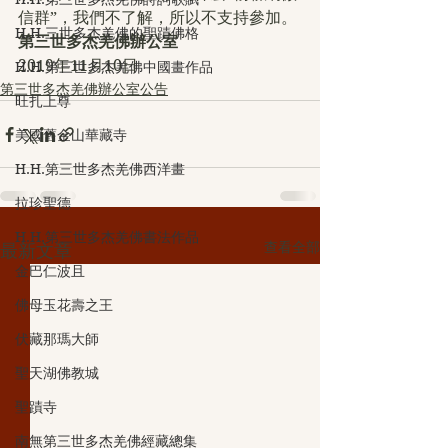
信群”，我們不了解，所以不支持參加。
H.H.三世多杰羌佛的聖蹟佛格
第三世多杰羌佛辦公室
2019年11月10日
H.H.第三世多杰羌佛中國畫作品
第三世多杰羌佛辦公室公告
旺扎上尊
美國舊金山華藏寺
H.H.第三世多杰羌佛西洋畫
拉珍聖德
H.H.第三世多杰羌佛書法作品
查看全部
最新文章
金巴仁波且
佛母玉花壽之王
伏藏那瑪大師
聖天湖佛教城
聖蹟寺
南無第三世多杰羌佛經藏總集