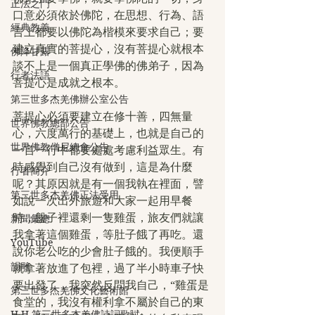
正法之門
口意必須依於佛陀，在思想、行為、語
經典教義
言上都要以佛陀為楷模來要求自己；要
建立真實的菩提心，沒有菩提心就根本
佛降甘露
談不上是一個真正學佛的佛弟子，因為
行者法語
菩提心是成就之根本。
第三世多杰羌佛辦公室公告
菩提心必須要建立在修十善，四無量
世界佛教總部公告
心，六度萬行的基礎上，也就是自己的
世界佛教僧尼總會公告
一言一行中都要處處考慮利益眾生。有
時感覺到自己沒有做到，這是為什麼
行者簡介
呢？其原因就是有一個我執在裡面，譬
第三世多杰羌佛正法受用
如說一次出外旅遊和大家一起用早餐
時，盤子裡還剩一隻雞蛋，旅友們就讓
新聞彙總
我拿著這個雞蛋，等肚子餓了再吃。還
YouTube
說你老公吃的少會肚子餓的。我便順手
韻雕
就拿著放進了包裡，過了半小時車子快
要出發了，我突然反問我自己，“雞蛋是
第三世多杰羌佛文化藝術館
食堂的，我沒有權利拿不屬於自己的東
H.H.第三世多杰羌佛詩詞歌賦