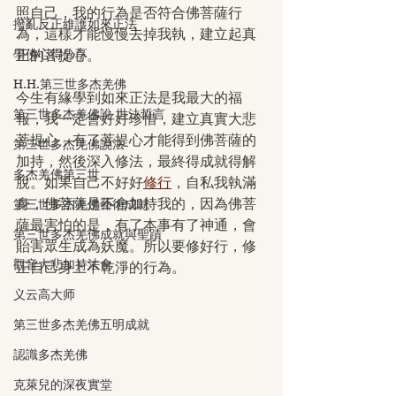
照自己，我的行為是否符合佛菩薩行
撥亂反正維護如來正法
為，這樣才能慢慢去掉我執，建立起真
學佛心得分享
正的菩提心。
H.H.第三世多杰羌佛
今生有緣學到如來正法是我最大的福
第三世多杰羌佛說 世法哲言
報，我一定會好好珍惜，建立真實大悲
菩提心，有了菩提心才能得到佛菩薩的
第三世多杰羌佛說法
加持，然後深入修法，最終得成就得解
多杰羌佛第三世
脫。如果自己不好好
修行
，自私我執滿
身，佛菩薩是不會加持我的，因為佛菩
第三世多杰羌佛藝術成就
薩最害怕的是，有了本事有了神通，會
第三世多杰羌佛成就與聖蹟
貽害眾生成為妖魔。所以要修好行，修
觀音大悲加持法會
正自己身上不乾淨的行為。
义云高大师
第三世多杰羌佛五明成就
認識多杰羌佛
克萊兒的深夜實堂