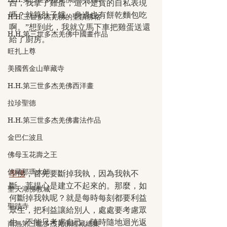
西，我拿了雞蛋，這不是貪的自私表現
嗎？就算肚子餓，身邊也有餅乾麵包吃
H.H.三世多杰羌佛的聖蹟佛格
啊。”想到此，我就立馬下車把雞蛋送還
H.H.第三世多杰羌佛中國畫作品
給了廚房。
旺扎上尊
美國舊金山華藏寺
H.H.第三世多杰羌佛西洋畫
拉珍聖德
H.H.第三世多杰羌佛書法作品
金巴仁波且
佛母玉花壽之王
伏藏那瑪大師
學佛
，首先要斷掉我執，因為我執不
斷，菩提心是建立不起來的。那麼，如
聖天湖佛教城
何斷掉我執呢？就是每時每刻都要利益
聖蹟寺
眾生，把利益讓給別人，處處要考慮眾
生，不能只考慮自己，隨時隨地迴光返
南無第三世多杰羌佛經藏總集