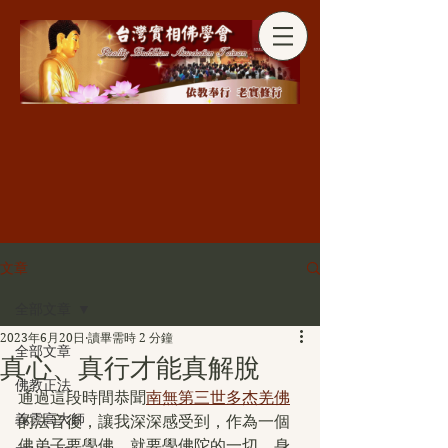
分享
文章
全部文章
2023年6月20日
讀畢需時 2 分鐘
全部文章
真心、真行才能真解脫
佛教正法
通過這段時間恭聞
南無第三世多杰羌佛
義雲高大師
的法音後，讓我深深感受到，作為一個
佛弟子要學佛，就要學佛陀的一切，身