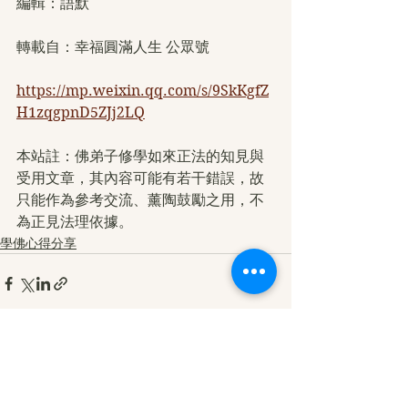
編輯：語默
轉載自：幸福圓滿人生 公眾號
https://mp.weixin.qq.com/s/9SkKgfZ
H1zqgpnD5ZJj2LQ
本站註：佛弟子修學如來正法的知見與
受用文章，其內容可能有若干錯誤，故
只能作為參考交流、薰陶鼓勵之用，不
為正見法理依據。
學佛心得分享
查看全部
最新文章