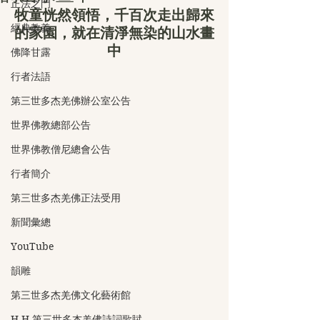
正法之門
牧童恍然領悟，千百次走出歸來
經典教義
的家園，就在清淨無染的山水畫
中
佛降甘露
行者法語
第三世多杰羌佛辦公室公告
世界佛教總部公告
世界佛教僧尼總會公告
行者簡介
第三世多杰羌佛正法受用
新聞彙總
YouTube
韻雕
第三世多杰羌佛文化藝術館
H.H.第三世多杰羌佛詩詞歌賦