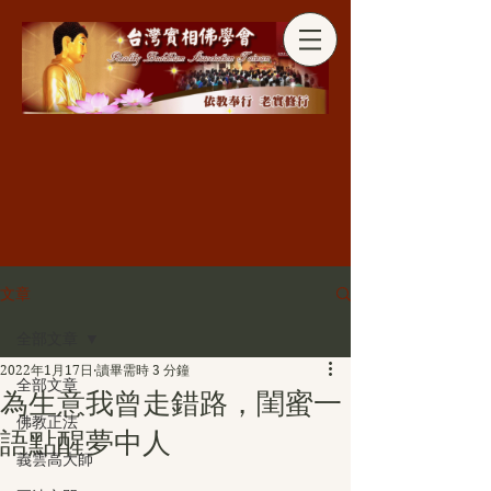
分享
文章
全部文章
2022年1月17日
讀畢需時 3 分鐘
全部文章
為生意我曾走錯路，閨蜜一
佛教正法
語點醒夢中人
義雲高大師