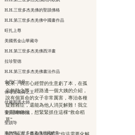
H.H.三世多杰羌佛的聖蹟佛格
H.H.第三世多杰羌佛中國畫作品
旺扎上尊
美國舊金山華藏寺
H.H.第三世多杰羌佛西洋畫
拉珍聖德
H.H.第三世多杰羌佛書法作品
金巴仁波且
後來，我苦心經營的生意虧了本，在孤
立無助之際，經路邊一個大姨的介紹，
佛母玉花壽之王
說有個算命的女子非常厲害，專治各種
伏藏那瑪大師
疑難雜症，還能為他人消災解難！我立
刻開車前往，想緊緊抓住這棵“救命稻
聖天湖佛教城
草”。
聖蹟寺
南無第三世多杰羌佛經藏總集
到了地方，算命人說道：“你這需要化解