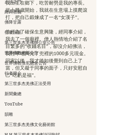
正法之門
我出生在鄉下，吃苦耐勞是我的專長。
從十幾歲開始，我就在生意場上摸爬滾
經典教義
打，把自己鍛煉成了一名“女漢子”。
佛降甘露
曾經為了確保生意興隆，經同事介紹，
行者法語
我去了一個廟裡。僧人熱情地介紹了名
第三世多杰羌佛辦公室公告
目繁多的“收錢名目”，卻沒介紹佛法，
世界佛教總部公告
我輕率地掏光了兜裡的1000多元現金。
回家以後，我才後知後覺到自己上了
世界佛教僧尼總會公告
當，但又礙于同事的面子，只好安慰自
行者簡介
己“吃虧是福”。
第三世多杰羌佛正法受用
新聞彙總
YouTube
韻雕
第三世多杰羌佛文化藝術館
H.H.第三世多杰羌佛詩詞歌賦