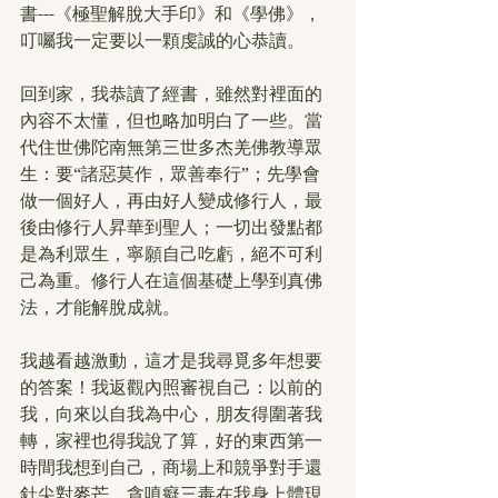
書---《極聖解脫大手印》和《學佛》，
叮囑我一定要以一顆虔誠的心恭讀。
回到家，我恭讀了經書，雖然對裡面的
內容不太懂，但也略加明白了一些。當
代住世佛陀南無第三世多杰羌佛教導眾
生：要“諸惡莫作，眾善奉行”；先學會
做一個好人，再由好人變成修行人，最
後由修行人昇華到聖人；一切出發點都
是為利眾生，寧願自己吃虧，絕不可利
己為重。修行人在這個基礎上學到真佛
法，才能解脫成就。
我越看越激動，這才是我尋覓多年想要
的答案！我返觀內照審視自己：以前的
我，向來以自我為中心，朋友得圍著我
轉，家裡也得我說了算，好的東西第一
時間我想到自己，商場上和競爭對手還
針尖對麥芒。貪嗔癡三毒在我身上體現