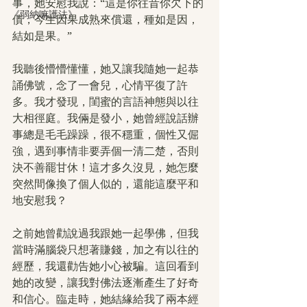
事，她安慰我說：“這是你往昔你欠下的
《弱納嘛護法》
債，今生因果成熟來償還，種如是因，
結如是果。”
我聽後懵懵懂懂，她又讓我隨她一起恭
誦佛號，念了一會兒，心情平復了許
多。我才發現，閨蜜的言語神態與以往
大相徑庭。我倆是發小，她曾經說話辦
事總是毛毛躁躁，很不穩重，個性又倔
強，遇到事情非要弄個一清二楚，否則
決不善罷甘休！這才多久沒見，她怎麼
突然間像換了個人似的，還能這麼平和
地安慰我？
之前她曾勸說過我跟她一起學佛，但我
當時滿腦袋只想著賺錢，加之有以往的
經歷，我還勸告她小心被騙。這回看到
她的改變，讓我對佛法逐漸產生了好奇
和信心。臨走時，她結緣給我了兩本經