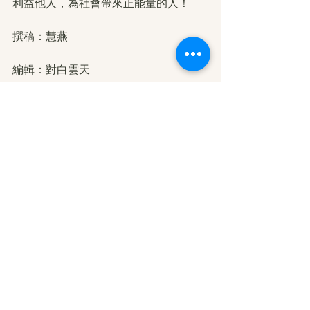
利益他人，為社會帶來正能量的人！
撰稿：慧燕
編輯：對白雲天
轉載自：人生新視野
https://weibo.com/ttarticle/p/show?
id=2309404725968513400964
本站註：佛弟子修學如來正法的知見與
受用文章，其內容可能有若干錯誤，故
只能作為參考交流、薰陶鼓勵之用，不
為正見法理依據。
學佛心得分享