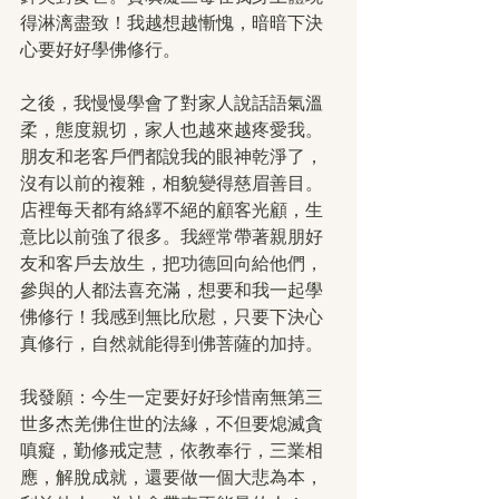
得淋漓盡致！我越想越慚愧，暗暗下決
心要好好學佛修行。
之後，我慢慢學會了對家人說話語氣溫
柔，態度親切，家人也越來越疼愛我。
朋友和老客戶們都說我的眼神乾淨了，
沒有以前的複雜，相貌變得慈眉善目。
店裡每天都有絡繹不絕的顧客光顧，生
意比以前強了很多。我經常帶著親朋好
友和客戶去放生，把功德回向給他們，
參與的人都法喜充滿，想要和我一起學
佛修行！我感到無比欣慰，只要下決心
真修行，自然就能得到佛菩薩的加持。
我發願：今生一定要好好珍惜南無第三
世多杰羌佛住世的法緣，不但要熄滅貪
嗔癡，勤修戒定慧，依教奉行，三業相
應，解脫成就，還要做一個大悲為本，