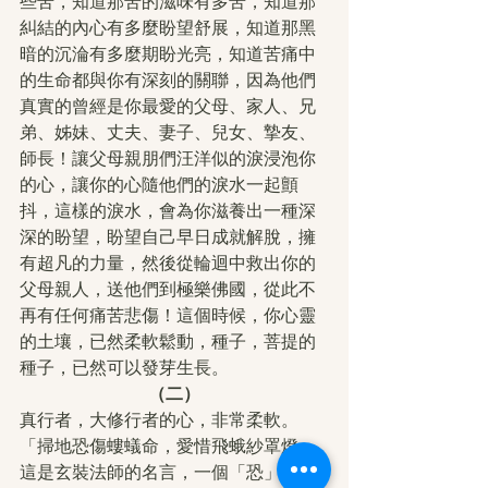
些苦，知道那苦的滋味有多苦，知道那
糾結的內心有多麼盼望舒展，知道那黑
暗的沉淪有多麼期盼光亮，知道苦痛中
的生命都與你有深刻的關聯，因為他們
真實的曾經是你最愛的父母、家人、兄
弟、姊妹、丈夫、妻子、兒女、摯友、
師長！讓父母親朋們汪洋似的淚浸泡你
的心，讓你的心隨他們的淚水一起顫
抖，這樣的淚水，會為你滋養出一種深
深的盼望，盼望自己早日成就解脫，擁
有超凡的力量，然後從輪迴中救出你的
父母親人，送他們到極樂佛國，從此不
再有任何痛苦悲傷！這個時候，你心靈
的土壤，已然柔軟鬆動，種子，菩提的
種子，已然可以發芽生長。
（二）
真行者，大修行者的心，非常柔軟。
「掃地恐傷螻蟻命，愛惜飛蛾紗罩燈」
這是玄裝法師的名言，一個「恐」，一