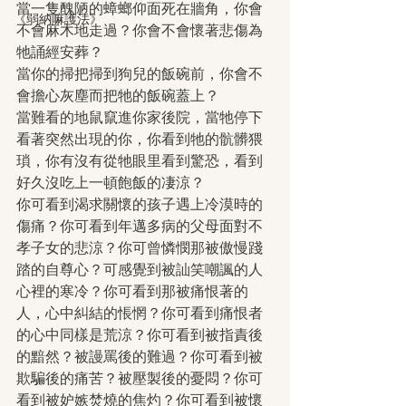
當一隻醜陋的蟑螂仰面死在牆角，你會
《弱納嘛護法》
不會麻木地走過？你會不會懷著悲傷為
牠誦經安葬？
當你的掃把掃到狗兒的飯碗前，你會不
會擔心灰塵而把牠的飯碗蓋上？
當難看的地鼠竄進你家後院，當牠停下
看著突然出現的你，你看到牠的骯髒猥
瑣，你有沒有從牠眼里看到驚恐，看到
好久沒吃上一頓飽飯的凄涼？
你可看到渴求關懷的孩子遇上冷漠時的
傷痛？你可看到年邁多病的父母面對不
孝子女的悲涼？你可曾憐憫那被傲慢踐
踏的自尊心？可感覺到被訕笑嘲諷的人
心裡的寒冷？你可看到那被痛恨著的
人，心中糾結的悵惘？你可看到痛恨者
的心中同樣是荒涼？你可看到被指責後
的黯然？被謾罵後的難過？你可看到被
欺騙後的痛苦？被壓製後的憂悶？你可
看到被妒嫉焚燒的焦灼？你可看到被懷