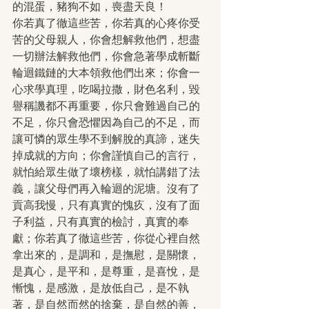
的混蛋，豬狗不如，喪盡天良！
你若真了徹這些苦，你若真的心疼你受
苦的父母親人，你會想解救他們，想盡
一切辦法解救他們，你會急著學成斬斷
輪迴鐵鏈的大本領救他們出來；你會一
心求學真理，吃喝拉撒，財色名利，毀
譽稱譏都不再重要，你只會難過自己的
不足，你只會恐懼因為自己的不足，而
讓可憐的眾生學不到解脫的真諦，迷失
掉成就的方向；你會謹慎自己的言行，
就怕給眾生做了壞榜樣，就怕講錯了法
義，讓父母們再入輪迴的泥塘。沒有了
貢高我慢，只有真實的愧疚，沒有了面
子利益，只有真實的檢討，真實的奉
獻；你若真了徹這些苦，你從心裡自然
拿出來的，是調和，是撫慰，是關懷，
是真心，是平和，是尊重，是喜悅，是
慚愧，是感激，是放低自己，是不執
著，是自然而然的捨棄，是自然的善，