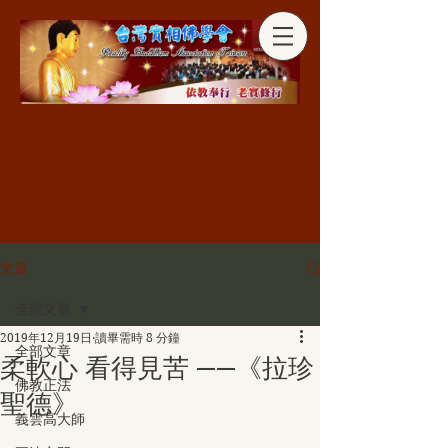
分享
文章
全部文章
2019年12月19日
讀畢需時 8 分鐘
全部文章
柔軟心 看得見苦 ——《拉珍
佛教正法
聖德》
義雲高大師