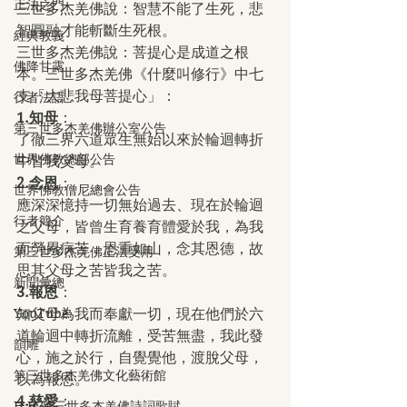
正法之門
三世多杰羌佛說：智慧不能了生死，悲
智圓融才能斬斷生死根。
經典教義
三世多杰羌佛說：菩提心是成道之根
佛降甘露
本。三世多杰羌佛《什麼叫修行》中七
支「大悲我母菩提心」：
行者法語
1.知母
：
第三世多杰羌佛辦公室公告
了徹三界六道眾生無始以來於輪迴轉折
世界佛教總部公告
中皆我父母。
2.念恩
：
世界佛教僧尼總會公告
應深深憶持一切無始過去、現在於輪迴
行者簡介
之父母，皆曾生育養育體愛於我，為我
而勞累病苦，恩重如山，念其恩德，故
第三世多杰羌佛正法受用
思其父母之苦皆我之苦。
新聞彙總
3.報恩
：
YouTube
知父母為我而奉獻一切，現在他們於六
道輪迴中轉折流離，受苦無盡，我此發
韻雕
心，施之於行，自覺覺他，渡脫父母，
第三世多杰羌佛文化藝術館
以為報恩。
4.慈愛
：
H.H.第三世多杰羌佛詩詞歌賦