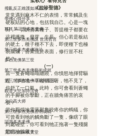
柔軟心  看得見苦
《拉珍聖德》
撥亂反正維護如來正法
常常遇到麻木不仁的表情，常常觸及生
學佛心得分享
硬板結的心地，包括我自己。心是一塊
H.H.第三世多杰羌佛
田，一切的善業種子、菩提種子都要在
這裡播撒，發芽，生長。但心若是板結
第三世多杰羌佛說 世法哲言
的硬土，種子種不下去，即便種下也極
第三世多杰羌佛說法
易腐爛，善業流於表面，修行豈不枉
然？
多杰羌佛第三世
（一）
第三世多杰羌佛藝術成就
當一隻蒼蠅嗡嗡纏繞，你憤怒地揮臂驅
第三世多杰羌佛成就與聖蹟
趕，你啪地一下碰個正著，牠不見了，
你舒了一口氣，此時，你可會看到蒼蠅
觀音大悲加持法會
的手腳被你擊斷，正在牆角痛苦的哀
义云高大师
號？
當你厭煩地震落那隻咬疼你的螞蟻，你
第三世多杰羌佛五明成就
可曾看到牠的觸角斷了一隻，像瞎了眼
認識多杰羌佛
到處碰壁，你可看到牠正拖著一隻殘腿
驚慌地躲藏？
克萊兒的深夜實堂