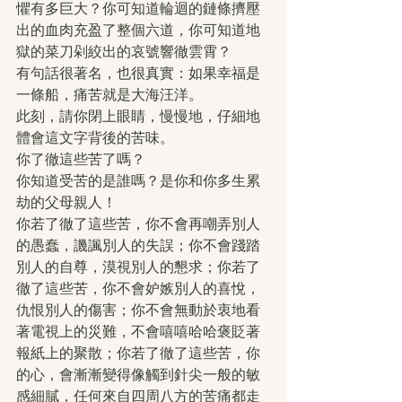
懼有多巨大？你可知道輪迴的鏈條擠壓
出的血肉充盈了整個六道，你可知道地
獄的菜刀剁絞出的哀號響徹雲霄？
有句話很著名，也很真實：如果幸福是
一條船，痛苦就是大海汪洋。
此刻，請你閉上眼睛，慢慢地，仔細地
體會這文字背後的苦味。
你了徹這些苦了嗎？
你知道受苦的是誰嗎？是你和你多生累
劫的父母親人！
你若了徹了這些苦，你不會再嘲弄別人
的愚蠢，譏諷別人的失誤；你不會踐踏
別人的自尊，漠視別人的懇求；你若了
徹了這些苦，你不會妒嫉別人的喜悅，
仇恨別人的傷害；你不會無動於衷地看
著電視上的災難，不會嘻嘻哈哈褒貶著
報紙上的聚散；你若了徹了這些苦，你
的心，會漸漸變得像觸到針尖一般的敏
感細膩，任何來自四周八方的苦痛都走