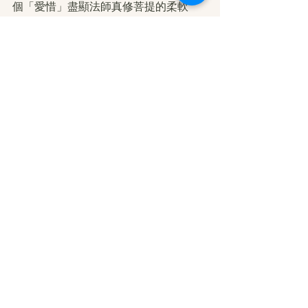
個「愛惜」盡顯法師真修菩提的柔軟
心。
很多年前，朋友說起她學佛修行的丈
夫，「我家那口子，真是無可救藥，讓
他去買蘋果，蘋果倒是買回來了，可十
個蘋果九個都是壞的，我氣不打一處
來，問他為啥專挑壞的回來，他吞吞吐
吐地說，我看他每天從早做到晚，生意
又不好，壞蘋果多了生意更不好，怪可
憐的，我就把壞的買回來了，留下好的
他容易賣出去。」朋友憤憤地數落丈夫
的愚笨，我心裡卻熱乎乎一團，一直熱
了這許多年。那份心，那顆看得到辛苦
的柔軟心，真的可貴。
柔軟的心，像水，清澈的水。而水所具
有的，不光是柔潤，水蘊藏著無堅不摧
的力量。
菩薩的大勇堅韌是因極致的柔軟而生。
普青法師代眾生受苦，能挖心供佛，能