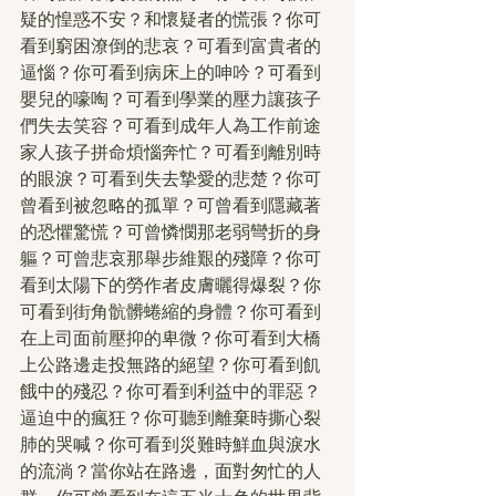
疑的惶惑不安？和懷疑者的慌張？你可
看到窮困潦倒的悲哀？可看到富貴者的
逼惱？你可看到病床上的呻吟？可看到
嬰兒的嚎啕？可看到學業的壓力讓孩子
們失去笑容？可看到成年人為工作前途
家人孩子拼命煩惱奔忙？可看到離別時
的眼淚？可看到失去摯愛的悲楚？你可
曾看到被忽略的孤單？可曾看到隱藏著
的恐懼驚慌？可曾憐憫那老弱彎折的身
軀？可曾悲哀那舉步維艱的殘障？你可
看到太陽下的勞作者皮膚曬得爆裂？你
可看到街角骯髒蜷縮的身體？你可看到
在上司面前壓抑的卑微？你可看到大橋
上公路邊走投無路的絕望？你可看到飢
餓中的殘忍？你可看到利益中的罪惡？
逼迫中的瘋狂？你可聽到離棄時撕心裂
肺的哭喊？你可看到災難時鮮血與淚水
的流淌？當你站在路邊，面對匆忙的人