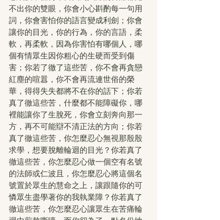
不出你的雙眼，你會小心斟酌每一句用
詞，你會害怕你的語言變成利劍；你會
讓你的目光，你的行為，你的言語，柔
軟，再柔軟，因為你害怕有哪個人，哪
個有情眾生因你粗心的生硬而受到傷
害；你若了徹了這些苦，你不會再貪戀
紅塵的喧囂，你不會再流連世俗的榮
華，得得失失都將不在你的話下；你若
真了徹這些苦，什麼都不能障礙你，哪
裡能讓你了生脫死，你會立刻奔向那一
方，再不可能辯不清正法的方向；你若
真了徹這些苦，你怎麼忍心無視那殷殷
求學，想要脫離輪迴的目光？你若真了
徹這些苦，你怎麼忍心做一個空有名號
的法師或仁波且，你怎麼忍心將這個名
號置於眾生的慧命之上，讓跟隨你的可
憐眾生盡學著你的我執業障？你若真了
徹這些苦，你怎麼忍心讓眾生在苦痛輪