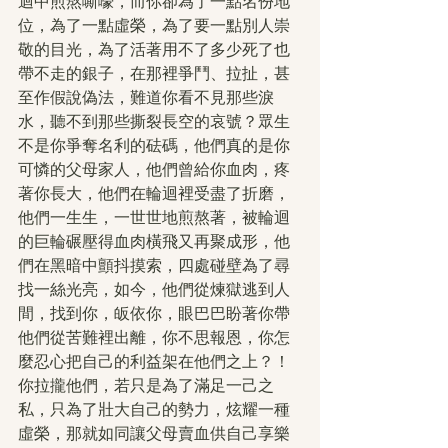
迴中煎熬嘶嚎，而你卻為了一點名份地
位，為了一點虛榮，為了要一點別人崇
敬的目光，為了活著用不了多少死了也
帶不走的銀子，在那裡爭鬥、拉扯，甚
至作假說偽法，難道你看不見那些淚
水，聽不到那些撕裂長空的哀號？眾生
不是你爭奪名利的砝碼，他們真的是你
可憐的父母家人，他們曾給你血肉，疼
著你長大，他們在輪迴裡受盡了折磨，
他們一生生，一世世地煎熬著，被輪迴
的巨輪碾壓得血肉橫飛又再聚成形，他
們在黑暗中顫抖摸索，四處碰壁為了尋
找一絲光亮，如今，他們從煉獄逃到人
間，找到你，皈依你，眼巴巴盼著你帶
他們從苦難裡出離，你不思報恩，你怎
麼忍心把自己的利益架在他們之上？！
你拉攏他們，若只是為了滿足一己之
私，只為了壯大自己的勢力，炫耀一種
虛榮，那就如同讓父母賣血供自己享樂