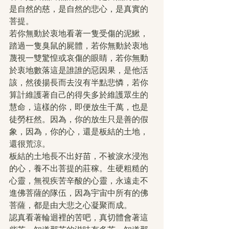
是自然的慈，是自然的悲心，是真實的
菩提。
若你無動於衷地看著一隻受傷的泥鰍，
踏過一隻臭鼠的屍體，若你無動於衷地
蔑視一雙驚惶或哀傷的眼睛，若你無動
於衷地數落這是誰誰的惡因果，是他活
該，然後揚長而去沒有半點悲憐，若你
算計維護著自己的得失多於維護眾生的
慧命，這樣的你，即便放生千萬，也是
徒勞枉然。因為，你的放生只是善的假
象，因為，你的心，還是板結的土地，
還很荒涼。
板結的土地長不出好苗，不被淚水浸泡
的心，養不出菩提的莊稼。生硬粗糙的
心靈，無視疾苦辛酸的心靈，永遠走不
進佛菩薩的隊伍，因為宇宙中所有的佛
菩薩，都是由大悲之心凝聚而成。
認真看著輪迴裡的苦吧，真切體會著這