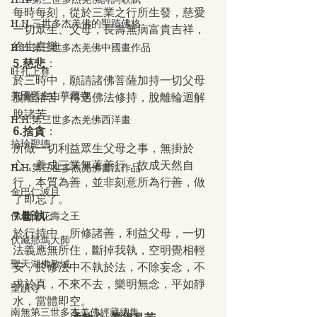
每時每刻，從於三業之行所生發，慈愛
H.H.三世多杰羌佛的聖蹟佛格
一切眾生、父母，長壽無病富貴吉祥，
終生喜樂。
H.H.第三世多杰羌佛中國畫作品
5.慈悲
：
旺扎上尊
於三時中，願請諸佛菩薩加持一切父母
美國舊金山華藏寺
脫離諸苦，得遇佛法修持，脫離輪迴解
脫諸苦。
H.H.第三世多杰羌佛西洋畫
6.捨貪
：
拉珍聖德
所做一切利益眾生父母之事，無掛於
心，養成三業無著善行，故成天然自
H.H.第三世多杰羌佛書法作品
行，本質為善，並非刻意所為行善，做
金巴仁波且
了即忘了。
佛母玉花壽之王
7.斷執
：
於行持中，所修諸善，利益父母，一切
伏藏那瑪大師
法義應無所住，斷掉我執，空明覺相輕
聖天湖佛教城
安，於修法中不執於法，不除妄念，不
求於真，不來不去，樂明無念，平如靜
聖蹟寺
水，當體即空。
南無第三世多杰羌佛經藏總集