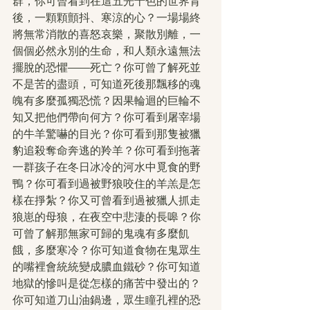
群，你可曾看到在這五光十色的世界背
後，一顆顆顫抖、寒涼的心？一場場終
將無常消散的喜怒哀樂，聚散別離，一
個個必然永別的生命，和人類永遠無法
擺脫的恐懼——死亡？你可曾了解死並
不是苦的盡頭，可知道死後那飄移的魂
魄有多麼孤獨恐慌？因果輪迴的巨輪不
知又把他們帶向何方？你可看到屠宰場
的牛羊驚嚇的目光？你可看到那隻被獵
豹追殺奪命奔逃的羚羊？你可看到拖著
一群孩子在冬日冰冷的河水中覓食的野
鴨？你可看到過被野狼咬住的羊羔是怎
樣在掙紮？你又可曾看到過被獵人抓走
狼崽的母狼，在夜空中悲淒的長嗥？你
可曾了解那無家可歸的鬼魂有多麼飢
餓，多麼寒冷？你可知道食物在鬼眾生
的嘴裡會統統變成膿血鐵砂？你可知道
地獄的慘叫是從怎樣的痛苦中發出的？
你可知道刀山油鍋邊，眾生瞳孔裡的恐