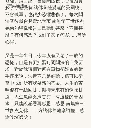
哀傷。談白說，自從聞法後，心裡踏實
《弱納嘛護法》
多了，感受有 諸佛菩薩滿滿的愛圍繞，
不會孤單，也很少恐懼悲傷了。每次聞
法音後就會興奮地對著 南無第三世多杰
羌佛的聖像報告自己聽到甚麼？不懂甚
麼？有何感想？找到了甚麼答案……等等
心得。
又是一年生日，今年沒有又老了一歲的
恐慌，但是有要抓緊時間聞法的自我要
求！對於我這個對所有事物都好奇的射
手座來說，法音不只是好聽，還可以從
當中找到所有我疑惑的答案。人生的苦
味似有一絲回甘，期待未來有如倒吃甘
蔗，人生尾蘊充滿甘甜！有這樣的善因
緣，只能說感恩再感恩！感恩 南無第三
世多杰羌佛、 十方諸佛菩薩摩訶薩，感
謝嘎堵師父！