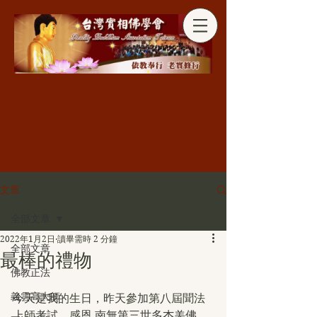
分享
文章
全部文章
2022年1月2日
讀畢需時 2 分鐘
全部文章
最棒的禮物
佛教正法
義雲高大師
今天是我的生日，昨天參加第八屆聞法
上師考試，感恩 南無第三世多杰羌佛、 