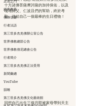
正法之門
十方諸佛菩薩摩訶薩的加持保佑，以及
經典教義
嘎堵師父、仁波且們的幫助，終於考
取，送給自己一個最棒的生日禮物！
佛降甘露
行者法語
第三世多杰羌佛辦公室公告
世界佛教總部公告
世界佛教僧尼總會公告
行者簡介
第三世多杰羌佛正法受用
新聞彙總
YouTube
韻雕
第三世多杰羌佛文化藝術館
回想自己出生三個月即被家母帶到天主
H.H.第三世多杰羌佛詩詞歌賦