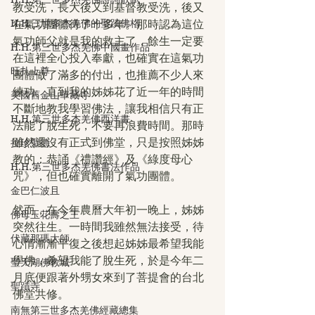
教受洗，長大後又到基督教受洗，後又
H.H.三世多杰羌佛的聖蹟佛格
在氣功團體待了十多年。那時認為這位
氣功師父就是我的救主了，餘生一定要
H.H.第三世多杰羌佛中國畫作品
在這裡全心投入奉獻，也確實在這氣功
旺扎上尊
團體做了滿多的付出，也推薦不少人來
練功。直到我的姊姊花了近一年的時間
美國舊金山華藏寺
不斷地教我學習佛法，讓我相信只有正
H.H.第三世多杰羌佛西洋畫
法能了脫生死，不要再浪費時間。那時
雖然還沒有正式到佛堂，只是按照姊姊
拉珍聖德
教的：恭誦《禮讚經》及《綠度母心
H.H.第三世多杰羌佛書法作品
咒》，但也確實離開了氣功團體。
金巴仁波且
然而，在今年農曆大年初一晚上，姊姊
佛母玉花壽之王
突然往生。一時間我雖然無法接受，待
伏藏那瑪大師
心情漸漸平復之後想起姊姊最希望我能
學佛，希望我能了脫生死，於是今年二
聖天湖佛教城
月底便跟著外甥女來到了菩提會的台北
聖蹟寺
佛堂共修。
南無第三世多杰羌佛經藏總集