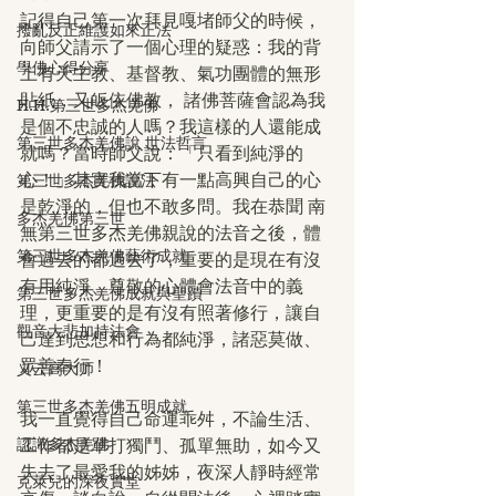
記得自己第一次拜見嘎堵師父的時候，
撥亂反正維護如來正法
向師父請示了一個心理的疑惑：我的背
學佛心得分享
上有天主教、基督教、氣功團體的無形
貼紙，又皈依佛教， 諸佛菩薩會認為我
H.H.第三世多杰羌佛
是個不忠誠的人嗎？我這樣的人還能成
第三世多杰羌佛說 世法哲言
就嗎？當時師父說：「只看到純淨的
心！」其實我當下有一點高興自己的心
第三世多杰羌佛說法
是乾淨的，但也不敢多問。我在恭聞 南
多杰羌佛第三世
無第三世多杰羌佛親說的法音之後，體
第三世多杰羌佛藝術成就
會過去的都過去了，重要的是現在有沒
有用純淨、尊敬的心體會法音中的義
第三世多杰羌佛成就與聖蹟
理，更重要的是有沒有照著修行，讓自
觀音大悲加持法會
己達到思想和行為都純淨，諸惡莫做、
眾善奉行！
义云高大师
第三世多杰羌佛五明成就
我一直覺得自己命運乖舛，不論生活、
認識多杰羌佛
工作都是單打獨鬥、孤單無助，如今又
失去了最愛我的姊姊，夜深人靜時經常
克萊兒的深夜實堂