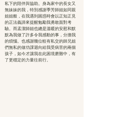
私下的陪伴與協助。身為家中的長女又
無妹妹的我，特別感謝季芳師姐如同親
姐姐般，在我遇到困惑時會以正知正見
的正法義諦來提醒勉勵我勇敢面對考
驗。而孟潔師姐也總是溫暖的安慰和默
默為我做了許多令我感動的事，分擔我
的煩惱。也感謝幾位較有私交的師兄姐
們無私的做功課迴向給我受病苦的兩個
孩子，如今才讓我在此困境磨難中，有
了更穩定的力量往前行。