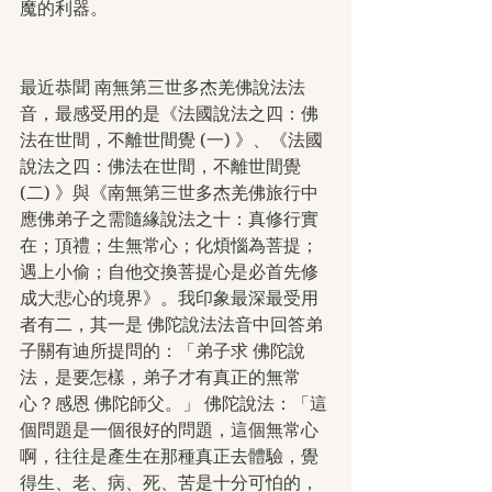
魔的利器。
最近恭聞 南無第三世多杰羌佛說法法
音，最感受用的是《法國說法之四：佛
法在世間，不離世間覺 (一) 》、《法國
說法之四：佛法在世間，不離世間覺 
(二) 》與《南無第三世多杰羌佛旅行中
應佛弟子之需隨緣說法之十：真修行實
在；頂禮；生無常心；化煩惱為菩提；
遇上小偷；自他交換菩提心是必首先修
成大悲心的境界》。我印象最深最受用
者有二，其一是 佛陀說法法音中回答弟
子關有迪所提問的：「弟子求 佛陀說
法，是要怎樣，弟子才有真正的無常
心？感恩 佛陀師父。」 佛陀說法：「這
個問題是一個很好的問題，這個無常心
啊，往往是產生在那種真正去體驗，覺
得生、老、病、死、苦是十分可怕的，