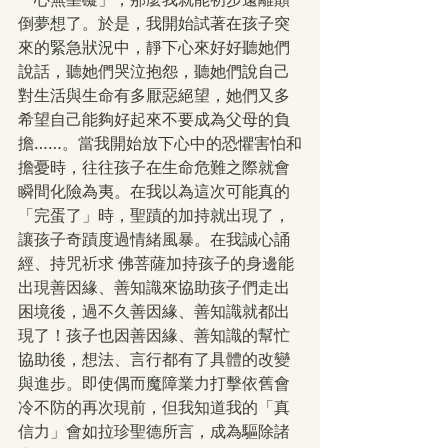
倒夢想了。於是，我開始試著在孩子突
來的緊急狀況中，靜下心來好好聽她們
說話，聽她們哭泣抱怨，聽她們說自己
對生活與生命有多厭惡絕望，她們又多
希望自己能夠好起來不要成為父母的負
擔……。當我開始放下心中的恐懼害怕和
擔憂時，往往孩子在生命危難之際就會
瞬間化險為夷。在我以為這次可能真的
「完蛋了」時，聖蹟的加持就出現了，
讓孩子奇蹟度過情緒風暴。在我誠心誦
經、持咒祈求 佛菩薩加持孩子的身邊能
出現善因緣、善知識來協助孩子們走出
困境後，過不久善因緣、善知識就都出
現了！孩子也因善因緣、善知識的幫忙
協助後，想法、言行都有了具體的改變
與進步。即使偶而魔障業力打擊依舊會
冷不防的再次現前，但我知道我的「真
信力」會如拉珍聖德所言，成為驅除諸