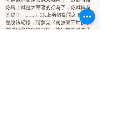
你馬上就是大菩薩的行為了，你就轉為
菩提了。……」(以上兩個提問之 佛陀完
整說法紀錄，請參見《南無第三世多杰
羌佛經藏總集第二集：旅行中應佛弟子
之需隨緣說法》 P.177 ~ P.181 )
南無羌佛說法精闢簡明，讓我受用無
窮！回首來時路，無論幼年那些時刻恐
怖無常境的煎熬經歷，或是這幾年強盛
的逆境磨難，我都深深的感恩有 南無第
三世多杰羌佛說解脫正法之教誡得以依
傍遵行，還有師父慈悲的幫助使我得以
安心前行。如今我更全然感恩 諸佛菩薩
自幼就給了我
修行
前的種種磨難機會，
而入佛門近十五年以來又不斷地給予我
種種苦難修練的機會。尤其兩個孩子同
時重病的這五年多來，再次給了我更巨