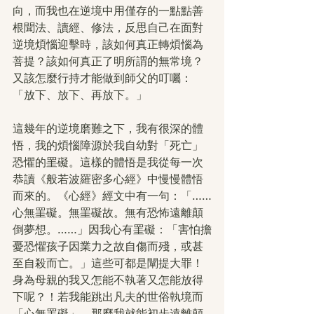
向，而我也在逆境中用僅存的一點點善
根聞法、讀經、修法，反思自己在面對
逆境煩惱迎擊時，該如何真正轉煩惱為
菩提？該如何真正了明所謂的無常境？
又該怎麼行持才能做到師父的叮囑：
「放下、放下、再放下。」
這幾年的逆境磨難之下，我有很深的體
悟，我的煩惱障源於我自幼對「死亡」
恐懼的罣礙。這樣的體悟是我從每一次
恭讀《般若波羅密多心經》中慢慢體悟
而來的。《心經》經文中有一句：「……
心無罣礙。無罣礙故。無有恐怖遠離顛
倒夢想。……」因我心有罣礙：「害怕擔
憂恐懼孩子因業力之故自傷而殘，或甚
至自殺而亡。」這些可都是闡提大罪！
身為母親的我又怎能不執著又怎能放得
下呢？！若我能跳出凡夫的世俗執境而
「心無罣礙」，那麼我就能初步遠離顛