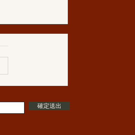
法會活動:全美和世界各地
佛教信眾 匯聚南加共慶佛
確定送出