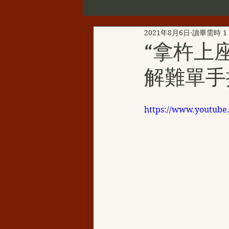
2021年8月6日
讀畢需時 1
第三世多杰羌佛辦公室公告
“拿杵上
解難單手
新聞彙總
YouTube
韻
https://www.youtub
H.H.三世多杰羌佛的聖蹟佛格
H.H.第三世多杰羌佛西洋畫
伏藏那瑪大師
聖天湖佛教城