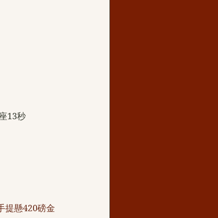
座13秒
手提懸420磅金