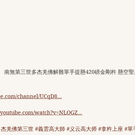
凡   南無第三世多杰羌佛解難單手提懸420磅金剛杵 懸空聖
be.com/channel/UCqD8...
.youtube.com/watch?v=NLOGZ...
多杰羌佛第三世
#義雲高大師
#义云高大师
#拿杵上座
#單