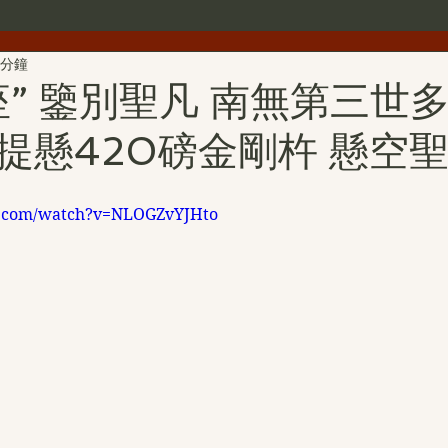
 分鐘
世界佛教總部公告
世界佛教僧尼總會公告
行者簡介
座” 鑒別聖凡 南無第三世
提懸420磅金剛杵 懸空聖
雕
第三世多杰羌佛文化藝術館
H.H.第三世多杰羌佛詩詞
e.com/watch?v=NLOGZvYJHto
H.H.第三世多杰羌佛中國畫作品
旺扎上尊
美國舊金山
拉珍聖德
H.H.第三世多杰羌佛書法作品
金巴仁波且
聖蹟寺
南無第三世多杰羌佛經藏總集
撥亂反正維護