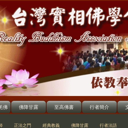
羌佛
佛降甘露
至高佛書
行者簡介
師
正法之門
經典教義
佛降甘露
行者法語