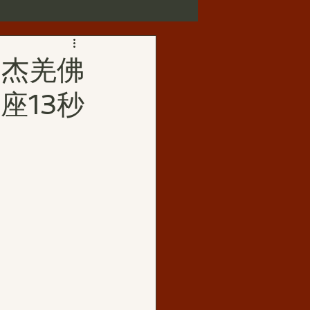
第三世多杰羌佛正法受用
多杰羌佛
座13秒
歌賦
華藏寺
佛母玉花壽之王
如來正法