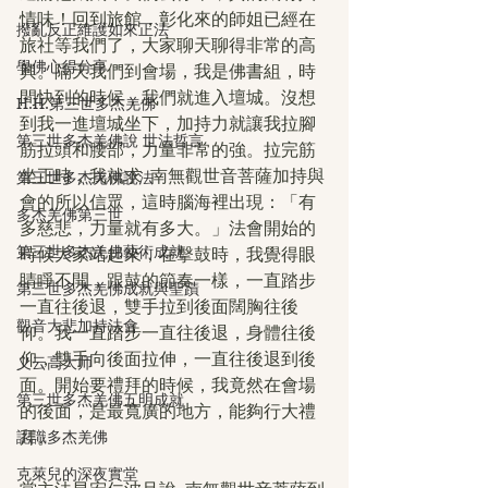
情味！回到旅館，彰化來的師姐已經在
撥亂反正維護如來正法
旅社等我們了，大家聊天聊得非常的高
學佛心得分享
興。隔天我們到會場，我是佛書組，時
間快到的時候，我們就進入壇城。沒想
H.H.第三世多杰羌佛
到我一進壇城坐下，加持力就讓我拉腳
第三世多杰羌佛說 世法哲言
筋拉頭和腰部，力量非常的強。拉完筋
坐正時，我就求  南無觀世音菩薩加持與
第三世多杰羌佛說法
會的所以信眾，這時腦海裡出現：「有
多杰羌佛第三世
多慈悲，力量就有多大。」法會開始的
第三世多杰羌佛藝術成就
時候大家站起來，在擊鼓時，我覺得眼
睛睜不開，跟鼓的節奏一樣，一直踏步
第三世多杰羌佛成就與聖蹟
一直往後退，雙手拉到後面闊胸往後
觀音大悲加持法會
仰。我一直踏步一直往後退，身體往後
仰，雙手向後面拉伸，一直往後退到後
义云高大师
面。開始要禮拜的時候，我竟然在會場
第三世多杰羌佛五明成就
的後面，是最寬廣的地方，能夠行大禮
拜。
認識多杰羌佛
克萊兒的深夜實堂