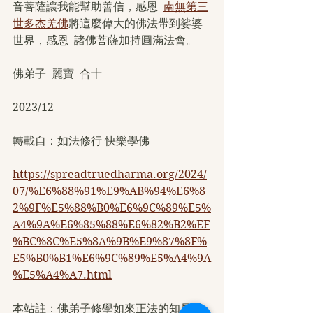
音菩薩讓我能幫助善信，感恩  
南無第三
世多杰羌佛
將這麼偉大的佛法帶到娑婆
世界，感恩  諸佛菩薩加持圓滿法會。
佛弟子  麗寶  合十
2023/12
轉載自：如法修行 快樂學佛
https://spreadtruedharma.org/2024/
07/%E6%88%91%E9%AB%94%E6%8
2%9F%E5%88%B0%E6%9C%89%E5%
A4%9A%E6%85%88%E6%82%B2%EF
%BC%8C%E5%8A%9B%E9%87%8F%
E5%B0%B1%E6%9C%89%E5%A4%9A
%E5%A4%A7.html
本站註：佛弟子修學如來正法的知見與