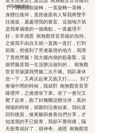
當主法昱宏仁波且說  南無觀世音菩薩到
《弱納嘛護法》
了，我就開始旋轉，一直旋轉一直轉，
身體往後仰，竟然後面有人幫我將雙手
往後扳，還處理我的膏盲。這個地方就
是我車禍後的一個痛點，一直處理不
好，非常感恩  南無觀世音菩薩的加持。
之後我不由自主就一直跑一直打，打到
前面，然後到了旁邊最滑的地方，我滑
了竟然劈腿！我大腿內側的筋最緊，這
個劈腿是我一生沒辦法做到的，  南無觀
世音菩薩讓我劈腿二次不痛。我趴著休
息一下，又再次起來又跑又打……。到了
會場中間的時候，我就對  南無觀世音菩
薩禮拜，之後便坐下來。坐了一會兒又
爬了起來，跑了好幾圈沒辦法停，真的
很喘的時候，就聽到法會結束。我站直
回到後面，後來聽與會善信們分享，才
知道我的手已瘀青，我卻不覺得痛，隔
天瘀青就好了，很神奇。感恩  南無觀世