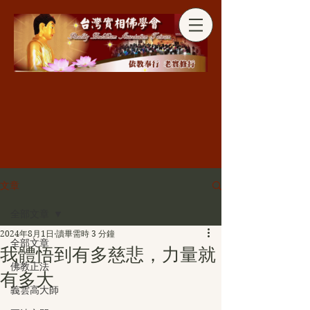
分享
文章
全部文章
2024年8月1日
讀畢需時 3 分鐘
全部文章
我體悟到有多慈悲，力量就
佛教正法
有多大
義雲高大師