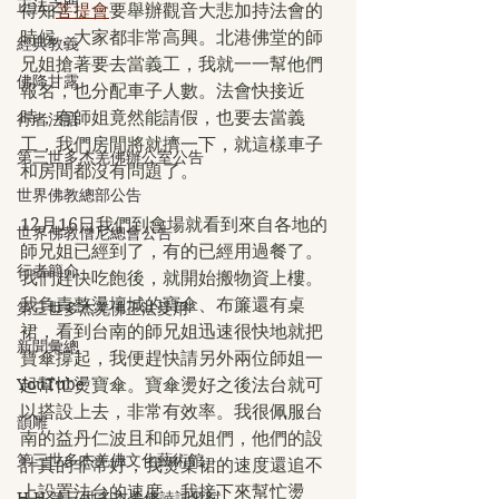
正法之門
得知
菩提會
要舉辦觀音大悲加持法會的
時候，大家都非常高興。北港佛堂的師
經典教義
兄姐搶著要去當義工，我就一一幫他們
佛降甘露
報名，也分配車子人數。法會快接近
時，有師姐竟然能請假，也要去當義
行者法語
工，我們房間將就擠一下，就這樣車子
第三世多杰羌佛辦公室公告
和房間都沒有問題了。
世界佛教總部公告
12月16日我們到會場就看到來自各地的
世界佛教僧尼總會公告
師兄姐已經到了，有的已經用過餐了。
行者簡介
我們趕快吃飽後，就開始搬物資上樓。
我負責整燙壇城的寶傘、布簾還有桌
第三世多杰羌佛正法受用
裙，看到台南的師兄姐迅速很快地就把
新聞彙總
寶傘撐起，我便趕快請另外兩位師姐一
YouTube
起幫忙燙寶傘。寶傘燙好之後法台就可
以搭設上去，非常有效率。我很佩服台
韻雕
南的益丹仁波且和師兄姐們，他們的設
第三世多杰羌佛文化藝術館
計真的非常好，我燙桌裙的速度還追不
上設置法台的速度。我接下來幫忙燙
H.H.第三世多杰羌佛詩詞歌賦