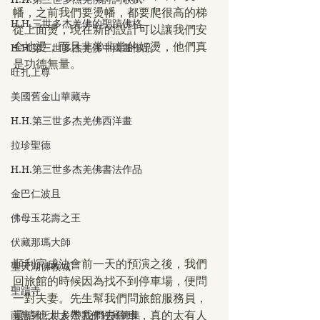
幡，之前我們要燙幡，都要爬很高的梯
H.H.三世多杰羌佛的聖蹟佛格
從上面燙，現在新的設計可以讓我們安
全地燙，而且非常非常的好燙，他們真
H.H.第三世多杰羌佛中國畫作品
是功德無量。
旺扎上尊
美國舊金山華藏寺
H.H.第三世多杰羌佛西洋畫
拉珍聖德
H.H.第三世多杰羌佛書法作品
金巴仁波且
佛母玉花壽之王
伏藏那瑪大師
順利完成法會前一天的預演之後，我們
聖天湖佛教城
回旅館的時候因為找不到停車場，便問
聖蹟寺
一對夫妻。先生幫我們問旅館服務員，
還請他太太帶我們去停車，真的太有人
南無第三世多杰羌佛經藏總集