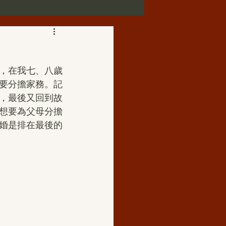
第三世多杰羌佛正法受用
，在我七、八歲
歌賦
要分擔家務。記
，最後又回到故
想要為父母分擔
華藏寺
婚是排在最後的
佛母玉花壽之王
如來正法