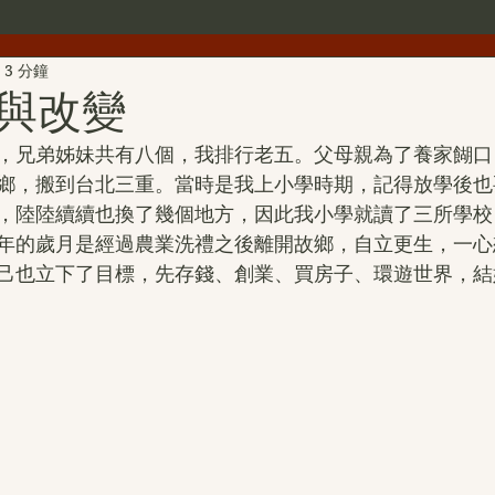
3 分鐘
世界佛教總部公告
世界佛教僧尼總會公告
行者簡介
與改變
，兄弟姊妹共有八個，我排行老五。父母親為了養家餬口
雕
第三世多杰羌佛文化藝術館
H.H.第三世多杰羌佛詩詞
鄉，搬到台北三重。當時是我上小學時期，記得放學後也
，陸陸續續也換了幾個地方，因此我小學就讀了三所學校
年的歲月是經過農業洗禮之後離開故鄉，自立更生，一心
H.H.第三世多杰羌佛中國畫作品
旺扎上尊
美國舊金山
己也立下了目標，先存錢、創業、買房子、環遊世界，結
拉珍聖德
H.H.第三世多杰羌佛書法作品
金巴仁波且
聖蹟寺
南無第三世多杰羌佛經藏總集
撥亂反正維護