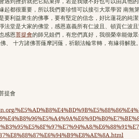
會遇到挫折就把它結束掉，若是我做不好也可以由其他的
緣起都很重要，所以我們要珍惜可以接引大眾學習 南無
是要利益衆生的佛事，要有堅定的信念，好比蓮花的純潔
淨法堂是大家的佛堂，感恩嘉義所有仁波且、頓貢仁波且
也感恩
菩提會
的師兄姐們，有您們真好，我很榮幸能做眾
羌佛、 十方諸佛菩蕯摩訶蕯，祈願法輪常轉，有緣得解脫
菩提會
ngton.org/%E5%AD%B8%E4%BD%9B%E5%88%86%E4
9%E4%B8%96%E5%A4%9A%E6%9D%B0%E7%BE%
%B3%95%E5%8F%97%E7%94%A8/%E6%88%91%E
B7%E8%88%87%E6%94%B9%E8%AE%8A.html