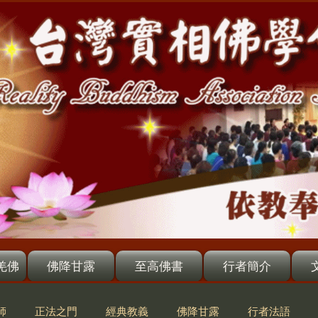
羌佛
佛降甘露
至高佛書
行者簡介
師
正法之門
經典教義
佛降甘露
行者法語