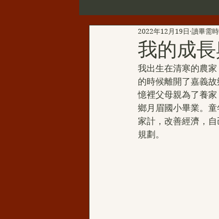
2022年12月19日
讀畢需時 
第三世多杰羌佛辦公室公告
我的成長
我出生在清寒的農家
新聞彙總
YouTube
韻
的時候離開了嘉義故
憶裡父母親為了養家
鄉月眉國小畢業。童
H.H.三世多杰羌佛的聖蹟佛格
家計，改善經濟，自
規劃。
H.H.第三世多杰羌佛西洋畫
伏藏那瑪大師
聖天湖佛教城