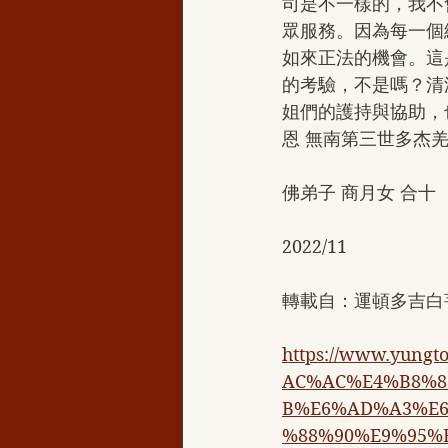
司是不一樣的，我不
眾服務。因為每一個
如來正法的機會。這
的考驗，不是嗎？清
姐們的護持與協助，
恩 無南第三世多杰
佛弟子 商月女 合十
2022/11
轉載自：運頓多吉白
https://www.yu
AC%AC%E4%B8%8
B%E6%AD%A3%E6
%88%90%E9%95%