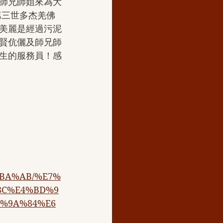
師兄師姐來為大
第三世多杰羌佛
美麗是經過污泥
賢伉儷及師兄師
生的服務員！感
。
%BA%AB/%E7%
8C%E4%BD%9
7%9A%84%E6