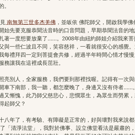
的。
拜見
 南無第三世多杰羌佛
，並皈依 佛陀師父，開啟我學佛
開始先要克服恭聞法音時的口音問題，早期恭聞法音的地
扎著一度想要放棄了……。2008年由紐約師姐介紹我來
父與一些仁波且不同，笑容慈祥，一看就很安心的感覺。
我每禮拜四一定到菩提會共修，經過半年時間心情才慢慢
服務讓我在這裡成長茁壯。
照亮別人，全家服務，我們要到那裡找喔。記得有一次與
開車下南部，我一聽，都怎麼晚了，身邊又沒有侍者……
過又慚愧，此乃師父慈悲心，悲憫眾生，為眾生而勞累，
得起師父？
十八年了，有考驗、有障礙是正常的，好與壞對我來說都
成立了「清淨法堂」，我對於佛事、設立佛堂看法是嚴肅的