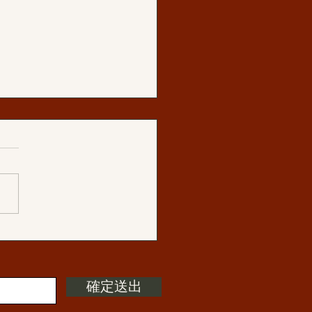
分享:再次恭聞法音《你只
無常，並未實修》之後
確定送出