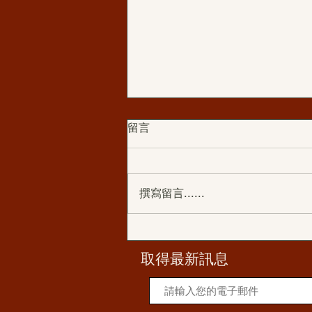
留言
撰寫留言......
學佛分享:從學佛修行到成立佛
堂
​取得最新訊息