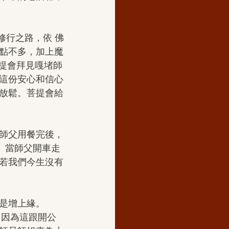
修行之路，依 佛
點不多，加上魔
菩提會拜見嘎堵師
這份安心和信心
放鬆。菩提會給
師父用餐完後，
。當師父開車走
若我們今生沒有
是增上緣。
，因為這跟開公