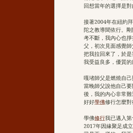
回想當年的選擇是對
接著2004年在紐約
陀之教導聞依行。剛
考不斷，我內心也掙
父，初次見面感覺師
把我拉回來了，於是
我受益良多，優質的
嘎堵師父是燃燒自己
當晚師父說他自己要
後，我的內心非常難
好好
學佛
修行怎麼對
學佛
修行
我已邁入第
2017年因緣聚足