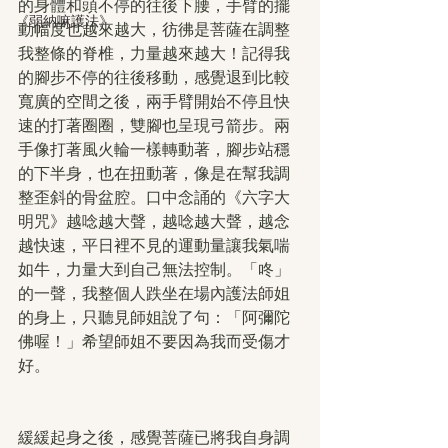
的身體和頭不停的往後下腰，手臂的擺
《弱納嘛護法》
動幅度也越來越大，彷彿是菩薩在調整
我整條的脊椎，力量越來越大！記得我
的腳步不停的往後移動，感覺退到比較
寬廣的空間之後，兩手臂開始不停且快
速的打著圈圈，雙腳也呈現弓箭步。兩
手像打著風火輪一樣轉動著，腳步站穩
的下半身，也在扭動著，像是在幫我調
整歪斜的骨盆腔。口中念誦的《六字大
明咒》越唸越大聲，越唸越大聲，越念
越快速，平日裡不見的運動量讓我氣喘
如牛，力量大到自己無法控制。「咚」
的一聲，我整個人跌坐在場內護法師姐
的身上，只聽見師姐說了句：「阿彌陀
佛喔！」希望師姐不要因為我而受傷才
好。
緩緩起身之後，感覺菩薩已將我自身調