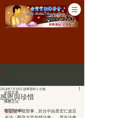
分享
文章
全部文章
2024年7月19日
讀畢需時 5 分鐘
全部文章
感恩與珍惜
佛教正法
義雲高大師
菩提會
年底聖事，於台中由昱宏仁波且
主法「觀音大悲加持法會」，早在法會