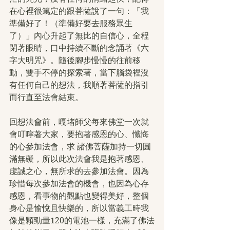
在心裡很篤定的跟菩薩說了一句：「我
準備好了！（準備好要去服務眾生
了）」內心升起了無比的自信心，全程
閉著眼睛，口中持續不斷的念誦著《六
字大明咒》。隨後腳步慢慢的往前移
動，雙手不停的探索著，當下腦袋裡沒
有任何自己的想法，我順著菩薩的指引
而行直至法會結束。
回想法會前，嘎堵師父每來佛堂一次就
會叮嚀著大家，要抱著感恩的心、懺悔
的心參加法會，求 諸佛菩薩加持一切圓
滿無礙，所以此次法會我是抱著感恩、
虔誠之心，無所求的去參加法會。因為
珍惜每次參加法會的機會，也因為心存
感恩，看事物的觀點也變得美好，整個
身心是愉悅且快樂的，所以當義工時我
像是顆勁量120的電池一樣，充滿了佛法