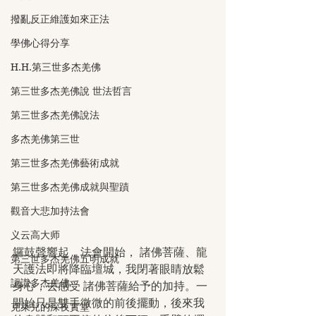
撥亂反正維護如來正法
學佛心得分享
H.H.第三世多杰羌佛
第三世多杰羌佛說 世法哲言
第三世多杰羌佛說法
多杰羌佛第三世
第三世多杰羌佛藝術成就
第三世多杰羌佛成就與聖蹟
觀音大悲加持法會
义云高大师
鑼鼓聲響起，法會開始， 諸佛菩薩、龍
第三世多杰羌佛五明成就
天護法即將降臨壇城，我閉著眼睛放鬆
認識多杰羌佛
身心，去感受 諸佛菩薩給予的加持。一
開始只是雙手微微的前後擺動，後來我
克萊兒的深夜實堂