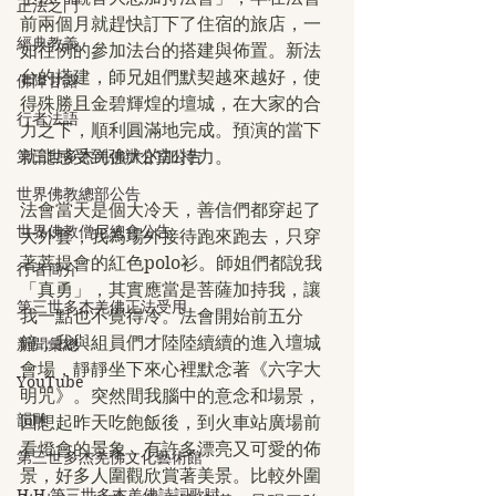
正法之門
前兩個月就趕快訂下了住宿的旅店，一
經典教義
如往例的參加法台的搭建與佈置。新法
台的搭建，師兄姐們默契越來越好，使
佛降甘露
得殊勝且金碧輝煌的壇城，在大家的合
行者法語
力之下，順利圓滿地完成。預演的當下
第三世多杰羌佛辦公室公告
就能感受到強大的加持力。
世界佛教總部公告
法會當天是個大冷天，善信們都穿起了
世界佛教僧尼總會公告
大外套，我為場外接待跑來跑去，只穿
著菩提會的紅色polo衫。師姐們都說我
行者簡介
「真勇」，其實應當是菩薩加持我，讓
第三世多杰羌佛正法受用
我一點也不覺得冷。法會開始前五分
鐘，我與組員們才陸陸續續的進入壇城
新聞彙總
會場，靜靜坐下來心裡默念著《六字大
YouTube
明咒》。突然間我腦中的意念和場景，
韻雕
回想起昨天吃飽飯後，到火車站廣場前
看燈會的景象，有許多漂亮又可愛的佈
第三世多杰羌佛文化藝術館
景，好多人圍觀欣賞著美景。比較外圍
H.H.第三世多杰羌佛詩詞歌賦