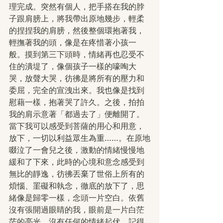
理完成。突然有個人，把手搭在我的脖
子跟肩膀上，將我帶出原地幾步，輕柔
的捏捏我的肩膀，然後整個環抱著我，
輕撫著我的頭，像是在疼惜著小孩一
般。摸到第三下頭時，情緒再也忍受不
住的潰堤了，像個孩子一樣的嚎啕大
哭，放聲大哭，彷彿是將所有的壓力和
委屈，完全的宣洩出來。我也像是找到
慰藉一樣，抱著哭了許久。之後，拍拍
我的肩示意著「都過去了」便離開了。
當下我可以感受到菩薩的用心和用意，
放下，一切以利益眾生為重……。在原地
啜泣了一會兒之後，激動的情緒慢慢地
緩和了下來，此時的心境和意念感受到
無比的靜逸，彷彿丟棄了世俗上所有的
煩惱、罣礙和執念，徹底的放下了，思
緒像是歸零一樣，念頭一片空白。依舊
沒有張開過眼睛的我，眼前是一片白茫
茫的亮光，沒有任何的情緒起伏，記得