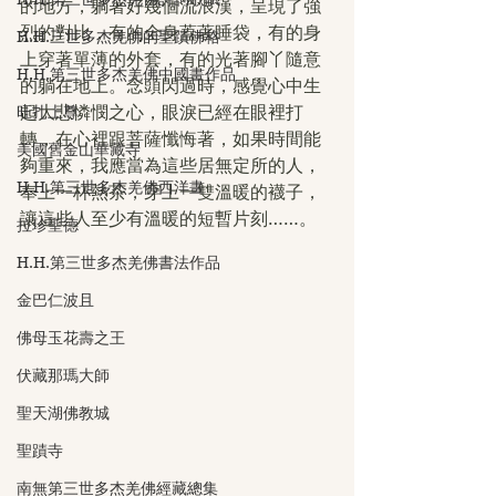
的地方，躺著好幾個流浪漢，呈現了強
烈的對比，有的全身蓋著睡袋，有的身
H.H.三世多杰羌佛的聖蹟佛格
上穿著單薄的外套，有的光著腳丫隨意
H.H.第三世多杰羌佛中國畫作品
的躺在地上。念頭閃過時，感覺心中生
旺扎上尊
起大悲憐憫之心，眼淚已經在眼裡打
轉，在心裡跟菩薩懺悔著，如果時間能
美國舊金山華藏寺
夠重來，我應當為這些居無定所的人，
H.H.第三世多杰羌佛西洋畫
奉上一杯熱茶，穿上一雙溫暖的襪子，
讓這些人至少有溫暖的短暫片刻……。
拉珍聖德
H.H.第三世多杰羌佛書法作品
金巴仁波且
佛母玉花壽之王
伏藏那瑪大師
聖天湖佛教城
聖蹟寺
南無第三世多杰羌佛經藏總集