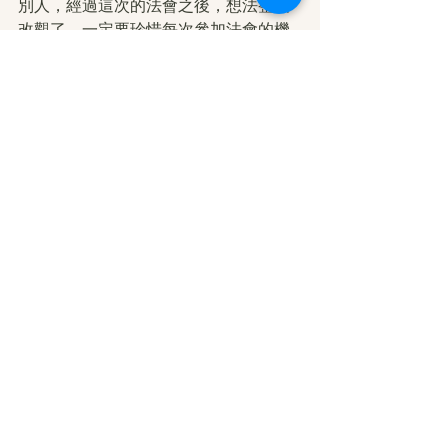
別人，經過這次的法會之後，想法整個
改觀了，一定要珍惜每次參加法會的機
會。參加法會不只是為了自己，更是為
了利益無數的眾生，感恩 諸佛菩薩給予
弟子服務眾生的機會。此次的「觀音大
悲觀音加持法會」，肯定是我目前參加
多場法會以來，最難忘的體悟，願在
菩
提
道上有更多志同道合的師兄姐，共同
攜手走往解脫的成就路上。感恩 
南無第
三世多杰羌佛
、 南無玉花壽之王佛母、 
南無觀世音菩薩、 十方諸佛菩薩、護法
聖神。
佛弟子 于婷 合十
2023/12/20
轉載自：運頓多吉白菩提會