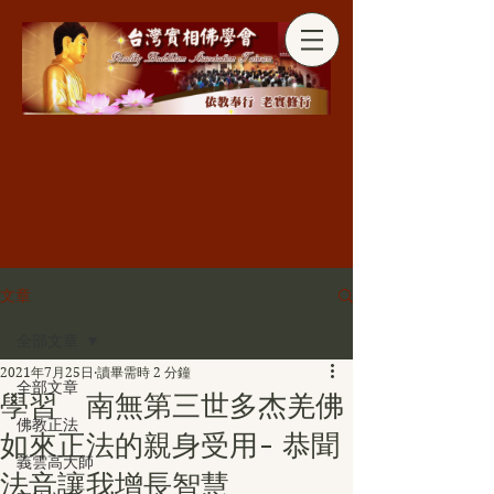
分享
文章
全部文章
2021年7月25日
讀畢需時 2 分鐘
全部文章
學習 南無第三世多杰羌佛
佛教正法
如來正法的親身受用- 恭聞
義雲高大師
法音讓我增長智慧