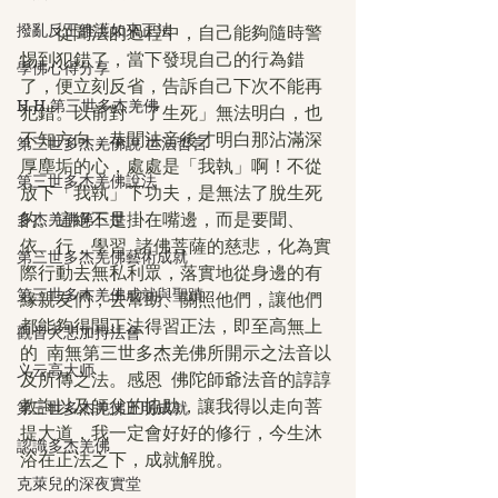
撥亂反正維護如來正法
　　從聞法的過程中，自己能夠隨時警
惕到犯錯了，當下發現自己的行為錯
學佛心得分享
了，便立刻反省，告訴自己下次不能再
H.H.第三世多杰羌佛
犯錯。以前對「了生死」無法明白，也
不知方向，恭聞法音後才明白那沾滿深
第三世多杰羌佛說 世法哲言
厚塵垢的心，處處是「我執」啊！不從
第三世多杰羌佛說法
放下「我執」下功夫，是無法了脫生死
的。這絕不是掛在嘴邊，而是要聞、
多杰羌佛第三世
依、行，學習  諸佛菩薩的慈悲，化為實
第三世多杰羌佛藝術成就
際行動去無私利眾，落實地從身邊的有
第三世多杰羌佛成就與聖蹟
緣親友們，去幫助、關照他們，讓他們
都能夠得聞正法得習正法，即至高無上
觀音大悲加持法會
的  南無第三世多杰羌佛所開示之法音以
义云高大师
及所傳之法。感恩  佛陀師爺法音的諄諄
教誨以及師父的協助，讓我得以走向菩
第三世多杰羌佛五明成就
提大道，我一定會好好的修行，今生沐
認識多杰羌佛
浴在正法之下，成就解脫。
克萊兒的深夜實堂