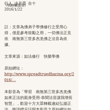
行人  凃月霞  合十
《弱納嘛護法》
2016/1/22
註：文章為佛弟子學佛修行之受用心
得，僅是參考鼓勵之用，一切佛法正見
依　南無第三世多杰羌佛之法音為依
據。
文章來源：如法修行　快樂學佛　
原始網址：
http://www.spreadtruedharma.org/2
016/...
本影音為「學習　南無第三世多杰羌佛
如來正法的親身受用-恭聞法音讓我增長
智慧」，歡迎十方大眾轉載連結弘揚正
法，唯請標示註明本影音之原始網址如