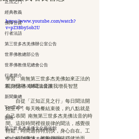
正法之門
經典教義
https://www.youtube.com/watch?
佛降甘露
v=pZ3BbySob2U
行者法語
第三世多杰羌佛辦公室公告
世界佛教總部公告
世界佛教僧尼總會公告
行者簡介
學習　南無第三世多杰羌佛如來正法的
親身受用- 恭聞法音讓我增長智慧
第三世多杰羌佛正法受用
新聞彙總
　　自從「正知正見之行」每日聞法開
YouTube
始至今，每天晚餐結束後，約八點就是
自己恭聞  南無第三世多杰羌佛法音的時
韻雕
間。這段時間裡很規律的聞法，感覺很
第三世多杰羌佛文化藝術館
輕鬆，時間過得特別快，身心自在。工
作上碰到事情，能夠很明確穩健地面
H.H.第三世多杰羌佛詩詞歌賦