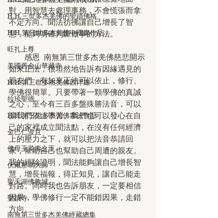
對，用智慧去處理事務，不會慌張而拿
H.H.三世多杰羌佛的聖蹟佛格
不定方向。聞法彷彿讓自己增長了智
H.H.第三世多杰羌佛中國畫作品
慧，能夠明確判斷做事的方法。
旺扎上尊
　　感恩  南無第三世多杰羌佛慈悲開示
美國舊金山華藏寺
如來正法，很坦然地告訴有因緣遇見的
親友們，有如來正法可以依止，修行、
H.H.第三世多杰羌佛西洋畫
學佛很簡單。只要帶著一顆學佛的真誠
拉珍聖德
之心，至今有三百多盤殊勝法音，可以
讓我們依止學習。我們也可以發心在自
H.H.第三世多杰羌佛書法作品
己的家裡成立聞法點，在沒有任何經濟
金巴仁波且
上的壓力之下，就可以把法音恭請回
佛母玉花壽之王
家，幫助自己也幫助自己周遭的親友。
我的經驗證明，聞法能夠讓自己增長智
伏藏那瑪大師
慧，增長福報，得正知見，讓自己能走
聖天湖佛教城
對路。同時我也告訴朋友，一定要相信
因果，學佛修行一定不能錯因果，走錯
聖蹟寺
方向。
南無第三世多杰羌佛經藏總集