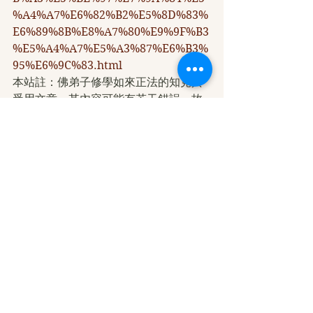
%A4%A7%E6%82%B2%E5%8D%83%
E6%89%8B%E8%A7%80%E9%9F%B3
%E5%A4%A7%E5%A3%87%E6%B3%
95%E6%9C%83.html
本站註：佛弟子修學如來正法的知見與
受用文章，其內容可能有若干錯誤，故
只能作為參考交流、薰陶鼓勵之用，不
為正見法理依據。
學佛心得分享
查看全部
最新文章