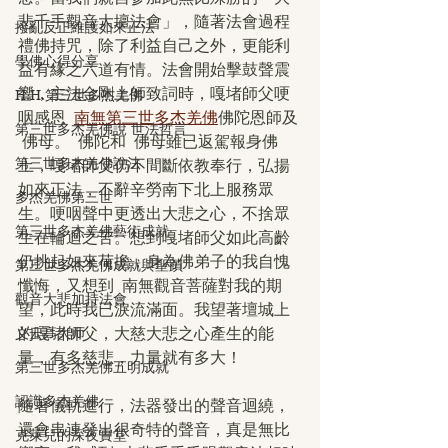
悲千手觀音大壇法會」，隨著法會過程
撥亂反正維護如來正法
禮佛持咒，除了利益自己之外，更能利
學佛心得分享
益有緣之六道有情。法會開始擊鼓聲震
響，主法金剛上師致詞時，嘎堵師父哽
H.H.第三世多杰羌佛
咽感恩  
南無第三世多杰羌佛
佛陀恩師及 
第三世多杰羌佛說 世法哲言
 佛母。  佛陀和  佛母雖已返駕報身佛
第三世多杰羌佛說法
土，嘎堵師父仍不間斷依教奉行，弘揚
如來正法，不辭辛勞南下北上服務眾
多杰羌佛第三世
生。哽咽聲中更透出大悲之心，不捨眾
第三世多杰羌佛藝術成就
生在輪迴之苦。想到嘎堵師父如此高齡
仍挑起如來荷擔，身為佛弟子的我自愧
第三世多杰羌佛成就與聖蹟
懺悔，又想到  南無觀音菩薩對我的期
觀音大悲加持法會
望，此時我已淚流滿面。我望著壇城上
义云高大师
的嘎堵師父，大慈大悲之心產生的能
量，有多慈悲，力量就有多大！
第三世多杰羌佛五明成就
認識多杰羌佛
隨著儀軌進行，法器發出的聲音迴繞，
還會串連發出很奇特的聲音，真是無比
克萊兒的深夜實堂