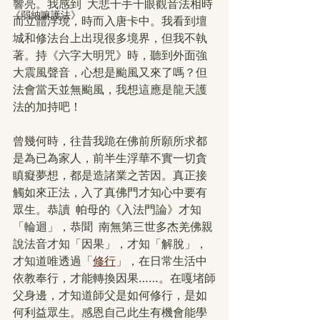
響亮。我感到  大悲千手千眼觀音法相時
《弱納嘛護法》
而立體浮現，時而入唐卡中。我看到壇
城和修法台上出現很多境界，但我不執
著。持《六字大明咒》時，聽到外面強
大震風聲音，心想是颱風又來了嗎？但
法會當天並無颱風，我想這應是龍天護
法的加持吧！
曾幾何時，往昔我跪在佛前所願所求都
是為已為家人，前半生浮華不實一切貪
瞋癡夢想，都是造諸業之苦因。真正接
觸如來正法，入了真佛門才知心中要有
眾生。恭讀  帕母的《入法門論》才知
「輪迴」，恭聞  南無第三世多杰羌佛親
說法音才知「因果」，才知「解脫」，
才知道唯透過「
修行
」，在日常生活中
依教奉行，才能轉換因果……。在嘎堵師
父身邊，才知道師父是如何修行，是如
何利益眾生。感恩自己此生有機會能學