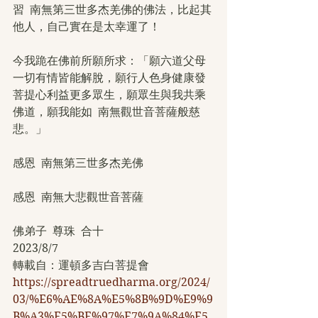
習  南無第三世多杰羌佛的佛法，比起其
他人，自己實在是太幸運了！
今我跪在佛前所願所求：「願六道父母
一切有情皆能解脫，願行人色身健康發
菩提心利益更多眾生，願眾生與我共乘
佛道，願我能如  南無觀世音菩薩般慈
悲。」
感恩  南無第三世多杰羌佛
感恩  南無大悲觀世音菩薩
佛弟子  尊珠  合十
2023/8/7
轉載自：運頓多吉白菩提會
https://spreadtruedharma.org/2024/
03/%E6%AE%8A%E5%8B%9D%E9%9
B%A3%E5%BE%97%E7%9A%84%E5