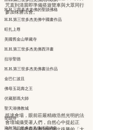
咒直到清晨即準備搭遊覽車與大眾同行
H.H.三世多杰羌佛的聖蹟佛格
參加殊勝法會。
H.H.第三世多杰羌佛中國畫作品
旺扎上尊
美國舊金山華藏寺
H.H.第三世多杰羌佛西洋畫
拉珍聖德
H.H.第三世多杰羌佛書法作品
金巴仁波且
佛母玉花壽之王
伏藏那瑪大師
聖天湖佛教城
抵達會場，眼前莊嚴精緻浩然光明的法
聖蹟寺
會壇城攝受著人們，自然心中提起正
南無第三世多杰羌佛經藏總集
念。當我們親自参加此無比殊勝的「大