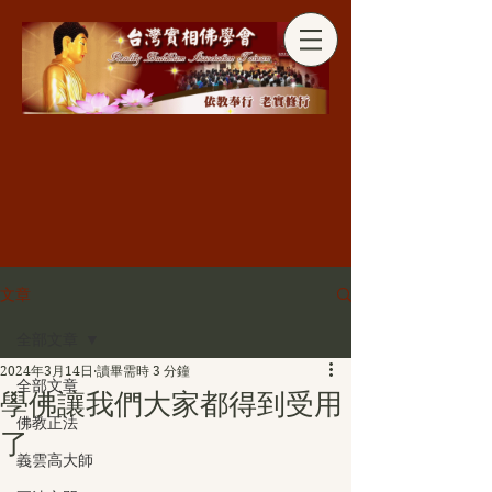
分享
文章
全部文章
2024年3月14日
讀畢需時 3 分鐘
全部文章
學佛讓我們大家都得到受用
佛教正法
了
義雲高大師