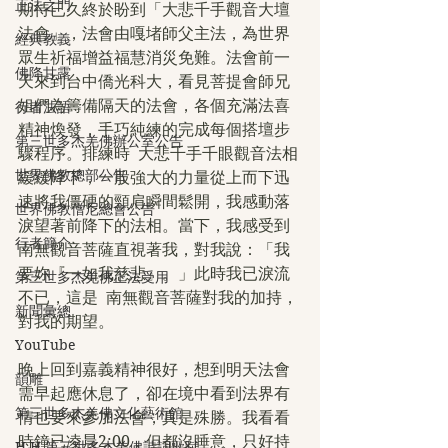
正法之門
期待已久終於盼到「大悲千手觀音大壇
法會」，法會由嘎堵師父主法，為世界
經典教義
眾生祈福增益福慧消災免難。法會前一
佛降甘露
天來到台中僑光科大，看見菩提會師兄
姐們為籌備隔天的法會，各個充滿法喜
行者法語
精神煥發，手巧純練的完成每個搭壇步
第三世多杰羌佛辦公室公告
驟程序。排練時  大悲千手千眼觀音法相
世界佛教總部公告
緩緩降下，一股強大的力量從上而下迅
速將我僵硬的頸肩瞬間鬆開，我感動落
世界佛教僧尼總會公告
淚望著前降下的法相。當下，我感受到  
行者簡介
南無觀音菩薩直視著我，對我說：「我
要妳『一如我慈悲』。」此時我已淚流
第三世多杰羌佛正法受用
不已，這是  南無觀音菩薩對我的加持，
新聞彙總
對我的期望。
YouTube
晚上回到嘉義精神很好，想到明天法會
韻雕
需早起應休息了，卻在境中看到法界有
第三世多杰羌佛文化藝術館
情也要來參加法會，真是殊勝。我看看
時鐘已凌晨2:00，但都沒睡意，只好持
H.H.第三世多杰羌佛詩詞歌賦