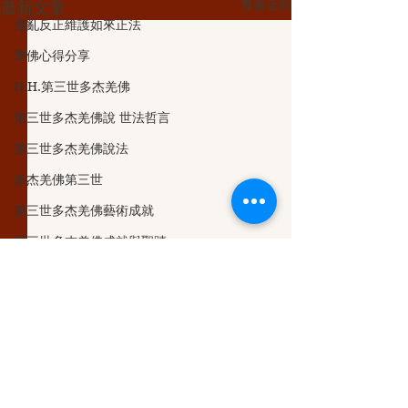
查看全部
最新文章
撥亂反正維護如來正法
學佛心得分享
H.H.第三世多杰羌佛
第三世多杰羌佛說 世法哲言
第三世多杰羌佛說法
多杰羌佛第三世
第三世多杰羌佛藝術成就
第三世多杰羌佛成就與聖蹟
觀音大悲加持法會
义云高大师
第三世多杰羌佛五明成就
認識多杰羌佛
留言
克萊兒的深夜實堂