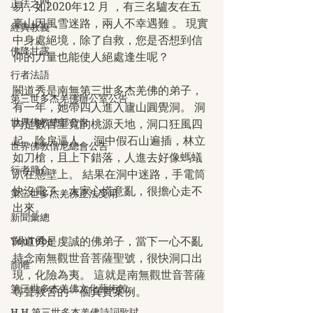
正法之門
易，如2020年12 月 ，有三名驢友在五
臺山因風雪迷路，兩人不幸遇難 。 現實
經典教義
中身處絕境，除了自救，您是否想到信
佛降甘露
仰的力量也能使人絕處逢生呢？  
行者法語
闕道秀是南無第三世多杰羌佛的弟子，
第三世多杰羌佛辦公室公告
有一年，她帶四人進入廬山圓覺洞。 洞
世界佛教總部公告
內是數百里寬的桃源天地，洞口狂風四
起，陰戾逼人。 洞中假石山遍插，林立
世界佛教僧尼總會公告
如刀槍，且上下錯落，人進去好像螞蟻
行者簡介
趴在懸壁上。 結果在洞中迷路，手電筒
快沒電了，大家心慌意亂，很擔心走不
第三世多杰羌佛正法受用
出來。 
新聞彙總
YouTube
闕道秀是虔誠的佛弟子，當下一心不亂
持念南無觀世音菩薩聖號，很快洞口出
韻雕
現，化險為夷。 這就是南無觀世音菩薩
第三世多杰羌佛文化藝術館
尋聲救苦的一個真實案例。
H.H.第三世多杰羌佛詩詞歌賦