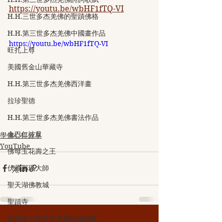
https://youtu.be/wbHF1fTQ-VI
H.H.三世多杰羌佛的聖蹟佛格
H.H.第三世多杰羌佛中國畫作品
https://youtu.be/wbHF1fTQ-VI
旺扎上尊
美國舊金山華藏寺
H.H.第三世多杰羌佛西洋畫
拉珍聖德
H.H.第三世多杰羌佛書法作品
金巴仁波且
學佛心得分享
YouTube
佛母玉花壽之王
伏藏那瑪大師
聖天湖佛教城
聖蹟寺
南無第三世多杰羌佛經藏總集