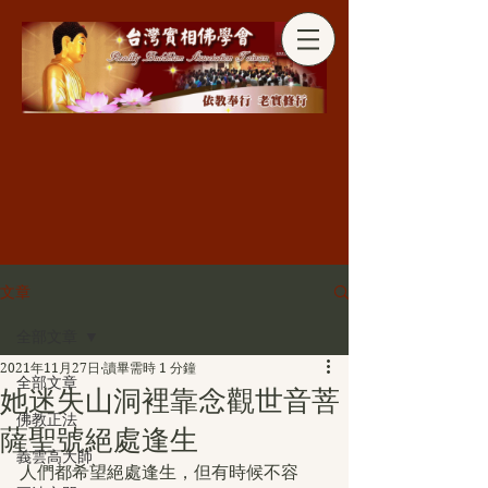
分享
文章
全部文章
2021年11月27日
讀畢需時 1 分鐘
全部文章
她迷失山洞裡靠念觀世音菩
佛教正法
薩聖號絕處逢生
義雲高大師
人們都希望絕處逢生，但有時候不容