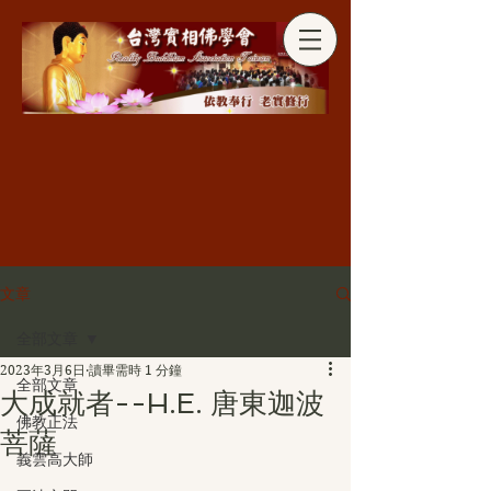
分享
文章
全部文章
2023年3月6日
讀畢需時 1 分鐘
全部文章
大成就者--H.E. 唐東迦波
佛教正法
菩薩
義雲高大師