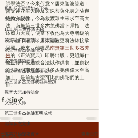
師學法否？今來何意？唐東迦波答道：
撥亂反正維護如來正法
曾受蓮花生大師及文殊菩薩化身之薩迦
總教主親教，今為救渡眾生來求至高大
學佛心得分享
法。南無第三世多杰羌佛當下彈指，法
H.H.第三世多杰羌佛
缽威力大震，便當下收他為大尊者級的
第三世多杰羌佛說 世法哲言
弟子並予灌頂，唐東迦波更將法缽接承
回國。後來，他獲悉
南無第三世多杰羌
第三世多杰羌佛說法
佛
的《正法寶典》即將出版，更組織仁
多杰羌佛第三世
波且修十億遍觀音法以作供養，並寫祝
賀以說明南無第三世多杰羌佛偉大至高
第三世多杰羌佛藝術成就
無上、是前無古聖可比的佛陀們的上
第三世多杰羌佛成就與聖蹟
師。
觀音大悲加持法會
义云高大师
第三世多杰羌佛五明成就
認識多杰羌佛
克萊兒的深夜實堂
查看全部
最新文章