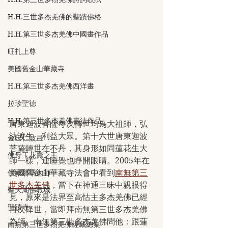
H.H.三世多杰羌佛的聖蹟佛格
H.H.第三世多杰羌佛中國畫作品
旺扎上尊
美國舊金山華藏寺
H.H.第三世多杰羌佛西洋畫
拉珍聖德
H.H.第三世多杰羌佛書法作品
唐東迦波菩薩每次轉世均為大祖師，弘
法渡生，利益大眾。第十六世唐東迦波
金巴仁波且
菩薩轉世在不丹，其身形如同蓮花生大
佛母玉花壽之王
師一樣，連睡覺也睜開眼睛。2005年在
伏藏那瑪大師
美國舊金山華藏寺法會中看到
南無第三
世多杰羌佛
，當下在神通三昧中親眼得
聖天湖佛教城
見，原來是法界至高怙主多杰羌佛已經
聖蹟寺
再次降世，當即拜南無第三世多杰羌佛
為師。南無第三世多杰羌佛問他：跟蓮
南無第三世多杰羌佛經藏總集