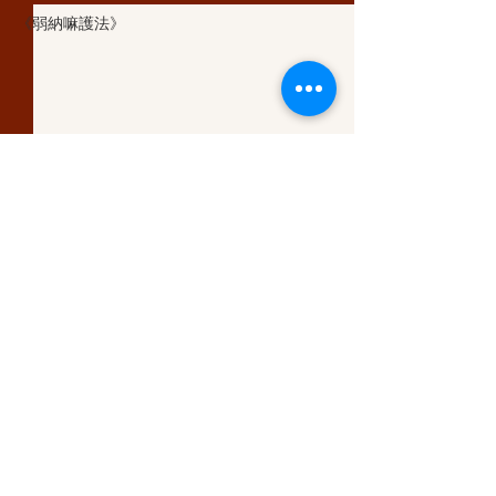
《弱納嘛護法》
留言