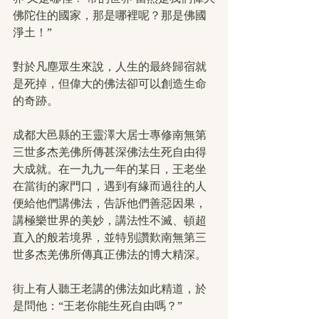
佛陀住的國家，那是哪裡呢？那是佛國
淨土！”
對於凡塵眾生來說，人生的最終歸宿就
是死掉，但偉大的佛法卻可以創造生命
的奇跡。
成都大邑縣的王靈澤大居士專修南無第
三世多杰羌佛所傳甚深佛法生死自由得
大成就。在一九九一年的某日，王老坐
在當街的家門口，遇到有緣而過往的人
便給他們講佛法，告訴他們善惡因果，
講極樂世界的美妙，講法性不滅、頓超
直入的般若境界，並特別讚歎南無第三
世多杰羌佛所傳真正佛法的博大精深。
街上有人聽王老講的佛法如此精道，於
是問他：“王老你能生死自由嗎？”