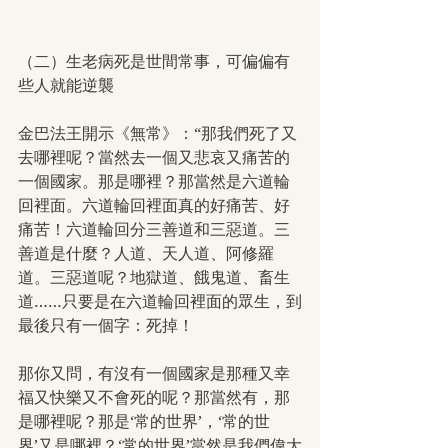
（二）生老病死是世間常事，可偏偏有
些人就能逆襲
金巴法王開示《無常》：“那我們死了又
去哪裡呢？當然去一個又悲哀又痛苦的
一個國家。那是哪裡？那當然是六道輪
回裡面。六道輪回裡面真的好痛苦、好
痛苦！六道輪回分三善道和三惡道。三
善道是什麼？人道、天人道、阿修羅
道。三惡道呢？地獄道、餓鬼道、畜生
道……只要是在六道輪回裡面的眾生，到
最後只有一個字：死掉！
那你又問，有沒有一個國家是那種又幸
福又快樂又不會死的呢？那當然有，那
是哪裡呢？那是‘常的世界’，‘常的世
界’又是哪裡？‘常的世界’當然是我們偉大