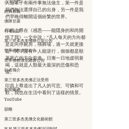
正法之門
人這輩子有兩件事無法做主，第一件是
我們無法選擇自己的出身，另一件是我
經典教義
們早晚得離開這個紛繁的世界。
佛降甘露
印昌上尊在《感恩——能隱身的和尚開
行者法語
悟了我》一文中說：“凡人每天的方向都
第三世多杰羌佛辦公室公告
是走向停屍房，殯葬場，過一天就更接
世界佛教總部公告
近一天，沒有一人能逆行，個個都是順
著死亡的方向前進，日漸一日地虛弱衰
世界佛教僧尼總會公告
竭，這就是人類最大最深的悲傷和恐
行者簡介
懼。”
第三世多杰羌佛正法受用
印昌上尊道出了凡人的可悲、可憐和可
新聞彙總
歎，我也在生活中看到了這樣的情景。
YouTube
韻雕
第三世多杰羌佛文化藝術館
H.H.第三世多杰羌佛詩詞歌賦