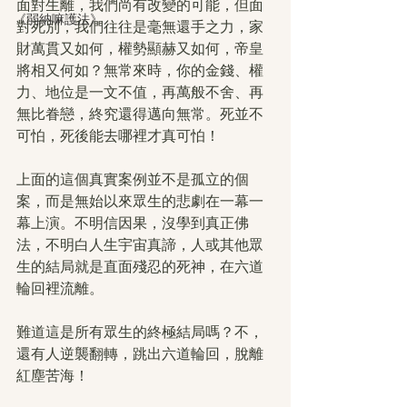
面對生離，我們尚有改變的可能，但面
《弱納嘛護法》
對死別，我們往往是毫無還手之力，家
財萬貫又如何，權勢顯赫又如何，帝皇
將相又何如？無常來時，你的金錢、權
力、地位是一文不值，再萬般不舍、再
無比眷戀，終究還得邁向無常。死並不
可怕，死後能去哪裡才真可怕！
上面的這個真實案例並不是孤立的個
案，而是無始以來眾生的悲劇在一幕一
幕上演。不明信因果，沒學到真正佛
法，不明白人生宇宙真諦，人或其他眾
生的結局就是直面殘忍的死神，在六道
輪回裡流離。
難道這是所有眾生的終極結局嗎？不，
還有人逆襲翻轉，跳出六道輪回，脫離
紅塵苦海！