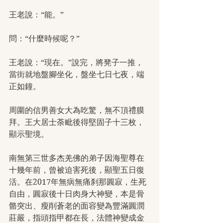
王老說：“能。”
問：“什麼時候呢？”
王老說：“現在。”說完，將凳子一推，
當街就地盤腳坐化，盤坐七日七夜，端
正如鐘。
周圍的信男善女大為吃驚，無不頂禮膜
拜。王大居士荼毗後得堅固子十三枚，
顯示聖境。
南無第三世多杰羌佛的弟子因海聖尊在
十幾年前，曾被迫害死後，顯聖五日復
活。在2017年無病無痛刹那圓寂，生死
自由，圓寂後十日肉身大神變，本是骨
骼突出、瘦削蒼老的面容變為豐滿圓潤
莊嚴，指頭指甲都在長，法體神變成金