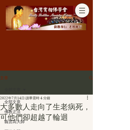
分享
文章
全部文章
2022年7月14日
讀畢需時 4 分鐘
全部文章
大多數人走向了生老病死，
佛教正法
可他們卻超越了輪迴
義雲高大師