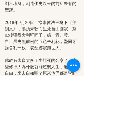
剛不壞身，創造佛史以來的前所未有的
聖跡。
2018年9月20日，祿東贊法王寫下《拜
別文》，墨蹟未乾而生死自由圓寂，荼
毗後獲得舍利堅固子，綠、青、黃、
白、黑史無前例的五色舍利花，堅固牙
齒舍利一枚，表聖跡震撼世人。
佛教有太多太多了生脫死的公案了。這
些修行人為什麼就能逆襲人生，能生死
自由，來去自如呢？原來他們都是學到
了佛法，依學到了南無第三世多杰羌佛
傳授的如來大法！
只有真正的佛法才是打開輪回束縛的金
鑰匙，請好好珍惜佛陀住世的無上因緣
吧！