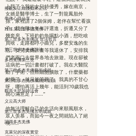
上我了？我的女兒特優秀，嫁在南京，
撥亂反正維護如來正法
女婿是醫學博士，生了一對龍鳳胎外
學佛心得分享
孫，家裡請了2個保姆，老伴在幫忙看孩
子。我在單位年年評選進，折遷又分了
H.H.第三世多杰羌佛
幾套房，下班釣釣魚喝點小酒，想吃啥
第三世多杰羌佛說 世法哲言
買啥，走路都哼小曲兒，多麼安逸的生
第三世多杰羌佛說法
活。女兒女婿計畫等我退休了，安排我
們老兩口去世界各地去旅遊。現在卻被
多杰羌佛第三世
這病把一切計畫都打破了。我在大醫院
第三世多杰羌佛藝術成就
動了手術，但癌細胞擴散了，什麼藥都
耐藥了，就只能等死了。我真的不甘心
第三世多杰羌佛成就與聖蹟
呀，哪怕再活上幾年，能活到70歲我也
觀音大悲加持法會
就心滿意足了……”
义云高大师
他無法理解自己的生活向來順風順水，
第三世多杰羌佛五明成就
眾人羡慕，而如今一夜之間就陷入了絕
認識多杰羌佛
境……
克萊兒的深夜實堂