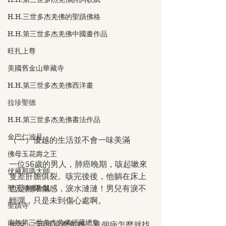
H.H.三世多杰羌佛的聖蹟佛格
H.H.第三世多杰羌佛中國畫作品
旺扎上尊
美國舊金山華藏寺
H.H.第三世多杰羌佛西洋畫
拉珍聖德
H.H.第三世多杰羌佛書法作品
金巴仁波且
（一）優越的生活並不會一味美滿
佛母玉花壽之王
一位56歲的男人，肺癌晚期，咳起嗽來
伏藏那瑪大師
隻差肝膽俱裂。咳完後後，他躺在床上
聖天湖佛教城
也是無限傷感，淚水漣漣！男兒有淚不
輕彈，只是未到傷心處啊。
聖蹟寺
南無第三世多杰羌佛經藏總集
他說：“我還這麼年輕，這個病怎麼就找