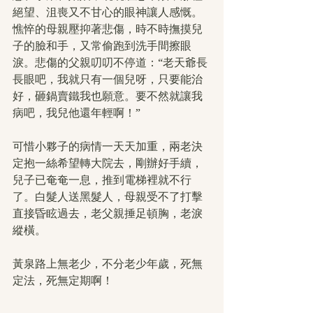
絕望、沮喪又不甘心的眼神讓人感慨。
憔悴的母親壓抑著悲傷，時不時撫摸兒
子的臉和手，又常偷跑到洗手間擦眼
淚。悲傷的父親叨叨不停道：“老天爺長
長眼吧，我就只有一個兒呀，只要能治
好，砸鍋賣鐵我也願意。要不然就讓我
病吧，我兒他還年輕啊！”
可惜小夥子的病情一天天加重，兩老決
定抱一絲希望轉大院去，剛辦好手續，
兒子已奄奄一息，推到電梯裡就不行
了。白髮人送黑髮人，母親受不了打擊
直接昏眩過去，老父親捶足頓胸，老淚
縱橫。
黃泉路上無老少，不分老少年歲，死無
定法，死無定期啊！