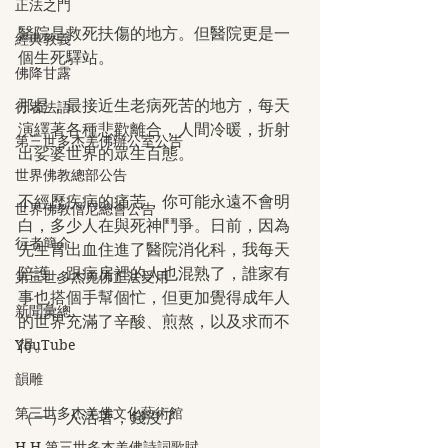
正法之門
醫院是救死扶傷的地方。但醫院更是一
經典教義
個生死驛站。
佛降甘露
那是，最接近生老病死苦的地方，每天
行者法語
演繹著各種悲歡離合，人間冷暖，折射
第三世多杰羌佛辦公室公告
出娑婆世界的眾生百態。
世界佛教總部公告
不經歷疾病的痛苦，你可能永遠不會明
世界佛教僧尼總會公告
白，多少人在與死神鬥爭。日前，因為
行者簡介
先生胃出血住進了醫院消化科，我每天
陪護，跟病房裡的人也混熟了，誰家有
第三世多杰羌佛正法受用
事也搭個手幫個忙，但更加覺得成年人
新聞彙總
的世界充滿了辛酸、煎熬，以及求而不
YouTube
得。
韻雕
第三世多杰羌佛文化藝術館
（一）人活著，錢沒了
H.H.第三世多杰羌佛詩詞歌賦