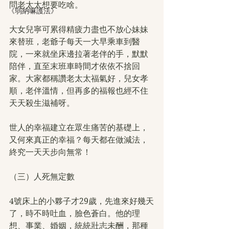
問老太太想要吃啥。
《弱納嘛護法》
大女兒寧可累得精疲力盡也不放心妹妹
來替班，老爺子每天一大早乘車到醫
院，一來就坐床邊拉著老伴的手，默默
陪伴，直至末班車時間才依依不捨回
家。大家都稱讚老太太福氣好，兒女孝
順，老伴溫情，但再多的福報也經不住
天天殺生滋補呀。
世人的幸福建立在眾生痛苦的基礎上，
又何來真正的幸福？每天都在做減法，
終究一天天步向無常！
（三）人死無定數
4號床上的小夥子才29歲，先進來好幾天
了，時不時吐血，臉色蒼白。他的理
想、事業、婚姻，統統壯志未酬，那種