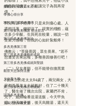
的都借了，我不想拖累兒子，他從小沒
媽疼夠可憐了，不能讓兒子為我再背
撥亂反正維護如來正法
債。”
學佛心得分享
H.H.第三世多杰羌佛
男兒有淚不輕彈，只是未到傷心處。人
還想活著，錢卻沒了，現實的殘酷，蘊
第三世多杰羌佛說 世法哲言
含多少辛酸。生與死在較量，雖說一切
第三世多杰羌佛說法
受業力感報，但我的心如針紮般疼！
多杰羌佛第三世
佛教云：“菩薩畏因，眾生畏果。”若不
第三世多杰羌佛藝術成就
想遭受苦果惡報，多種善因修善行吧！
第三世多杰羌佛成就與聖蹟
（二）兒女孝順，但不能替你擔黑業
觀音大悲加持法會
义云高大师
2號床上的老太太84歲了，兩兒兩女，大
家都羡慕老太太福氣好，住了二十幾天
第三世多杰羌佛五明成就
了，醫生催了幾次出院，家屬們不肯，
認識多杰羌佛
兒子、媳婦輪番送湯送飯，今天甲魚
湯，明天鴿子湯，後天烏雞湯，還天天
克萊兒的深夜實堂