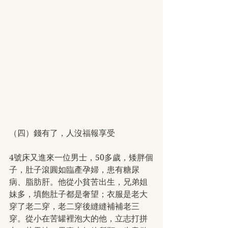
（四）錢有了，人沒福報享受
4號床又進來一位男士，50多歲，矮胖個
子，肚子滾圓如臨產孕婦，患有糖尿
病、脂肪肝。他從小貧苦出生，兄弟姐
妹多，填飽肚子都是奢望；衣服是老大
穿了老二穿，老二穿後縫縫補補老三
穿。從小在苦罐裡泡大的他，立志打拼