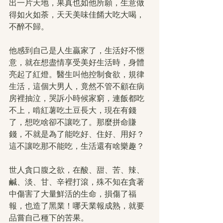
出一片天地，果真也如他所願，生意做
得如火如荼，天天美味佳餚大吃大喝，
不醉不歸。
他感到自己是人生贏家了，生活好不愜
意，就在想盡情享受美好生活時，身體
亮起了紅燈。醫生叫他控制食欲，規律
生活，這個大男人，竟然不管不顧在病
房裡抽泣，哭訴小時候家窮，連飯都吃
不上，啃紅薯吃土豆長大，現在有錢
了，想吃啥卻不讓吃了。那麼拼命賺
錢，不就是為了能吃好、住好、用好？
這不讓吃那不能吃，生活還有啥樂趣？
世人貪口腹之欲，在酸、甜、苦、辣、
鹹、淡、甘、辛裡打滾，殊不知在貪著
中傷害了大量鮮活的生命，損傷了福
報，也造了黑業！哪天業報成熟，就要
品嘗自己種下的苦果。