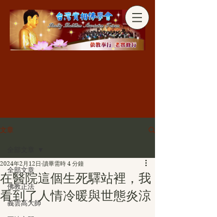
分享
文章
全部文章
2024年2月12日
讀畢需時 4 分鐘
全部文章
在醫院這個生死驛站裡，我
佛教正法
看到了人情冷暖與世態炎涼
義雲高大師