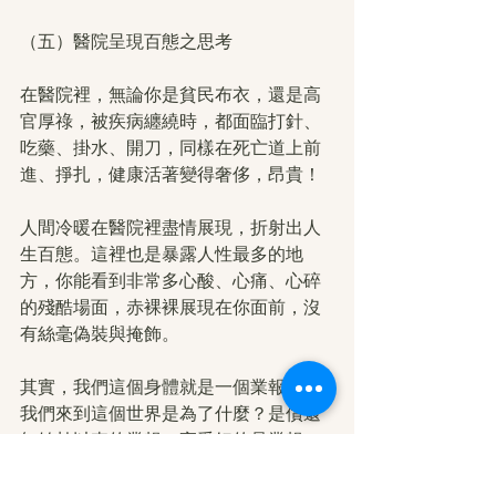
（五）醫院呈現百態之思考
在醫院裡，無論你是貧民布衣，還是高
官厚祿，被疾病纏繞時，都面臨打針、
吃藥、掛水、開刀，同樣在死亡道上前
進、掙扎，健康活著變得奢侈，昂貴！
人間冷暖在醫院裡盡情展現，折射出人
生百態。這裡也是暴露人性最多的地
方，你能看到非常多心酸、心痛、心碎
的殘酷場面，赤裸裸展現在你面前，沒
有絲毫偽裝與掩飾。
其實，我們這個身體就是一個業報身，
我們來到這個世界是為了什麼？是償還
無始劫以來的業報。享受好的是業報，
遭受壞的也是一種業報。關鍵是，如何
把不好轉化為好，不受疾病困擾，不受