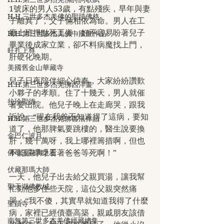
1號床的男人53歲，有點殘疾，早年與妻
H.H.三世多杰羌佛的聖蹟佛格
子離異了，父子倆相依為命。男人在工
廠上班掙點死工資，好不容易盼著兒子
H.H.第三世多杰羌佛中國畫作品
畢業後成家立業，卻不料病魔找上門，
旺扎上尊
肝硬化晚期。
美國舊金山華藏寺
兒子日夜陪伴細心侍奉，大家紛紛讚歎
H.H.第三世多杰羌佛西洋畫
小夥子的孝順。住了十幾天，男人就催
拉珍聖德
著要出院。他兒子晚上在走廊哭，跟我
訴說：“現在我爸不知道得了這病，要知
H.H.第三世多杰羌佛書法作品
道了，他那脾氣要跳樓的，醫生說要換
金巴仁波且
肝，幾十萬呀，我上哪裡籌措啊，但也
佛母玉花壽之王
不能眼睜睜看著爸爸等死啊！”
伏藏那瑪大師
一天，他兒子出去給父親買湯，讓我幫
聖天湖佛教城
忙勸他多住些天院，這位父親突然痛
哭：“我不傻，其實早就知道我得了什麼
聖蹟寺
病，家裡已經債臺高築，親戚朋友該借
南無第三世多杰羌佛經藏總集