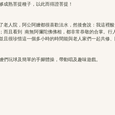
够成熟菩提種子，以此而得證菩提！
了老人院，阿公阿嬤都很喜歡法水，然後會說：我這裡酸
；而且看到  南無阿彌陀佛佛相，都非常恭敬的合掌。行
並且很珍惜這一個多小時的時間能與老人家們一起共修、
嬤們玩球及簡單的手腳體操，帶動唱及趣味遊戲。