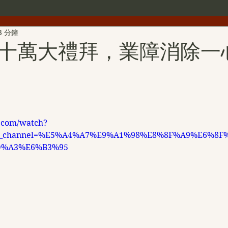
3 分鐘
世界佛教總部公告
世界佛教僧尼總會公告
行者簡介
十萬大禮拜，業障消除一
雕
第三世多杰羌佛文化藝術館
H.H.第三世多杰羌佛詩詞
H.H.第三世多杰羌佛中國畫作品
旺扎上尊
美國舊金山
.com/watch?
b_channel=%E5%A4%A7%E9%A1%98%E8%8F%A9%E6%8F
D%A3%E6%B3%95
拉珍聖德
H.H.第三世多杰羌佛書法作品
金巴仁波且
聖蹟寺
南無第三世多杰羌佛經藏總集
撥亂反正維護