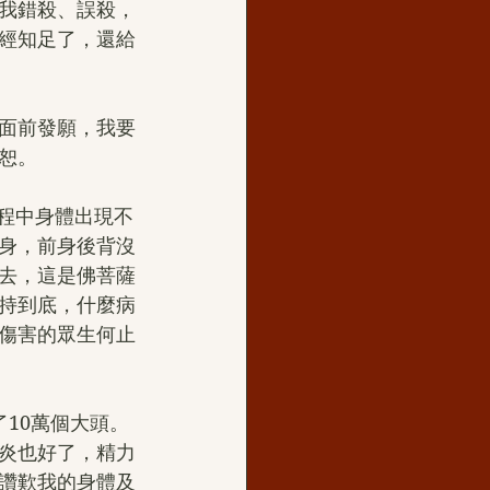
我錯殺、誤殺，
經知足了，還給
面前發願，我要
恕。
過程中身體出現不
身，前身後背沒
去，這是佛菩薩
持到底，什麼病
傷害的眾生何止
10萬個大頭。
炎也好了，精力
讚歎我的身體及