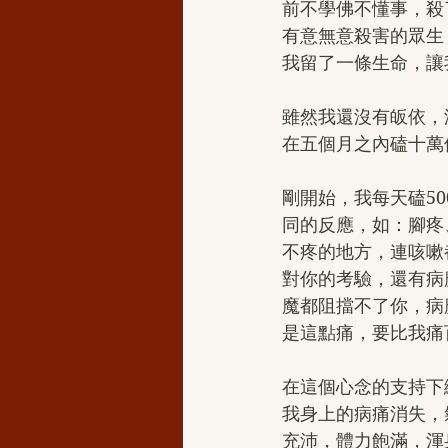
前不學佛不懂事，殺
有意無意殺害的眾生
我留了一條生命，讓
雖然我還沒有皈依，
在五個月之內磕十萬
剛開始，我每天磕5
同的反應，如：腳疼
不疼的地方，連咳嗽
對你的考驗，還有病
魔都阻擋不了你，病
是這點痛，要比我痛
在這個心念的支持下
我身上的病痛消失，
充沛，體力飽滿，渾