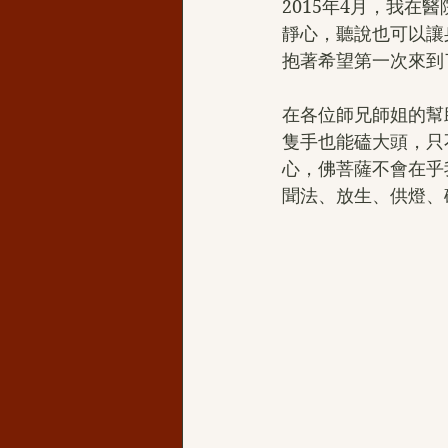
2015年4月，我
靜心，聽說也可以讓
抱著希望第一次來到
在各位師兄師姐的幫
隻手也能磕大頭，只
心，佛菩薩不會在乎
聞法、放生、供燈、