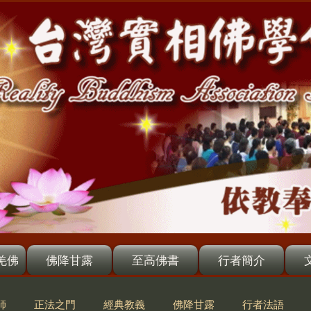
羌佛
佛降甘露
至高佛書
行者簡介
師
正法之門
經典教義
佛降甘露
行者法語