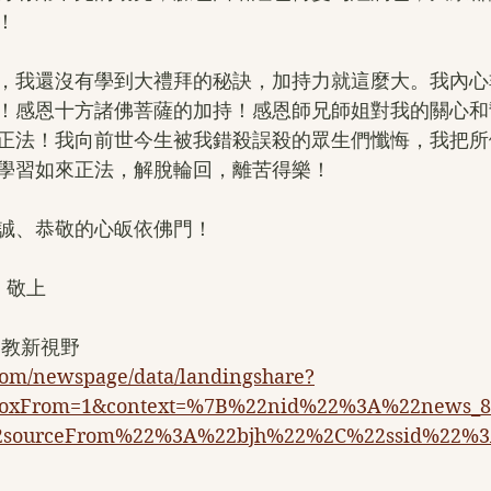
！
，我還沒有學到大禮拜的秘訣，加持力就這麼大。我內心
！感恩十方諸佛菩薩的加持！感恩師兄師姐對我的關心和
正法！我向前世今生被我錯殺誤殺的眾生們懺悔，我把所
學習如來正法，解脫輪回，離苦得樂！
誠、恭敬的心皈依佛門！
 敬上
佛教新視野
.com/newspage/data/landingshare?
boxFrom=1&context=%7B%22nid%22%3A%22news_8
2sourceFrom%22%3A%22bjh%22%2C%22ssid%22%3