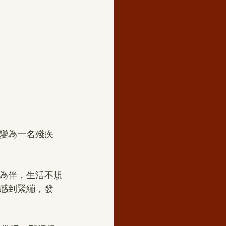
變為一名殘疾
為伴，生活不規
感到緊繃，發