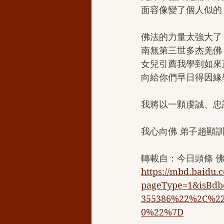
面容像變了個人似的
佛法的力量太強大了
南無第三世多杰羌佛
女兒引薦我學到如來
向給你們早日得因緣
我將以一顆虔誠、忠
我心向佛 弟子趙顯訓
轉載自：今日頭條 
https://mbd.baidu
pageType=1&isBd
355386%22%2C%2
0%22%7D