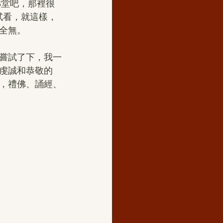
佛堂吧，那裡很
試看，就這樣，
全無。
嘗試了下，我一
虔誠和恭敬的
，禮佛、誦經、