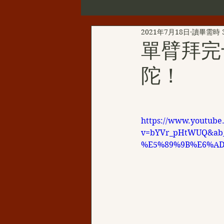
2021年7月18日
讀畢需時 
第三世多杰羌佛辦公室公告
單臂拜完
陀！
新聞彙總
YouTube
韻
H.H.三世多杰羌佛的聖蹟佛格
https://www.youtube
v=bYVr_pHtWUQ&a
%E5%89%9B%E6%A
H.H.第三世多杰羌佛西洋畫
伏藏那瑪大師
聖天湖佛教城