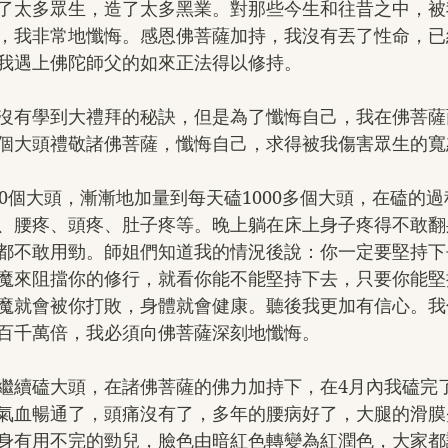
了太多眾生，造了太多黑業。對那些今生和往昔之中，被
，我非常地懺悔。感恩佛菩薩加持，我沒有丟了性命，已
我遇上佛陀師父的如來正法得以修持。
沒有學到大禮拜的秘訣，但是為了懺悔自己，我在佛菩薩
個大頭禮敬諸佛菩薩，懺悔自己，求得被我傷害眾生的寬
00個大頭，漸漸地加量到每天磕1000多個大頭，在磕的
、腰疼、頭疼、肚子疼等。晚上躺在床上身子疼得不敢翻
都不敢用勁。師姐們知道我的情況後說：你一定要堅持下
魔來阻擋你的修行，就看你能不能堅持下去，只要你能堅
魔就會被你打敗，身體就會健康。聽後我更加有信心。我
百千萬倍，我必須向佛菩薩深刻地懺悔。
繼續磕大頭，在諸佛菩薩的佛力加持下，在4月內我磕完了
氣血暢通了，頭痛沒有了，多年的腰病好了，大腿的滑膜
身有用不完的勁兒，臉色由暗紅色轉變為紅潤色，大家都