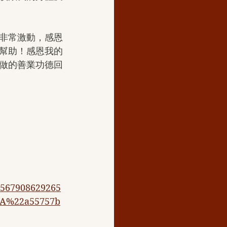
非常激動，感恩
幫助！感恩我的
做的善業功德回
567908629265
A%22a55757b