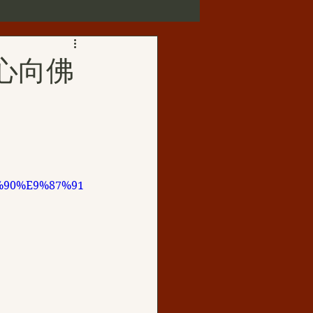
第三世多杰羌佛正法受用
心向佛
歌賦
華藏寺
%90%E9%87%91
佛母玉花壽之王
如來正法