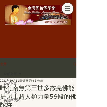
分享
文章
全部文章
2021年10月11日
讀畢需時 3 分鐘
全部文章
唯有南無第三世多杰羌佛能
佛教正法
提起上超人類力量59段的佛
義雲高大師
陀杵