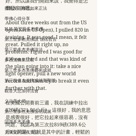
好。所以讓我們開始來說，我覺得是怎
麼發生的吧。
撥亂反正維護如來正法
學佛心得分享
About three weeks out from the US 
H.H.第三世多杰羌佛
open(Kern US Open), I pulled 820 in 
training. It was good, I mean, it felt 
第三世多杰羌佛說 世法哲言
great. Pulled it right up, no 
第三世多杰羌佛說法
problems. Figured I was good for 
859 on a third and that was kind of 
多杰羌佛第三世
the plan going into it: take a nice 
第三世多杰羌佛藝術成就
light opener, pull a new world 
第三世多杰羌佛成就與聖蹟
record and then try to break it even 
further with that.
觀音大悲加持法會
义云高大师
在美國公開賽前三週，我在訓練中拉出
820磅(371.95公斤)，這很好，我的意思
第三世多杰羌佛五明成就
是感覺很好，把它拉起來很容易，沒有
認識多杰羌佛
問題。我認為第三次拉859磅(389.6公
斤)沒問題，這就是其中的計畫，輕鬆的
克萊兒的深夜實堂