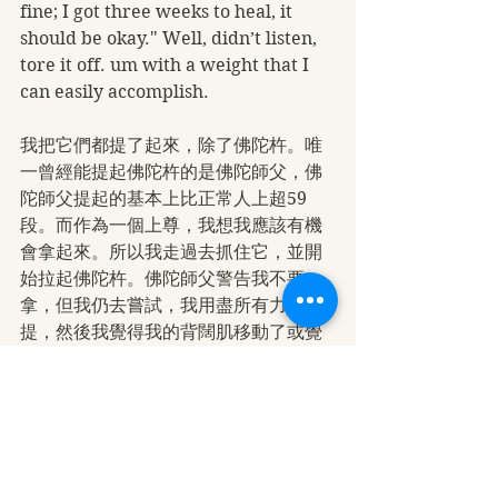
fine; I got three weeks to heal, it 
should be okay." Well, didn’t listen, 
tore it off. um with a weight that I 
can easily accomplish.
我把它們都提了起來，除了佛陀杵。唯
一曾經能提起佛陀杵的是佛陀師父，佛
陀師父提起的基本上比正常人上超59 
段。而作為一個上尊，我想我應該有機
會拿起來。所以我走過去抓住它，並開
始拉起佛陀杵。佛陀師父警告我不要
拿，但我仍去嘗試，我用盡所有力氣去
提，然後我覺得我的背闊肌移動了或覺
得有刺痛，而我覺得好像是會疼痛但不
差。佛陀師父說，如果我是你，我三週
內不會去參加比賽。我說，我想我會沒
事的，我還有三週可以恢復，應該可
以。嗯，我沒有聽佛陀師父的話，結果
背闊肌撕裂，在我原本可以輕易完成的