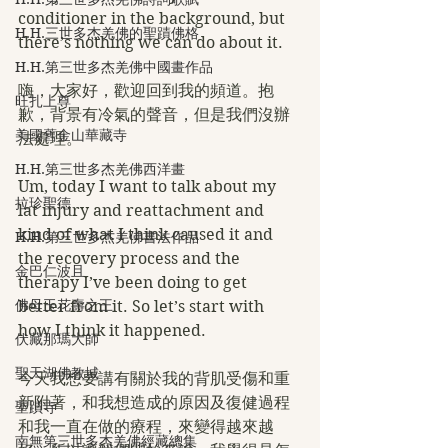
conditioner in the background, but 
H.H.三世多杰羌佛的聖蹟佛格
there’s nothing we can do about it.
H.H.第三世多杰羌佛中國畫作品
嗨，大家好，歡迎回到我的頻道。抱
旺扎上尊
歉，背景有冷氣的聲音，但是我們沒辦
美國舊金山華藏寺
法處理。
H.H.第三世多杰羌佛西洋畫
Um, today I want to talk about my 
拉珍聖德
lat injury and reattachment and 
kind of what I think caused it and 
H.H.第三世多杰羌佛書法作品
the recovery process and the 
金巴仁波且
therapy I’ve been doing to get 
佛母玉花壽之王
better from it. So let’s start with 
how I think it happened.
伏藏那瑪大師
聖天湖佛教城
今天我想要講有關於我的背肌受傷和重
新附著，和我想造成的原因及復健過程
聖蹟寺
和我一直在做的療程，來變得越來越
南無第三世多杰羌佛經藏總集