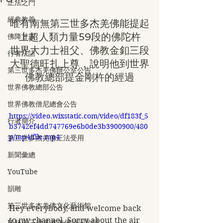
正法之門
經典教義
唯有南無第三世多杰羌佛能提起
上超人類力量59段的佛陀杵
佛降甘露
世界大力士祖父、佛教金釦三段
行者法語
大聖德旺扎上尊，說明他到世界
第三世多杰羌佛辦公室公告
佛教總部提金剛杵的經過
世界佛教總部公告
世界佛教僧尼總會公告
https://video.wixstatic.com/video/df183f_5
行者簡介
b3742ef4dd747769e6b0de3b3900900/480
p/mp4/file.mp4
第三世多杰羌佛正法受用
新聞彙總
YouTube
韻雕
第三世多杰羌佛文化藝術館
Hey everybody, and welcome back 
to my channel. Sorry about the air 
H.H.第三世多杰羌佛詩詞歌賦