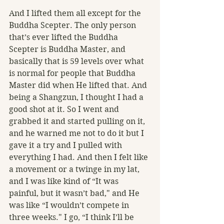
And I lifted them all except for the 
Buddha Scepter. The only person 
that’s ever lifted the Buddha 
Scepter is Buddha Master, and 
basically that is 59 levels over what 
is normal for people that Buddha 
Master did when He lifted that. And 
being a Shangzun, I thought I had a 
good shot at it. So I went and 
grabbed it and started pulling on it, 
and he warned me not to do it but I 
gave it a try and I pulled with 
everything I had. And then I felt like 
a movement or a twinge in my lat, 
and I was like kind of “It was 
painful, but it wasn’t bad," and He 
was like “I wouldn’t compete in 
three weeks." I go, “I think I’ll be 