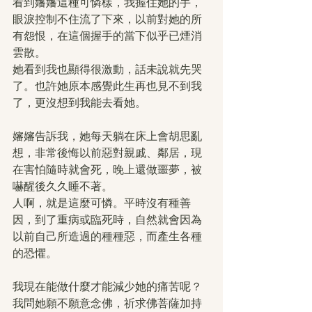
看到嬸嬸這種可憐樣，我握住她的手，
眼淚控制不住流了下來，以前對她的所
有怨恨，在這個握手的當下似乎已煙消
雲散。
她看到我也顯得很激動，話未說就先哭
了。也許她原本感覺此生再也見不到我
了，更沒想到我能去看她。
嬸嬸告訴我，她每天躺在床上會胡思亂
想，非常後悔以前惡對親戚、鄰居，現
在害怕隨時就會死，晚上還做噩夢，被
嚇醒後久久睡不著。
人啊，就是這麼可憐。平時沒有種善
因，到了重病或臨死時，自然就會因為
以前自己所造過的種種惡，而產生各種
的恐懼。
我現在能做什麼才能減少她的痛苦呢？
我問她願不願意念佛，祈求佛菩薩加持