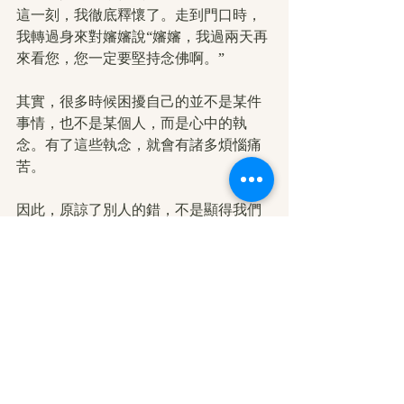
這一刻，我徹底釋懷了。走到門口時，
我轉過身來對嬸嬸說“嬸嬸，我過兩天再
來看您，您一定要堅持念佛啊。”
其實，很多時候困擾自己的並不是某件
事情，也不是某個人，而是心中的執
念。有了這些執念，就會有諸多煩惱痛
苦。
因此，原諒了別人的錯，不是顯得我們
有多包容，顯得我們多麼善待別人，而
是讓我們自己走出那個執念的牢籠，實
際上是在善待自己，實際就是
修行
的一
部分。
正如
南無第三世多杰羌佛
所說，只要你
今生還有一個不喜歡的人，你就別想解
脫成就。