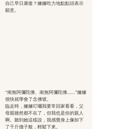
自己早日康復？嬸嬸吃力地點點頭表示
願意。
“南無阿彌陀佛、南無阿彌陀佛……”嬸嬸
很快就學會了念佛號。
臨走時，嬸嬸叮囑我要常回家看看，父
母親雖然都不在了，但我也是你的親人
啊。聽到她這樣說，我感覺身上像卸下
了千斤擔子般，輕鬆下來。